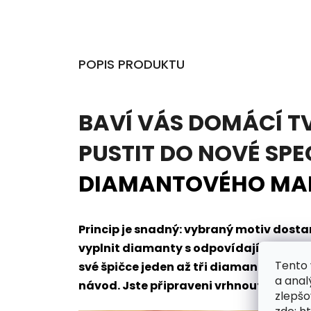
POPIS PRODUKTU
BAVÍ VÁS DOMÁCÍ T
PUSTIT DO NOVÉ SPE
DIAMANTOVÉHO MA
Princip je snadný: vybraný motiv dos
vyplnit diamanty s odpovídajícím oz
Tento 
své špičce jeden až tři diamanty naje
a anal
návod. Jste připraveni vrhnout se do t
zlepšo