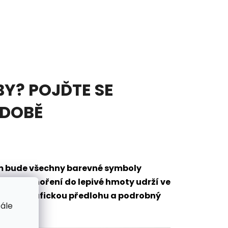
Y? POJĎTE SE
ODOBĚ
em bude všechny barevné symboly
eré po ponoření do lepivé hmoty udrží ve
mantů, grafickou předlohu a podrobný
tále