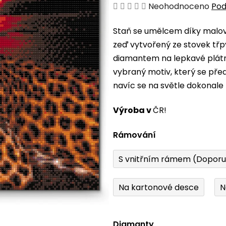
Průměrné
Neohodnoceno
Pod
hodnocení
Staň se umělcem díky malová
produktu
zeď vytvořený ze stovek třp
je
diamantem na lepkavé plátno
0,0
vybraný motiv, který se pře
z
navíc se na světle dokonale 
5
hvězdiček.
Výroba v
ČR!
Rámování
S vnitřním rámem (Dopor
Na kartonové desce
N
Diamanty