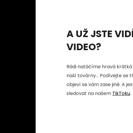
A UŽ JSTE VID
VIDEO?
Rádi natáčíme hravá krátká 
naší továrny... Podívejte se 
objeví se vám zase jiné. A je
sledovat na našem
TikToku
.