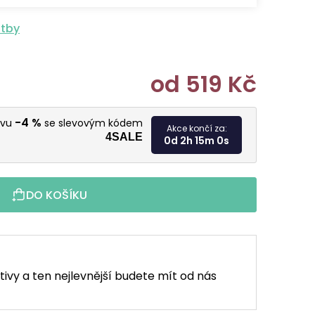
atby
od
519 Kč
Měrná cen
-4 %
evu
se slevovým kódem
Akce končí za:
4SALE
0d 2h 14m 58s
DO KOŠÍKU
tivy a ten nejlevnější budete mít od nás