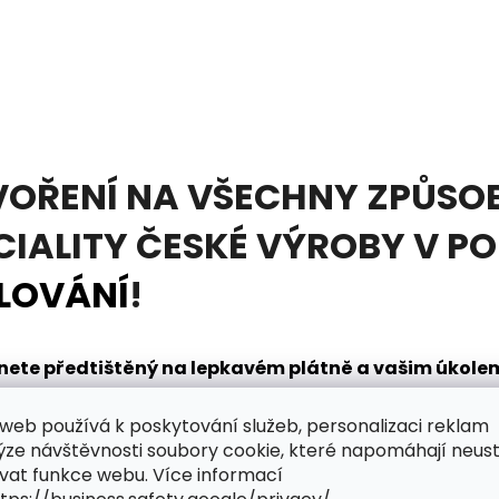
VOŘENÍ NA VŠECHNY ZPŮSOB
CIALITY ČESKÉ VÝROBY V P
LOVÁNÍ
!
tanete předtištěný na lepkavém plátně a vašim úkol
načením. K tomu vám pomůže
diamantovací pero
, kt
web používá k poskytování služeb, personalizaci reklam
dnou. V sadě obdržíte také mističku na nabírání dia
ýze návštěvnosti soubory cookie, které napomáhají neus
řpytivého světa zábavy?
vat funkce webu. Více informací