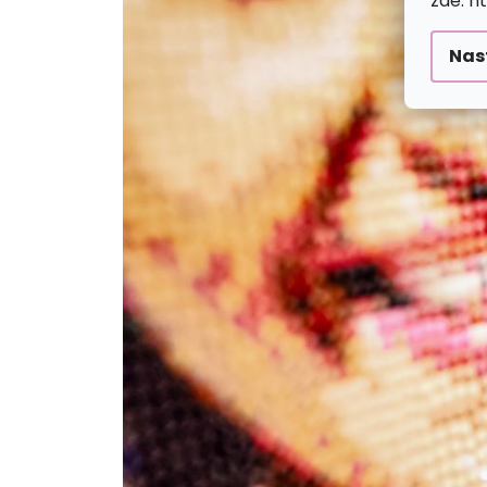
zde: h
Nas