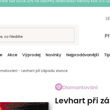
Právě teď SLEVA 20% na všechny tečkovačky! Slevový kód: DOT2
Vš
Př
ce
Akce
Výprodej
Novinky
Nejprodávanější
Ti
malování - Levhart při západu slunce
Diamantování
Levhart při z