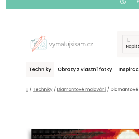
Přejít
na
obsah
Techniky
Obrazy z vlastní fotky
Inspira
Domů
/
Techniky
/
Diamantové malování
/
Diamantové 