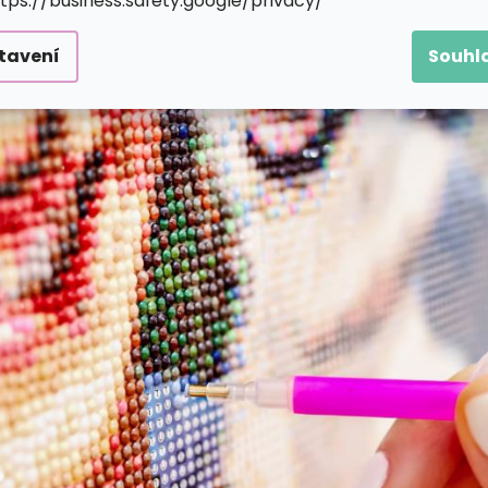
ttps://business.safety.google/privacy/
tavení
Souhl