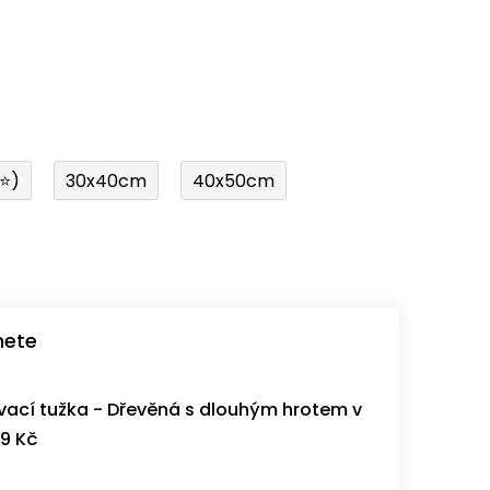
í⭐)
30x40cm
40x50cm
nete
ací tužka - Dřevěná s dlouhým hrotem v
9 Kč