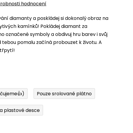
robnosti hodnocení
ní diamanty a poskládej si dokonalý obraz na
ytivých kamínků! Pokládej diamant za
 označené symboly a obdivuj hru barev i svůj
d tebou pomalu začíná probouzet k životu. A
třpytí!
učujeme👍)
Pouze srolované plátno
a plastové desce