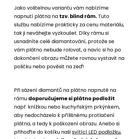
Jako volitelnou variantu vám nabízíme
napnutí plátna na
tzv. blind rám.
Tuto
službu nabízíme prakticky za cenu materiálu,
tak ji neváhejte vyzkoušet. Díky rámu si
usnadníte celé diamantování, protože se
vám plátno nebude rolovat, a navíc si ho po
dokončení obrazu můžete rovnou vystavit na
poličku nebo pověsit na zeď!
Při sázení diamantů na plátno napnuté na
rámu
doporučujeme si plátno podložit
např. knížkou nebo kuchyňským prkýnkem,
aby nedocházelo k přílišnému protlačení
plátna, a tedy k poškození obrazu. Anebo si
přihoďte do košíku naši
svítící LED podložku
,