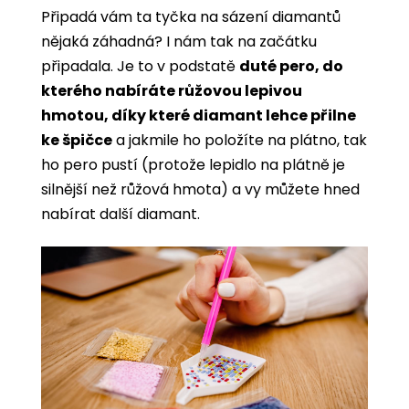
Připadá vám ta tyčka na sázení diamantů
nějaká záhadná? I nám tak na začátku
připadala. Je to v podstatě
duté pero, do
kterého nabíráte růžovou lepivou
hmotou, díky které diamant lehce přilne
ke špičce
a jakmile ho položíte na plátno, tak
ho pero pustí (protože lepidlo na plátně je
silnější než růžová hmota) a vy můžete hned
nabírat další diamant.