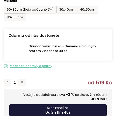
Velikost
60x80cm (Nejprodávanější⭐)
30x40cm
40x50cm
80x100cm
Zdarma od nás dostanete
Diamantovací tužka - Dřevěná s dlouhým
hrotem v hodnotě 39 Kč
Možnosti dopravy a platby
od
519 Kč
M
-3 %
Využijte dodatečnou slevu
se slevovým kódem
3PROMO
Akce končí za:
0d 2h 11m 45s