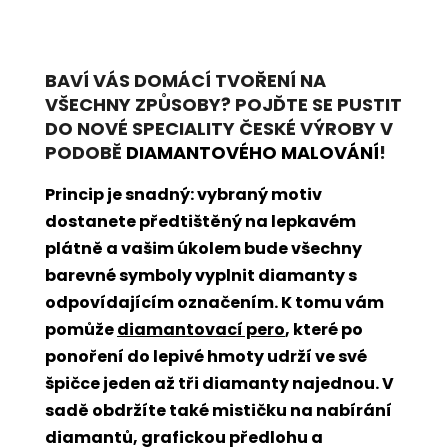
BAVÍ VÁS DOMÁCÍ TVOŘENÍ NA
VŠECHNY ZPŮSOBY? POJĎTE SE PUSTIT
DO NOVÉ SPECIALITY ČESKÉ VÝROBY V
PODOBĚ
DIAMANTOVÉHO MALOVÁNÍ
!
Princip je snadný: vybraný motiv
dostanete předtištěný na lepkavém
plátně a vašim úkolem bude všechny
barevné symboly vyplnit diamanty s
odpovídajícím označením. K tomu vám
pomůže
diamantovací pero
, které po
ponoření do lepivé hmoty udrží ve své
špičce jeden až tři diamanty najednou. V
sadě obdržíte také mističku na nabírání
diamantů, grafickou předlohu a