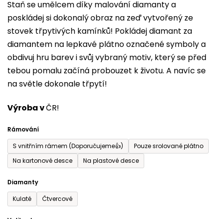
Staň se umělcem díky malování diamanty a
je
poskládej si dokonalý obraz na zeď vytvořený ze
0,0
stovek třpytivých kamínků! Pokládej diamant za
z
diamantem na lepkavé plátno označené symboly a
5
obdivuj hru barev i svůj vybraný motiv, který se před
hvězdiček.
tebou pomalu začíná probouzet k životu. A navíc se
na světle dokonale třpytí!
Výroba v
ČR!
Rámování
S vnitřním rámem (Doporučujeme👍)
Pouze srolované plátno
Na kartonové desce
Na plastové desce
Diamanty
Kulaté
Čtvercové