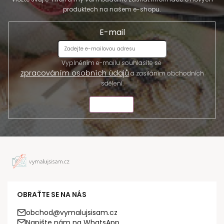
produktech na našem e-shopu.
E-mail
Vyplněním e-mailu souhlasíte se
zpracováním osobních údajů
a zasíláním obchodních
sdělení.
ODESLAT
OBRAŤTE SE NA NÁS
obchod@vymalujsisam.cz
Napište nám na WhatsApp