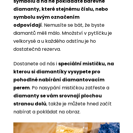
symbolů a na ně pokládáte barevné
diamanty, které stejnému číslu, nebo
symbolu svým označením
odpovídají
. Nemusíte se bát, že byste
diamantů měli málo. Množství v pytlíčku je
velkorysé a u každého odstínu je ho
dostatečná rezerva.
Dostanete od nás i
speciální mističku, na
kterou si diamantíky vysypete pro
pohodlné nabírání diamantovacím
perem
. Po nasypání mističkou zatřeste a
diamanty se vám srovnají plochou
stranou dolů
, takže je můžete hned začít
nabírat a pokládat na obraz.