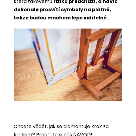
která takovému
riziku předchází, a navíc
dokonale prosvítí symboly na plátně,
takže budou mnohem lépe viditelné.
Chcete vědět, jak se diamantuje krok za
krokem?
Přečtěte si náš NÁVOD!