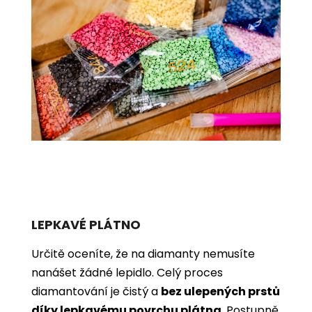
LEPKAVÉ PLÁTNO
Určitě oceníte, že na diamanty nemusíte
nanášet žádné lepidlo. Celý proces
diamantování je čistý a
bez ulepených prstů
díky lepkavému povrchu plátna
. Postupně