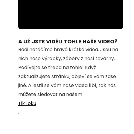
Loaded
:
Unmute
100.00%
A UŽ JSTE VIDĚLI TOHLE NAŠE VIDEO?
Rádi natáčíme hravá krátká videa. Jsou na
nich naše výrobky, záběry z naší továrny...
Podívejte se třeba na tohle! Když
zaktualizujete stránku, objeví se vám zase
jiné. A jestli se vám naše videa líbí, tak nás
můžete sledovat na našem
TikToku
.