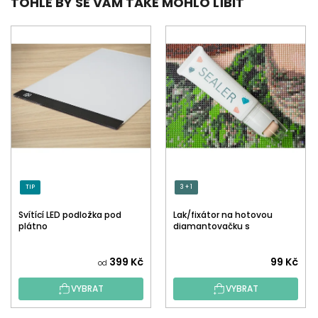
TOHLE BY SE VÁM TAKÉ MOHLO LÍBIT
TIP
3 + 1
Svítící LED podložka pod
Lak/fixátor na hotovou
plátno
diamantovačku s
aplikátorem
Průměrné
399 Kč
99 Kč
od
hodnocení
VYBRAT
VYBRAT
produktu
je