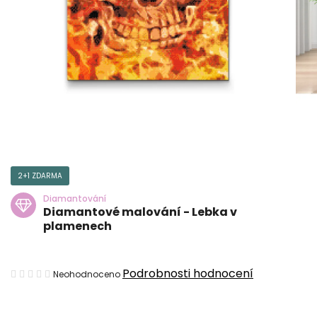
2+1 ZDARMA
Diamantování
Diamantové malování - Lebka v
plamenech
Průměrné
Podrobnosti hodnocení
Neohodnoceno
hodnocení
produktu