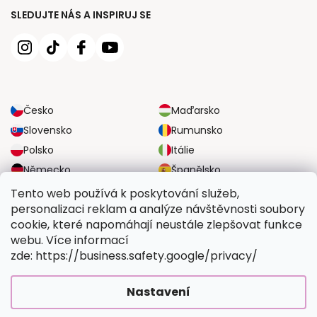
SLEDUJTE NÁS A INSPIRUJ SE
Česko
Maďarsko
Slovensko
Rumunsko
Polsko
Itálie
Německo
Španělsko
Velká Británie
Rakousko
Tento web používá k poskytování služeb,
personalizaci reklam a analýze návštěvnosti soubory
cookie, které napomáhají neustále zlepšovat funkce
SPOLEHLIVÉ MOŽNOSTI DOPRAVY
webu. Více informací
zde: https://business.safety.google/privacy/
BEZPEČNÉ MOŽNOSTI PLATBY
Nastavení