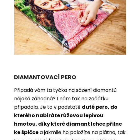
DIAMANTOVACÍ PERO
Připadá vám ta tyčka na sázení diamantů
nějaká záhadná? I nám tak na začátku
připadala. Je to v podstatě
duté pero, do
kterého nabíráte růžovou lepivou
hmotou, díky které diamant lehce přilne
ke špičce
a jakmile ho položíte na plátno, tak