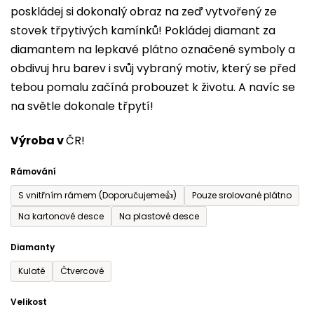
poskládej si dokonalý obraz na zeď vytvořený ze
0,0
stovek třpytivých kamínků! Pokládej diamant za
z
diamantem na lepkavé plátno označené symboly a
5
obdivuj hru barev i svůj vybraný motiv, který se před
hvězdiček.
tebou pomalu začíná probouzet k životu. A navíc se
na světle dokonale třpytí!
Výroba v
ČR!
Rámování
S vnitřním rámem (Doporučujeme👍)
Pouze srolované plátno
Na kartonové desce
Na plastové desce
Diamanty
Kulaté
Čtvercové
Velikost