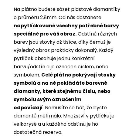
Na plátno budete sázet plastové diamantíky
o průměru 2,8mm. Od nás dostanete
napytlíčkované všechny potřebné barvy
speciálně pro váš obraz.
Odstínů různých
barev jsou stovky až tisíce, díky čemuž je
výsledný obraz prakticky dokonalý.
Každý
pytlíček obsahuje jednu konkrétní
barvu/odstín a je označen číslem, nebo
symbolem.
Celé plátno pokrývají stovky
symbolů a na ně pokládáte barevné
diamanty, které stejnému číslu, nebo
symbolu svým označením
odpovídají
. Nemusíte se bát, že byste
diamantů měli málo. Množství v pytlíčku je
velkorysé a u každého odstínu je ho
dostatečná rezerva.