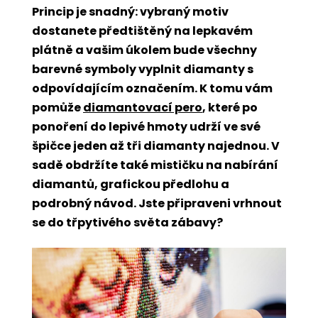
Princip je snadný: vybraný motiv
dostanete předtištěný na lepkavém
plátně a vašim úkolem bude všechny
barevné symboly vyplnit diamanty s
odpovídajícím označením. K tomu vám
pomůže
diamantovací pero
, které po
ponoření do lepivé hmoty udrží ve své
špičce jeden až tři diamanty najednou. V
sadě obdržíte také mističku na nabírání
diamantů, grafickou předlohu a
podrobný návod. Jste připraveni vrhnout
se do třpytivého světa zábavy?