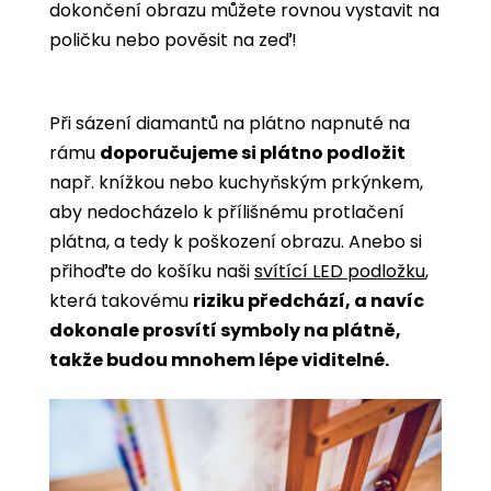
dokončení obrazu můžete rovnou vystavit na
poličku nebo pověsit na zeď!
Při sázení diamantů na plátno napnuté na
rámu
doporučujeme si plátno podložit
např. knížkou nebo kuchyňským prkýnkem,
aby nedocházelo k přílišnému protlačení
plátna, a tedy k poškození obrazu. Anebo si
přihoďte do košíku naši
svítící LED podložku
,
která takovému
riziku předchází, a navíc
dokonale prosvítí symboly na plátně,
takže budou mnohem lépe viditelné.