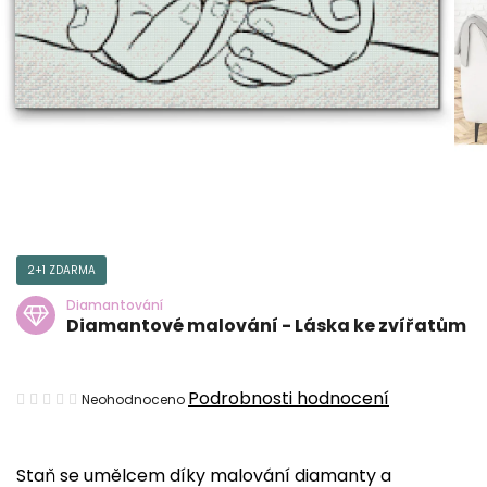
2+1 ZDARMA
Diamantování
Diamantové malování - Láska ke zvířatům
Průměrné
Podrobnosti hodnocení
Neohodnoceno
hodnocení
produktu
Staň se umělcem díky malování diamanty a
je