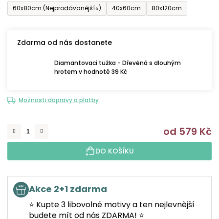
60x80cm (Nejprodávanější⭐)
40x60cm
80x120cm
Zdarma od nás dostanete
Diamantovací tužka - Dřevěná s dlouhým
hrotem v hodnotě 39 Kč
Možnosti dopravy a platby
od
579 Kč
M
DO KOŠÍKU
Akce 2+1 zdarma
⭐ Kupte 3 libovolné motivy a ten nejlevnější
budete mít od nás ZDARMA! ⭐