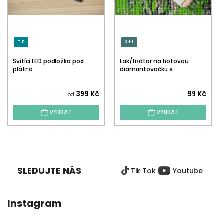
TIP
3 + 1
Svítící LED podložka pod
Lak/fixátor na hotovou
plátno
diamantovačku s
aplikátorem
Průměrné
399 Kč
99 Kč
od
hodnocení
VYBRAT
VYBRAT
produktu
je
5,0
Z
z
Á
5
P
hvězdiček.
SLEDUJTE NÁS
Tik Tok
Youtube
A
T
Í
Instagram