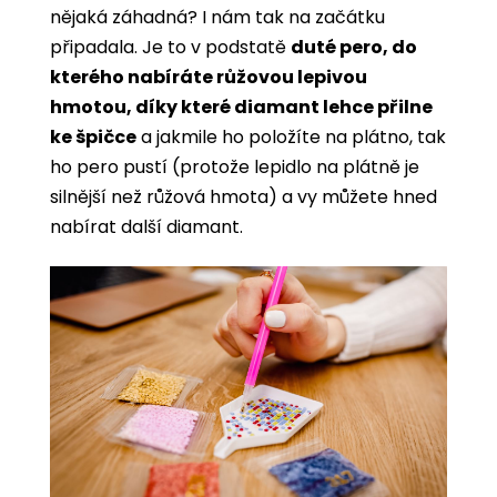
nějaká záhadná? I nám tak na začátku
připadala. Je to v podstatě
duté pero, do
kterého nabíráte růžovou lepivou
hmotou, díky které diamant lehce přilne
ke špičce
a jakmile ho položíte na plátno, tak
ho pero pustí (protože lepidlo na plátně je
silnější než růžová hmota) a vy můžete hned
nabírat další diamant.