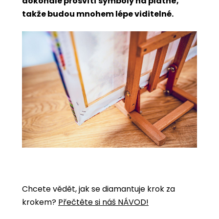
dokonale prosvítí symboly na plátně,
takže budou mnohem lépe viditelné.
Chcete vědět, jak se diamantuje krok za
krokem?
Přečtěte si náš NÁVOD!