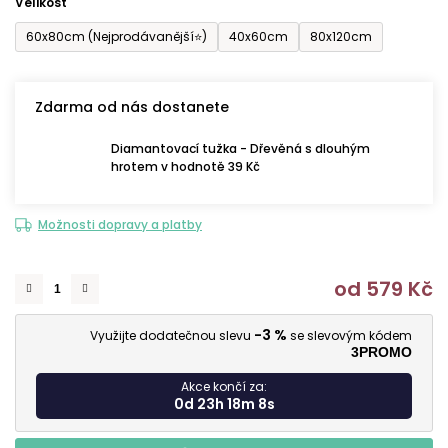
Velikost
60x80cm (Nejprodávanější⭐)
40x60cm
80x120cm
Zdarma od nás dostanete
Diamantovací tužka - Dřevěná s dlouhým
hrotem v hodnotě 39 Kč
Možnosti dopravy a platby
od
579 Kč
M
-3 %
Využijte dodatečnou slevu
se slevovým kódem
3PROMO
Akce končí za:
0d 23h 18m 7s