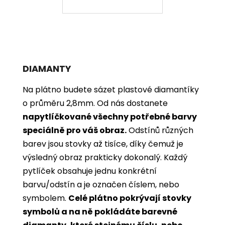
DIAMANTY
Na plátno budete sázet plastové diamantíky
o průměru 2,8mm. Od nás dostanete
napytlíčkované všechny potřebné barvy
speciálně pro váš obraz.
Odstínů různých
barev jsou stovky až tisíce, díky čemuž je
výsledný obraz prakticky dokonalý.
Každý
pytlíček obsahuje jednu konkrétní
barvu/odstín a je označen číslem, nebo
symbolem.
Celé plátno pokrývají stovky
symbolů a na ně pokládáte barevné