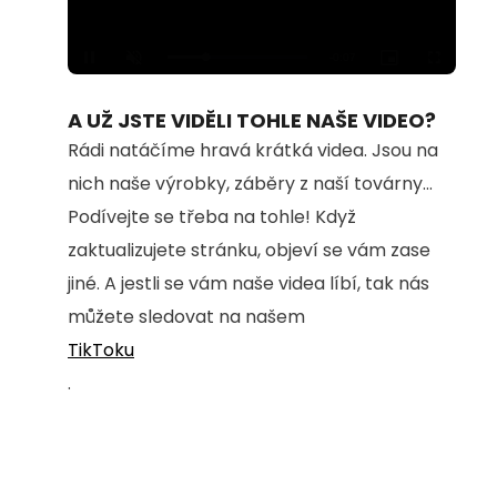
Loaded
:
Unmute
100.00%
A UŽ JSTE VIDĚLI TOHLE NAŠE VIDEO?
Rádi natáčíme hravá krátká videa. Jsou na
nich naše výrobky, záběry z naší továrny...
Podívejte se třeba na tohle! Když
zaktualizujete stránku, objeví se vám zase
jiné. A jestli se vám naše videa líbí, tak nás
můžete sledovat na našem
TikToku
.