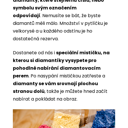
diamanty, které stejnému číslu, nebo
symbolu svým označením
odpovídají
. Nemusíte se bát, že byste
diamantů měli málo. Množství v pytlíčku je
velkorysé a u každého odstínu je ho
dostatečná rezerva.
Dostanete od nás i
speciální mističku, na
kterou si diamantíky vysypete pro
pohodlné nabírání diamantovacím
perem
. Po nasypání mističkou zatřeste a
diamanty se vám srovnají plochou
stranou dolů
, takže je můžete hned začít
nabírat a pokládat na obraz.