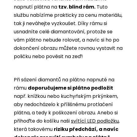
napnutí plátna na
tzv. blind rám.
Tuto
službu nabízíme prakticky za cenu materiálu,
tak ji neváhejte vyzkoušet. Díky rámu si
usnadníte celé diamantování, protože se
vám plátno nebude rolovat, a navíc si ho po
dokončení obrazu můžete rovnou vystavit na
poličku nebo pověsit na zeď!
Při sázení diamantů na plátno napnuté na
rámu
doporučujeme si plátno podložit
např. knížkou nebo kuchyňským prkýnkem,
aby nedocházelo k přílišnému protlačení
plátna, a tedy k poškození obrazu. Anebo si
přihoďte do košíku naši
svítící LED podložku
,
která takovému
riziku předchází, a navíc