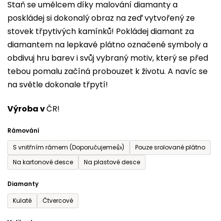
Staň se umělcem díky malování diamanty a
je
poskládej si dokonalý obraz na zeď vytvořený ze
0,0
stovek třpytivých kamínků! Pokládej diamant za
z
diamantem na lepkavé plátno označené symboly a
5
obdivuj hru barev i svůj vybraný motiv, který se před
hvězdiček.
tebou pomalu začíná probouzet k životu. A navíc se
na světle dokonale třpytí!
Výroba v
ČR!
Rámování
S vnitřním rámem (Doporučujeme👍)
Pouze srolované plátno
Na kartonové desce
Na plastové desce
Diamanty
Kulaté
Čtvercové