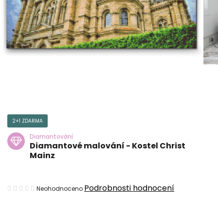
2+1 ZDARMA
Diamantování
Diamantové malování - Kostel Christ
Mainz
Průměrné
Podrobnosti hodnocení
Neohodnoceno
hodnocení
produktu