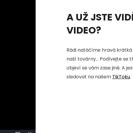
A UŽ JSTE VID
VIDEO?
Rádi natáčíme hravá krátká 
naší továrny... Podívejte se 
objeví se vám zase jiné. A je
sledovat na našem
TikToku
.