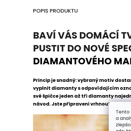
POPIS PRODUKTU
BAVÍ VÁS DOMÁCÍ T
PUSTIT DO NOVÉ SPE
DIAMANTOVÉHO MA
Princip je snadný: vybraný motiv dos
vyplnit diamanty s odpovídajícím oz
své špičce jeden až tři diamanty naje
návod. Jste připraveni vrhnout se do t
Tento 
a anal
zlepšo