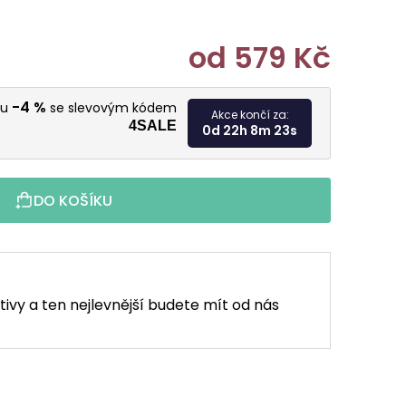
od
579 Kč
Měrná cen
-4 %
vu
se slevovým kódem
Akce končí za:
4SALE
0d 22h 8m 21s
DO KOŠÍKU
tivy a ten nejlevnější budete mít od nás