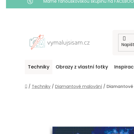
Máme fanouškovskou skupinu na FACEBOOKU! 
Přejít
na
obsah
Techniky
Obrazy z vlastní fotky
Inspira
Domů
/
Techniky
/
Diamantové malování
/
Diamantové 