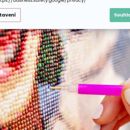
ttps://business.safety.google/privacy/
tavení
Souhl