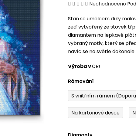
Průměrné
Neohodnoceno
Pod
hodnocení
Staň se umělcem díky malová
produktu
zeď vytvořený ze stovek třp
je
diamantem na lepkavé plátno
0,0
vybraný motiv, který se pře
z
navíc se na světle dokonale 
5
hvězdiček.
Výroba v
ČR!
Rámování
S vnitřním rámem (Dopor
Na kartonové desce
N
Diamanty