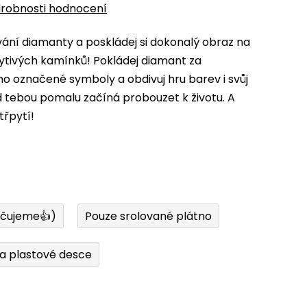
robnosti hodnocení
ní diamanty a poskládej si dokonalý obraz na
ytivých kamínků! Pokládej diamant za
 označené symboly a obdivuj hru barev i svůj
d tebou pomalu začíná probouzet k životu. A
třpytí!
učujeme👍)
Pouze srolované plátno
a plastové desce