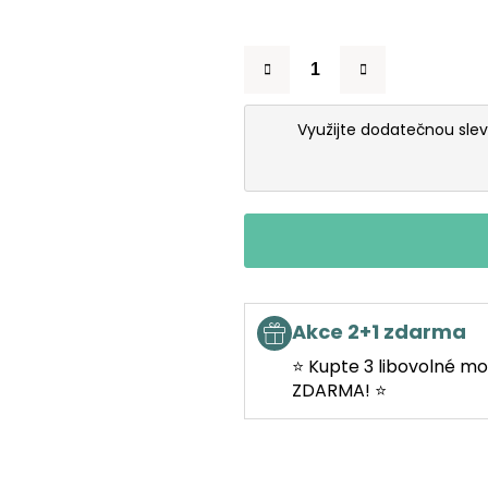
Využijte dodatečnou sle
Akce 2+1 zdarma
⭐ Kupte 3 libovolné mo
ZDARMA! ⭐