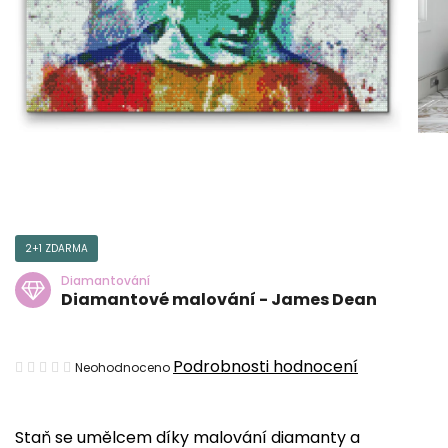
2+1 ZDARMA
Diamantování
Diamantové malování - James Dean
Průměrné
Podrobnosti hodnocení
Neohodnoceno
hodnocení
produktu
Staň se umělcem díky malování diamanty a
je