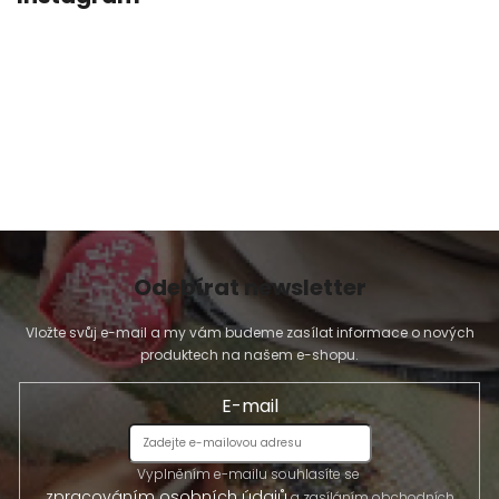
Odebírat newsletter
Vložte svůj e-mail a my vám budeme zasílat informace o nových
produktech na našem e-shopu.
E-mail
Vyplněním e-mailu souhlasíte se
zpracováním osobních údajů
a zasíláním obchodních