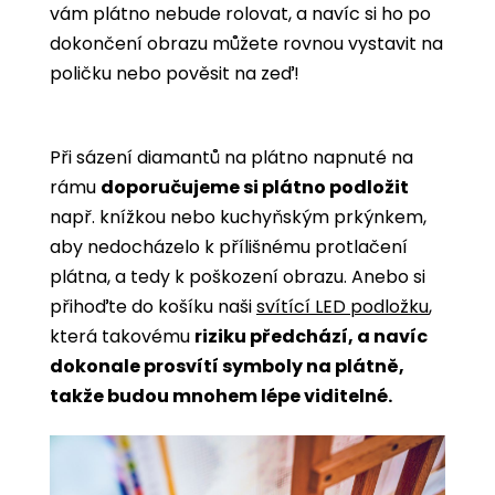
vám plátno nebude rolovat, a navíc si ho po
dokončení obrazu můžete rovnou vystavit na
poličku nebo pověsit na zeď!
Při sázení diamantů na plátno napnuté na
rámu
doporučujeme si plátno podložit
např. knížkou nebo kuchyňským prkýnkem,
aby nedocházelo k přílišnému protlačení
plátna, a tedy k poškození obrazu. Anebo si
přihoďte do košíku naši
svítící LED podložku
,
která takovému
riziku předchází, a navíc
dokonale prosvítí symboly na plátně,
takže budou mnohem lépe viditelné.