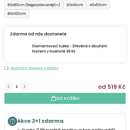
60x80cm (Nejprodávanější⭐)
30x40cm
40x50cm
80x100cm
Zdarma od nás dostanete
Diamantovací tužka - Dřevěná s dlouhým
hrotem v hodnotě 39 Kč
Možnosti dopravy a platby
od
519 Kč
M
DO KOŠÍKU
Akce 2+1 zdarma