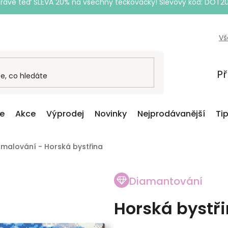
Právě teď SLEVA 20% na všechny tečkovačky! Slevový kód: DOT2
Vš
Př
ce
Akce
Výprodej
Novinky
Nejprodávanější
Ti
malování - Horská bystřina
Diamantování
Horská bystř