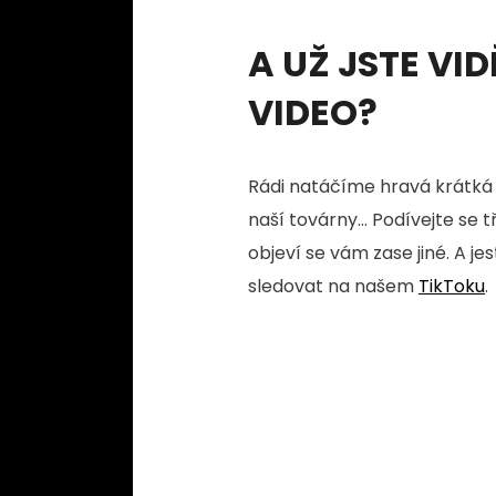
A UŽ JSTE VID
VIDEO?
Rádi natáčíme hravá krátká 
naší továrny... Podívejte se 
objeví se vám zase jiné. A je
sledovat na našem
TikToku
.