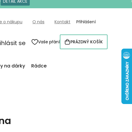
0
DETAIL AKCE
e o nákupu
O nás
Kontakt
Přihlášení
ihlásit se
Vaše přání
PRÁZDNÝ KOŠÍK
NÁKUPNÍ
KOŠÍK
py na dárky
Rádce
ina