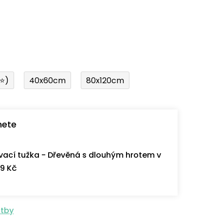
í⭐)
40x60cm
80x120cm
nete
ací tužka - Dřevěná s dlouhým hrotem v
9 Kč
atby