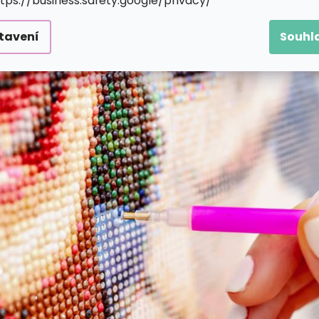
ttps://business.safety.google/privacy/
tavení
Souhl