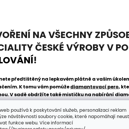
VOŘENÍ NA VŠECHNY ZPŮSOB
CIALITY ČESKÉ VÝROBY V P
LOVÁNÍ
!
tanete předtištěný na lepkavém plátně a vašim úkol
načením. K tomu vám pomůže
diamantovací pero
, kt
dnou. V sadě obdržíte také mističku na nabírání dia
řpytivého světa zábavy?
web používá k poskytování služeb, personalizaci reklam
ýze návštěvnosti soubory cookie, které napomáhají neus
vat funkce webu. Více informací