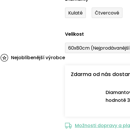
Kulaté
Čtvercové
Velikost
60x80cm (Nejprodávanějš
Nejoblíbenější výrobce
Zdarma od nás dosta
Diamantov
hodnotě 3
Možnosti dopravy a pl