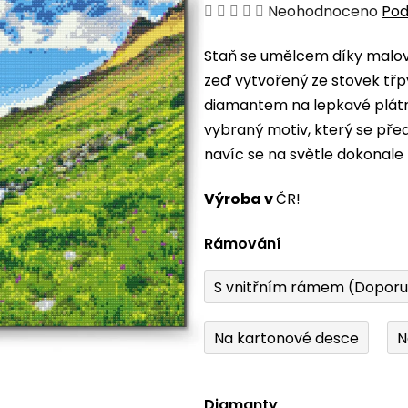
Průměrné
Neohodnoceno
Pod
hodnocení
Staň se umělcem díky malová
produktu
zeď vytvořený ze stovek třp
je
diamantem na lepkavé plátno
0,0
vybraný motiv, který se pře
z
navíc se na světle dokonale 
5
hvězdiček.
Výroba v
ČR!
Rámování
S vnitřním rámem (Dopor
Na kartonové desce
N
Diamanty