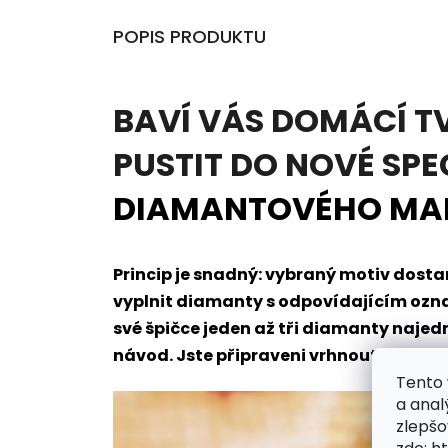
POPIS PRODUKTU
BAVÍ VÁS DOMÁCÍ T
PUSTIT DO NOVÉ SPE
DIAMANTOVÉHO MA
Princip je snadný: vybraný motiv dos
vyplnit diamanty s odpovídajícím oz
své špičce jeden až tři diamanty naje
návod. Jste připraveni vrhnout se do t
Tento 
a anal
zlepšo