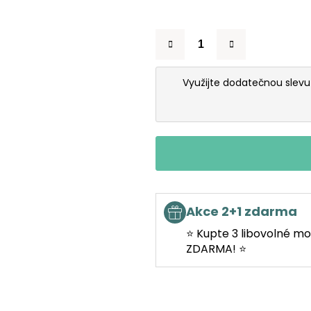
Využijte dodatečnou slev
Akce 2+1 zdarma
⭐ Kupte 3 libovolné mo
ZDARMA! ⭐