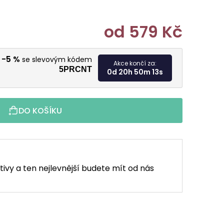
od
579 Kč
Měrná cen
-5 %
u
se slevovým kódem
Akce končí za:
5PRCNT
0d 20h 50m 12s
DO KOŠÍKU
tivy a ten nejlevnější budete mít od nás