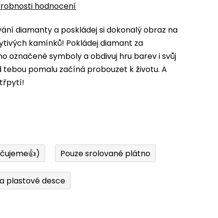
robnosti hodnocení
ní diamanty a poskládej si dokonalý obraz na
ytivých kamínků! Pokládej diamant za
 označené symboly a obdivuj hru barev i svůj
d tebou pomalu začíná probouzet k životu. A
třpytí!
učujeme👍)
Pouze srolované plátno
a plastové desce