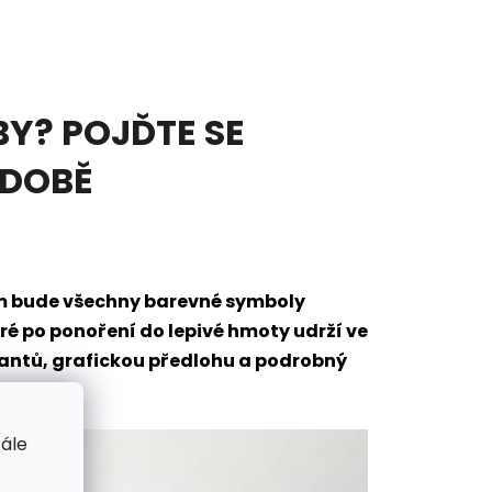
Y? POJĎTE SE
ODOBĚ
em bude všechny barevné symboly
eré po ponoření do lepivé hmoty udrží ve
mantů, grafickou předlohu a podrobný
tále