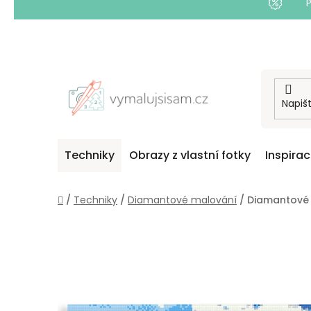
Přejít
na
obsah
Techniky
Obrazy z vlastní fotky
Inspira
Domů
/
Techniky
/
Diamantové malování
/
Diamantové 