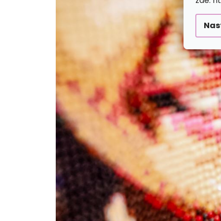
zde: h
Nas