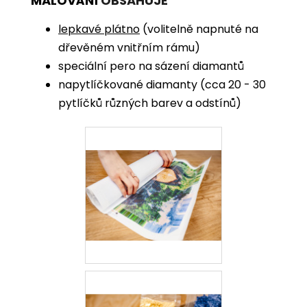
MALOVÁNÍ
OBSAHUJE
lepkavé plátno
(volitelně napnuté na
dřevěném vnitřním rámu)
speciální pero na sázení diamantů
napytlíčkované diamanty (cca 20 - 30
pytlíčků různých barev a odstínů)