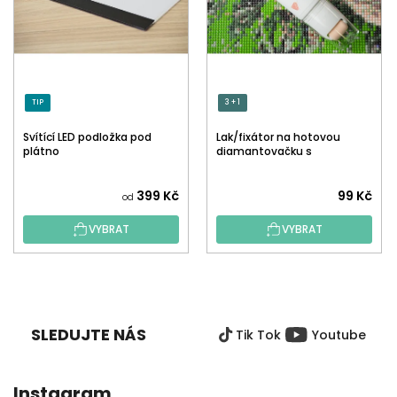
TIP
3 + 1
Svítící LED podložka pod
Lak/fixátor na hotovou
plátno
diamantovačku s
aplikátorem
Průměrné
399 Kč
99 Kč
od
hodnocení
VYBRAT
VYBRAT
produktu
je
5,0
Z
z
Á
5
P
hvězdiček.
SLEDUJTE NÁS
Tik Tok
Youtube
A
T
Í
Instagram