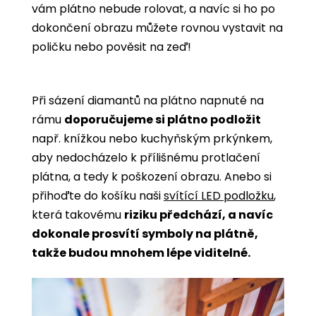
vám plátno nebude rolovat, a navíc si ho po
dokončení obrazu můžete rovnou vystavit na
poličku nebo pověsit na zeď!
Při sázení diamantů na plátno napnuté na
rámu
doporučujeme si plátno podložit
např. knížkou nebo kuchyňským prkýnkem,
aby nedocházelo k přílišnému protlačení
plátna, a tedy k poškození obrazu. Anebo si
přihoďte do košíku naši
svítící LED podložku
,
která takovému
riziku předchází, a navíc
dokonale prosvítí symboly na plátně,
takže budou mnohem lépe viditelné.