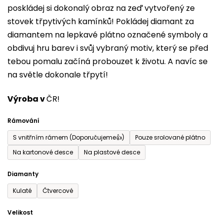
poskládej si dokonalý obraz na zeď vytvořený ze
0,0
stovek třpytivých kamínků! Pokládej diamant za
z
diamantem na lepkavé plátno označené symboly a
5
obdivuj hru barev i svůj vybraný motiv, který se před
hvězdiček.
tebou pomalu začíná probouzet k životu. A navíc se
na světle dokonale třpytí!
Výroba v
ČR!
Rámování
S vnitřním rámem (Doporučujeme👍)
Pouze srolované plátno
Na kartonové desce
Na plastové desce
Diamanty
Kulaté
Čtvercové
Velikost