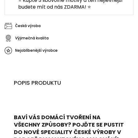
⭐ Kupte 3 libovolné motivy a ten nejlevnější
budete mít od nás ZDARMA! ⭐
Česká výroba
Výjimečná kvalita
Nejoblíbenější výrobce
POPIS PRODUKTU
BAVÍ VÁS DOMÁCÍ TVOŘENÍ NA
VŠECHNY ZPŮSOBY? POJĎTE SE PUSTIT
DO NOVÉ SPECIALITY ČESKÉ VÝROBY V