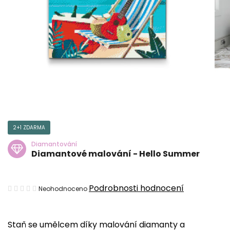
2+1 ZDARMA
Diamantování
Diamantové malování - Hello Summer
Průměrné
Podrobnosti hodnocení
Neohodnoceno
hodnocení
produktu
Staň se umělcem díky malování diamanty a
je