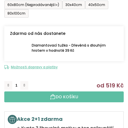
60x80cm (Nejprodávanější⭐)
30x40cm
40x50cm
80x100cm
Zdarma od nás dostanete
Diamantovací tužka - Dřevěná s dlouhým
hrotem v hodnotě 39 Kč
Možnosti dopravy a platby
od
519 Kč
M
DO KOŠÍKU
Akce 2+1 zdarma