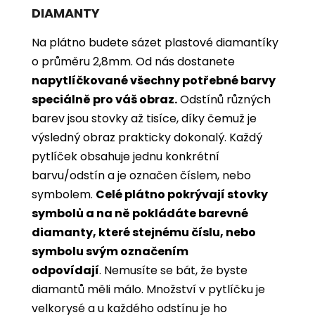
DIAMANTY
Na plátno budete sázet plastové diamantíky
o průměru 2,8mm. Od nás dostanete
napytlíčkované všechny potřebné barvy
speciálně pro váš obraz.
Odstínů různých
barev jsou stovky až tisíce, díky čemuž je
výsledný obraz prakticky dokonalý.
Každý
pytlíček obsahuje jednu konkrétní
barvu/odstín a je označen číslem, nebo
symbolem.
Celé plátno pokrývají stovky
symbolů a na ně pokládáte barevné
diamanty, které stejnému číslu, nebo
symbolu svým označením
odpovídají
. Nemusíte se bát, že byste
diamantů měli málo. Množství v pytlíčku je
velkorysé a u každého odstínu je ho