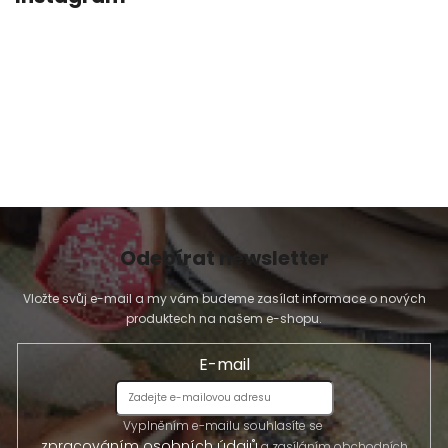
Odebírat newsletter
Vložte svůj e-mail a my vám budeme zasílat informace o nových
produktech na našem e-shopu.
E-mail
Vyplněním e-mailu souhlasíte se
zpracováním osobních údajů
a zasíláním obchodních