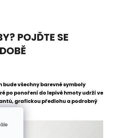
Y? POJĎTE SE
ODOBĚ
em bude všechny barevné symboly
eré po ponoření do lepivé hmoty udrží ve
mantů, grafickou předlohu a podrobný
tále