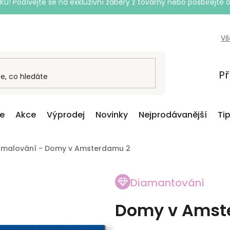
Podívejte se na exkluzivní záběry z továrny nebo posbírejte o
Vš
Př
ce
Akce
Výprodej
Novinky
Nejprodávanější
Ti
 malování - Domy v Amsterdamu 2
Diamantování
Domy v Amst