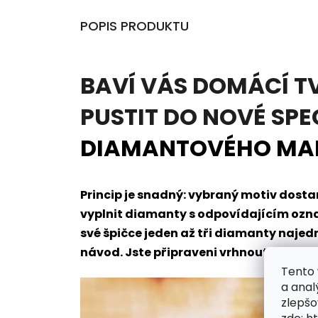
POPIS PRODUKTU
BAVÍ VÁS DOMÁCÍ T
PUSTIT DO NOVÉ SPE
DIAMANTOVÉHO MA
Princip je snadný: vybraný motiv dos
vyplnit diamanty s odpovídajícím oz
své špičce jeden až tři diamanty naje
návod. Jste připraveni vrhnout se do t
Tento 
a anal
zlepšo