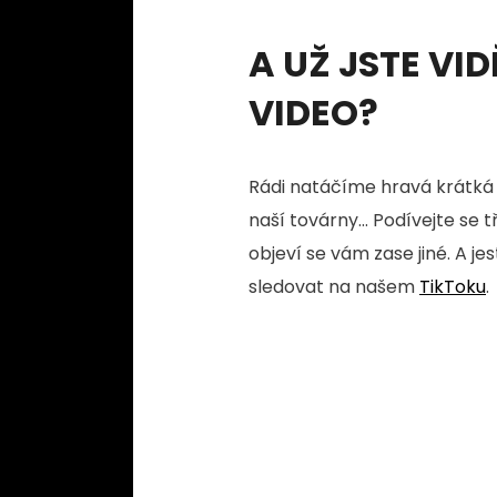
A UŽ JSTE VID
VIDEO?
Rádi natáčíme hravá krátká 
naší továrny... Podívejte se 
objeví se vám zase jiné. A je
sledovat na našem
TikToku
.