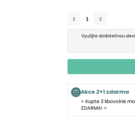
Využijte dodatečnou sle
Akce 2+1 zdarma
⭐ Kupte 3 libovolné mo
ZDARMA! ⭐