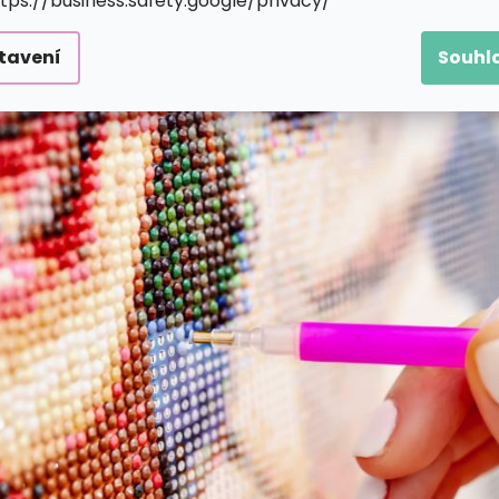
ttps://business.safety.google/privacy/
tavení
Souhl