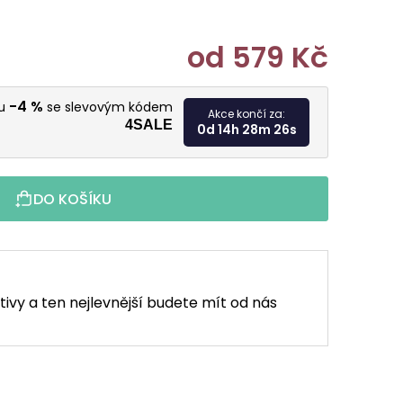
od
579 Kč
Měrná cen
-4 %
vu
se slevovým kódem
Akce končí za:
4SALE
0d 14h 28m 24s
DO KOŠÍKU
tivy a ten nejlevnější budete mít od nás