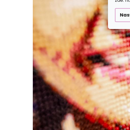
zde: h
Nas