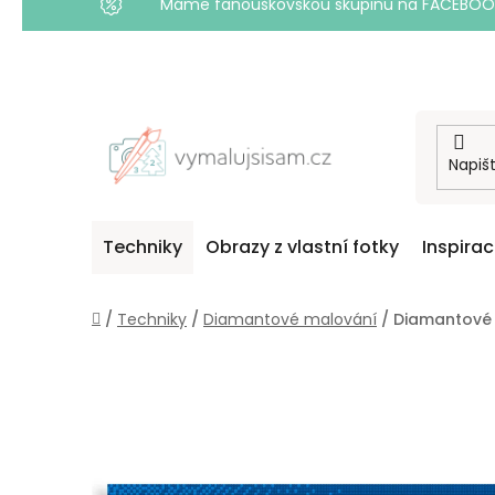
Máme fanouškovskou skupinu na FACEBOOKU! 
Přejít
na
obsah
Techniky
Obrazy z vlastní fotky
Inspira
Domů
/
Techniky
/
Diamantové malování
/
Diamantové