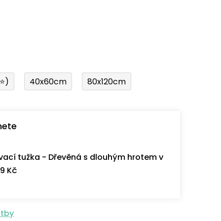
í⭐)
40x60cm
80x120cm
nete
ací tužka - Dřevěná s dlouhým hrotem v
9 Kč
atby