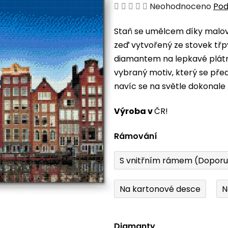
Průměrné
Neohodnoceno
Pod
hodnocení
Staň se umělcem díky malová
produktu
zeď vytvořený ze stovek třp
je
diamantem na lepkavé plátno
0,0
vybraný motiv, který se pře
z
navíc se na světle dokonale 
5
hvězdiček.
Výroba v
ČR!
Rámování
S vnitřním rámem (Dopor
Na kartonové desce
N
Diamanty