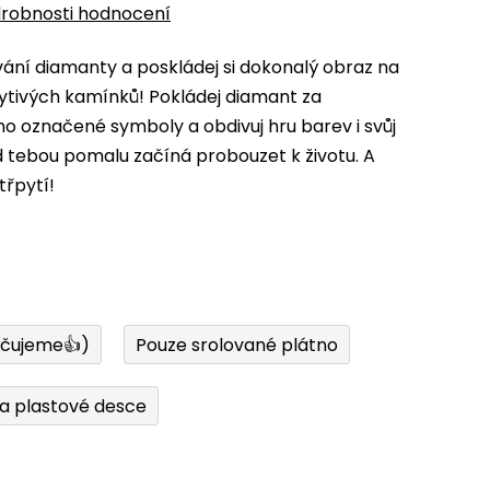
robnosti hodnocení
ní diamanty a poskládej si dokonalý obraz na
ytivých kamínků! Pokládej diamant za
 označené symboly a obdivuj hru barev i svůj
d tebou pomalu začíná probouzet k životu. A
třpytí!
učujeme👍)
Pouze srolované plátno
a plastové desce