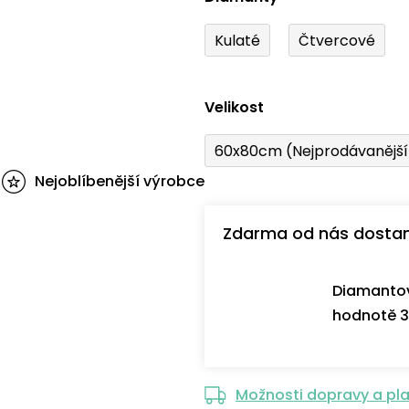
Kulaté
Čtvercové
Velikost
60x80cm (Nejprodávanějš
Nejoblíbenější výrobce
Zdarma od nás dosta
Diamantov
hodnotě 3
Možnosti dopravy a pl