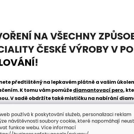
VOŘENÍ NA VŠECHNY ZPŮSOB
CIALITY ČESKÉ VÝROBY V P
LOVÁNÍ
!
tanete předtištěný na lepkavém plátně a vašim úkol
načením. K tomu vám pomůže
diamantovací pero
, kt
dnou. V sadě obdržíte také mističku na nabírání dia
řpytivého světa zábavy?
web používá k poskytování služeb, personalizaci reklam
ýze návštěvnosti soubory cookie, které napomáhají neus
vat funkce webu. Více informací