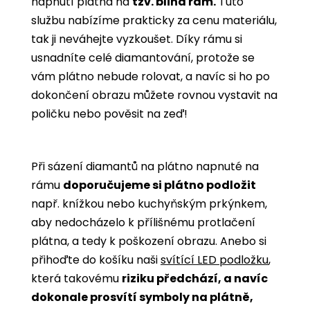
napnutí plátna na
tzv. blind rám.
Tuto
službu nabízíme prakticky za cenu materiálu,
tak ji neváhejte vyzkoušet. Díky rámu si
usnadníte celé diamantování, protože se
vám plátno nebude rolovat, a navíc si ho po
dokončení obrazu můžete rovnou vystavit na
poličku nebo pověsit na zeď!
Při sázení diamantů na plátno napnuté na
rámu
doporučujeme si plátno podložit
např. knížkou nebo kuchyňským prkýnkem,
aby nedocházelo k přílišnému protlačení
plátna, a tedy k poškození obrazu. Anebo si
přihoďte do košíku naši
svítící LED podložku
,
která takovému
riziku předchází, a navíc
dokonale prosvítí symboly na plátně,