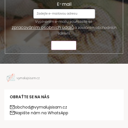
E-mail
Vyplněním e-mailu souhlasíte se
zpracováním osobních údajů
a zasíláním obchodních
sdělení.
ODESLAT
OBRAŤTE SE NA NÁS
obchod@vymalujsisam.cz
Napište nám na WhatsApp