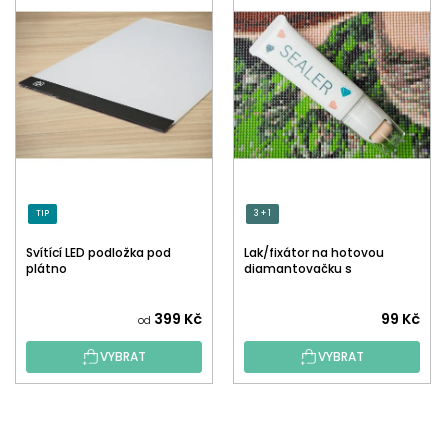
TIP
3 + 1
Svítící LED podložka pod
Lak/fixátor na hotovou
plátno
diamantovačku s
aplikátorem
Průměrné
399 Kč
99 Kč
od
hodnocení
VYBRAT
VYBRAT
produktu
je
5,0
Z
z
Á