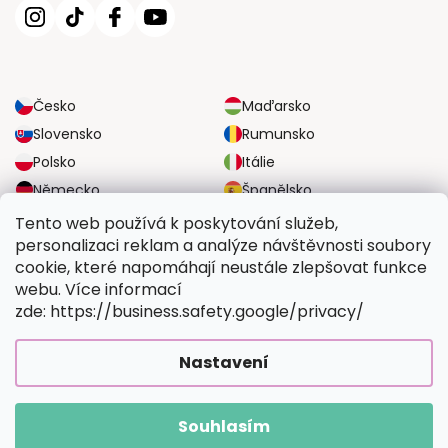
Česko
Maďarsko
Slovensko
Rumunsko
Polsko
Itálie
Německo
Španělsko
Velká Británie
Rakousko
Tento web používá k poskytování služeb,
personalizaci reklam a analýze návštěvnosti soubory
cookie, které napomáhají neustále zlepšovat funkce
SPOLEHLIVÉ MOŽNOSTI DOPRAVY
webu. Více informací
zde: https://business.safety.google/privacy/
BEZPEČNÉ MOŽNOSTI PLATBY
Nastavení
Souhlasím
Copyright 2026
Vymalujsisam.cz
. Všechna práva vyhrazena.