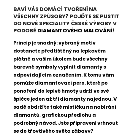
BAVÍ VÁS DOMÁCÍ TVOŘENÍ NA
VŠECHNY ZPŮSOBY? POJĎTE SE PUSTIT
DO NOVÉ SPECIALITY ČESKÉ VÝROBY V
PODOBĚ
DIAMANTOVÉHO MALOVÁNÍ
!
Princip je snadný: vybraný motiv
dostanete předtištěný na lepkavém
plátně a vašim úkolem bude všechny
barevné symboly vyplnit diamanty s
odpovídajícím označením. K tomu vám
pomůže
diamantovací pero
, které po
ponoření do lepivé hmoty udrží ve své
špičce jeden až tři diamanty najednou. V
sadě obdržíte také mističku na nabírání
diamantů, grafickou předlohu a
podrobný návod. Jste připraveni vrhnout
se do třpytivého světa zábavy?