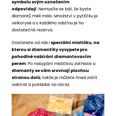
symbolu svým označením
odpovídají
. Nemusíte se bát, že byste
diamantů měli málo. Množství v pytlíčku je
velkorysé a u každého odstínu je ho
dostatečná rezerva.
Dostanete od nás i
speciální mističku, na
kterou si diamantíky vysypete pro
pohodlné nabírání diamantovacím
perem
. Po nasypání mističkou zatřeste a
diamanty se vám srovnají plochou
stranou dolů
, takže je můžete hned začít
nabírat a pokládat na obraz.