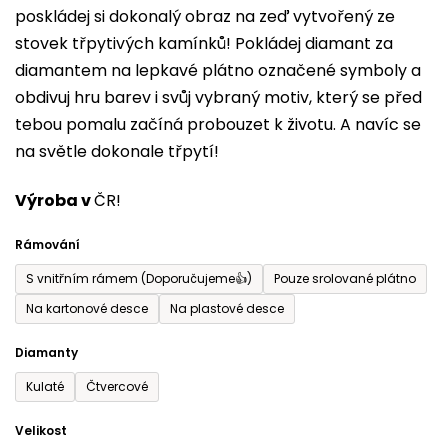
poskládej si dokonalý obraz na zeď vytvořený ze
0,0
stovek třpytivých kamínků! Pokládej diamant za
z
diamantem na lepkavé plátno označené symboly a
5
obdivuj hru barev i svůj vybraný motiv, který se před
hvězdiček.
tebou pomalu začíná probouzet k životu. A navíc se
na světle dokonale třpytí!
Výroba v
ČR!
Rámování
S vnitřním rámem (Doporučujeme👍)
Pouze srolované plátno
Na kartonové desce
Na plastové desce
Diamanty
Kulaté
Čtvercové
Velikost