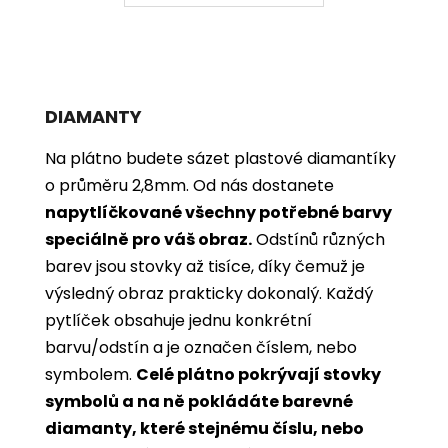
DIAMANTY
Na plátno budete sázet plastové diamantíky
o průměru 2,8mm. Od nás dostanete
napytlíčkované všechny potřebné barvy
speciálně pro váš obraz.
Odstínů různých
barev jsou stovky až tisíce, díky čemuž je
výsledný obraz prakticky dokonalý.
Každý
pytlíček obsahuje jednu konkrétní
barvu/odstín a je označen číslem, nebo
symbolem.
Celé plátno pokrývají stovky
symbolů a na ně pokládáte barevné
diamanty, které stejnému číslu, nebo