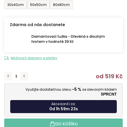
30x40cm
50x50cm
80x80cm
Zdarma od nás dostanete
Diamantovací tužka - Dřevěná s dlouhým
hrotem v hodnotě 39 Kč
Možnosti dopravy a platby
od
519 Kč
M
-5 %
Využijte dodatečnou slevu
se slevovým kódem
5PRCNT
Akce končí za:
0d 1h 59m 21s
DO KOŠÍKU