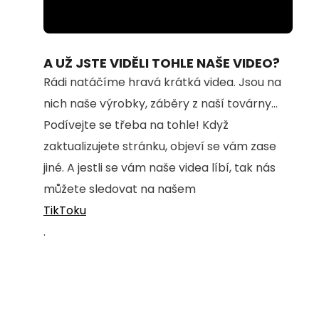
Loaded
:
Unmute
24.37%
A UŽ JSTE VIDĚLI TOHLE NAŠE VIDEO?
Rádi natáčíme hravá krátká videa. Jsou na
nich naše výrobky, záběry z naší továrny...
Podívejte se třeba na tohle! Když
zaktualizujete stránku, objeví se vám zase
jiné. A jestli se vám naše videa líbí, tak nás
můžete sledovat na našem
TikToku
.