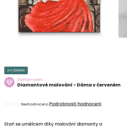
2+1 ZDARMA
Diamantování
Diamantové malování - Dáma v červeném
Průměrné
Podrobnosti hodnocení
Neohodnoceno
hodnocení
produktu
Staň se umělcem díky malování diamanty a
je