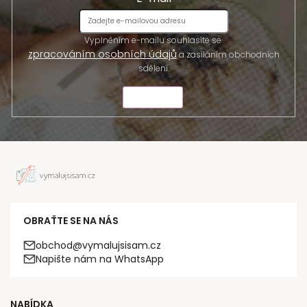
Vyplněním e-mailu souhlasíte se
zpracováním osobních údajů
a zasíláním obchodních
sdělení.
ODESLAT
OBRAŤTE SE NA NÁS
obchod@vymalujsisam.cz
Napište nám na WhatsApp
NABÍDKA