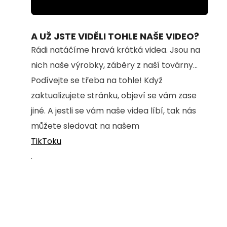
Loaded
:
Unmute
100.00%
A UŽ JSTE VIDĚLI TOHLE NAŠE VIDEO?
Rádi natáčíme hravá krátká videa. Jsou na
nich naše výrobky, záběry z naší továrny...
Podívejte se třeba na tohle! Když
zaktualizujete stránku, objeví se vám zase
jiné. A jestli se vám naše videa líbí, tak nás
můžete sledovat na našem
TikToku
.