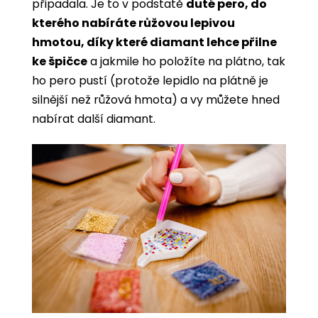
připadala. Je to v podstatě
duté pero, do
kterého nabíráte růžovou lepivou
hmotou, díky které diamant lehce přilne
ke špičce
a jakmile ho položíte na plátno, tak
ho pero pustí (protože lepidlo na plátně je
silnější než růžová hmota) a vy můžete hned
nabírat další diamant.