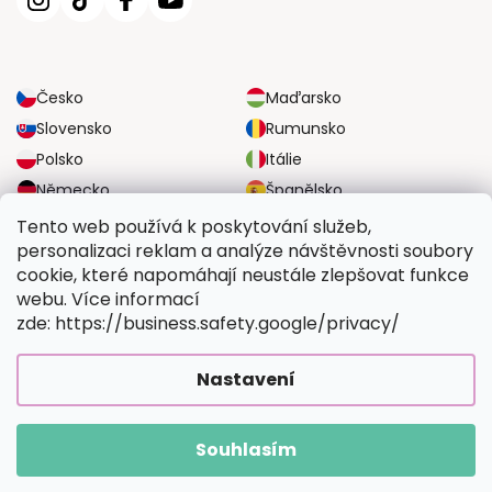
Česko
Maďarsko
Slovensko
Rumunsko
Polsko
Itálie
Německo
Španělsko
Velká Británie
Rakousko
Tento web používá k poskytování služeb,
personalizaci reklam a analýze návštěvnosti soubory
cookie, které napomáhají neustále zlepšovat funkce
SPOLEHLIVÉ MOŽNOSTI DOPRAVY
webu. Více informací
zde: https://business.safety.google/privacy/
BEZPEČNÉ MOŽNOSTI PLATBY
Nastavení
Souhlasím
Copyright 2026
Vymalujsisam.cz
. Všechna práva vyhrazena.
Vytvořil Shoptet Premium
|
Upravilo
FV STUDIO