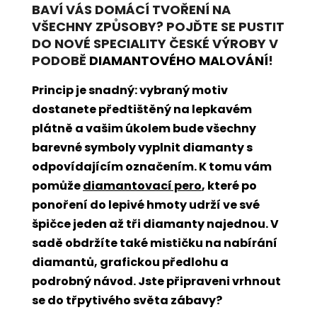
BAVÍ VÁS DOMÁCÍ TVOŘENÍ NA
VŠECHNY ZPŮSOBY? POJĎTE SE PUSTIT
DO NOVÉ SPECIALITY ČESKÉ VÝROBY V
PODOBĚ
DIAMANTOVÉHO MALOVÁNÍ
!
Princip je snadný: vybraný motiv
dostanete předtištěný na lepkavém
plátně a vašim úkolem bude všechny
barevné symboly vyplnit diamanty s
odpovídajícím označením. K tomu vám
pomůže
diamantovací pero
, které po
ponoření do lepivé hmoty udrží ve své
špičce jeden až tři diamanty najednou. V
sadě obdržíte také mističku na nabírání
diamantů, grafickou předlohu a
podrobný návod. Jste připraveni vrhnout
se do třpytivého světa zábavy?