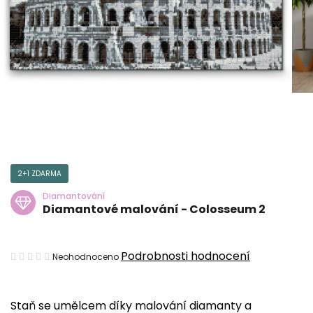
2+1 ZDARMA
Diamantování
Diamantové malování - Colosseum 2
Průměrné
Podrobnosti hodnocení
Neohodnoceno
hodnocení
produktu
Staň se umělcem díky malování diamanty a
je