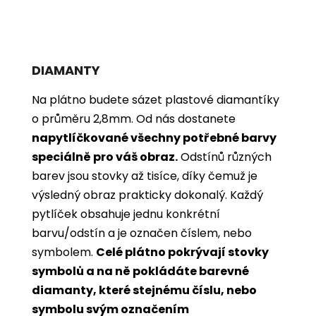
DIAMANTY
Na plátno budete sázet plastové diamantíky
o průměru 2,8mm. Od nás dostanete
napytlíčkované všechny potřebné barvy
speciálně pro váš obraz.
Odstínů různých
barev jsou stovky až tisíce, díky čemuž je
výsledný obraz prakticky dokonalý.
Každý
pytlíček obsahuje jednu konkrétní
barvu/odstín a je označen číslem, nebo
symbolem.
Celé plátno pokrývají stovky
symbolů a na ně pokládáte barevné
diamanty, které stejnému číslu, nebo
symbolu svým označením