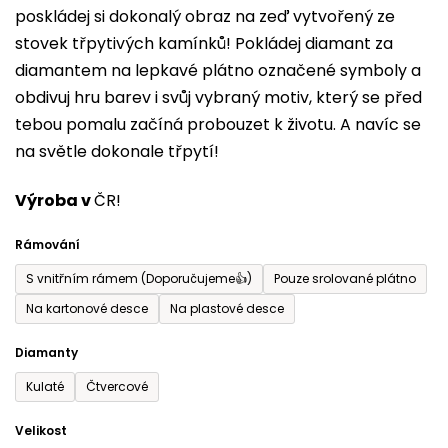
poskládej si dokonalý obraz na zeď vytvořený ze
0,0
stovek třpytivých kamínků! Pokládej diamant za
z
diamantem na lepkavé plátno označené symboly a
5
obdivuj hru barev i svůj vybraný motiv, který se před
hvězdiček.
tebou pomalu začíná probouzet k životu. A navíc se
na světle dokonale třpytí!
Výroba v
ČR!
Rámování
S vnitřním rámem (Doporučujeme👍)
Pouze srolované plátno
Na kartonové desce
Na plastové desce
Diamanty
Kulaté
Čtvercové
Velikost