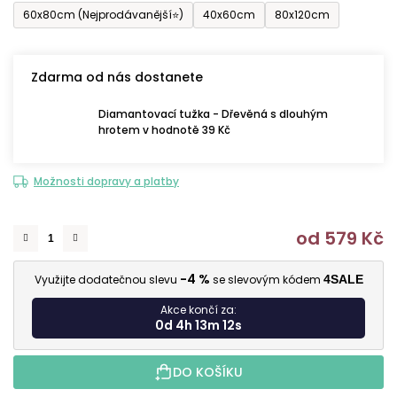
60x80cm (Nejprodávanější⭐)
40x60cm
80x120cm
Zdarma od nás dostanete
Diamantovací tužka - Dřevěná s dlouhým
hrotem v hodnotě 39 Kč
Možnosti dopravy a platby
od
579 Kč
M
-4 %
Využijte dodatečnou slevu
se slevovým kódem
4SALE
Akce končí za:
0d 4h 13m 11s
DO KOŠÍKU