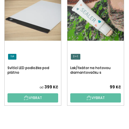
TIP
3 + 1
Svítící LED podložka pod
Lak/fixátor na hotovou
plátno
diamantovačku s
aplikátorem
Průměrné
399 Kč
99 Kč
od
hodnocení
VYBRAT
VYBRAT
produktu
je
5,0
Z
z
Á
5
P