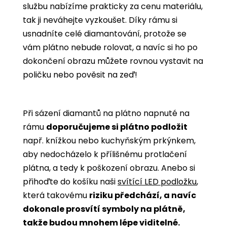
službu nabízíme prakticky za cenu materiálu,
tak ji neváhejte vyzkoušet. Díky rámu si
usnadníte celé diamantování, protože se
vám plátno nebude rolovat, a navíc si ho po
dokončení obrazu můžete rovnou vystavit na
poličku nebo pověsit na zeď!
Při sázení diamantů na plátno napnuté na
rámu
doporučujeme si plátno podložit
např. knížkou nebo kuchyňským prkýnkem,
aby nedocházelo k přílišnému protlačení
plátna, a tedy k poškození obrazu. Anebo si
přihoďte do košíku naši
svítící LED podložku
,
která takovému
riziku předchází, a navíc
dokonale prosvítí symboly na plátně,
takže budou mnohem lépe viditelné.