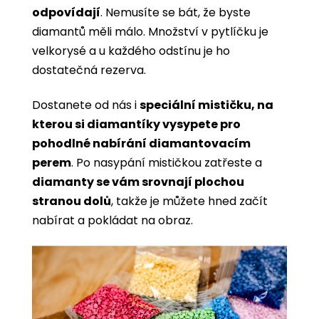
odpovídají
. Nemusíte se bát, že byste
diamantů měli málo. Množství v pytlíčku je
velkorysé a u každého odstínu je ho
dostatečná rezerva.
Dostanete od nás i
speciální mističku, na
kterou si diamantíky vysypete pro
pohodlné nabírání diamantovacím
perem
. Po nasypání mističkou zatřeste a
diamanty se vám srovnají plochou
stranou dolů
, takže je můžete hned začít
nabírat a pokládat na obraz.