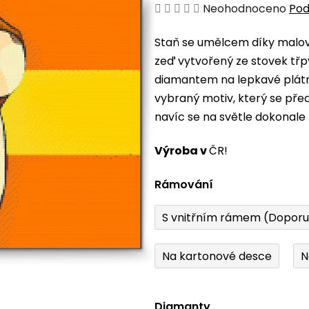
Průměrné
Neohodnoceno
Pod
hodnocení
Staň se umělcem díky malová
produktu
zeď vytvořený ze stovek třp
je
diamantem na lepkavé plátno
0,0
vybraný motiv, který se pře
z
navíc se na světle dokonale 
5
hvězdiček.
Výroba v
ČR!
Rámování
S vnitřním rámem (Dopor
Na kartonové desce
N
Diamanty