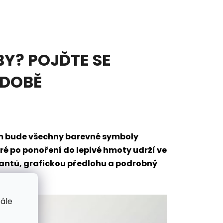
Y? POJĎTE SE
ODOBĚ
em bude všechny barevné symboly
eré po ponoření do lepivé hmoty udrží ve
mantů, grafickou předlohu a podrobný
tále