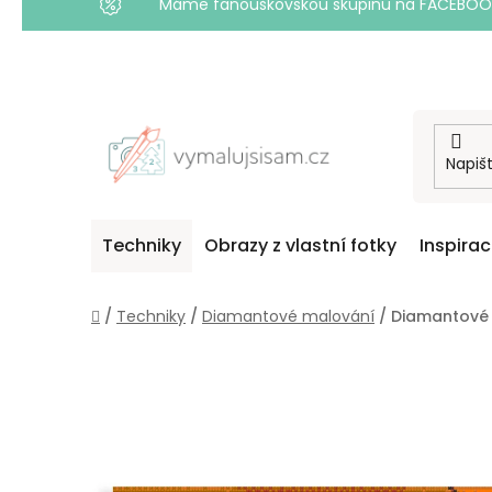
Máme fanouškovskou skupinu na FACEBOOKU! 
Přejít
na
obsah
Techniky
Obrazy z vlastní fotky
Inspira
Domů
/
Techniky
/
Diamantové malování
/
Diamantové