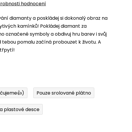
robnosti hodnocení
ní diamanty a poskládej si dokonalý obraz na
ytivých kamínků! Pokládej diamant za
 označené symboly a obdivuj hru barev i svůj
d tebou pomalu začíná probouzet k životu. A
třpytí!
učujeme👍)
Pouze srolované plátno
a plastové desce