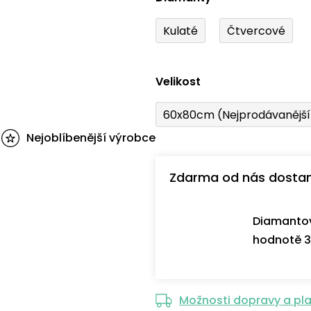
Kulaté
Čtvercové
Velikost
60x80cm (Nejprodávanějš
Nejoblíbenější výrobce
Zdarma od nás dosta
Diamantov
hodnotě 3
Možnosti dopravy a pl