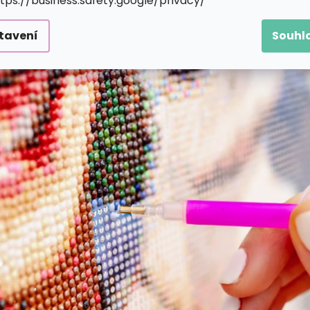
ttps://business.safety.google/privacy/
tavení
Souhl