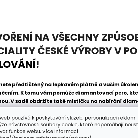
VOŘENÍ NA VŠECHNY ZPŮSOB
CIALITY ČESKÉ VÝROBY V P
LOVÁNÍ
!
tanete předtištěný na lepkavém plátně a vašim úkol
načením. K tomu vám pomůže
diamantovací pero
, kt
dnou. V sadě obdržíte také mističku na nabírání dia
řpytivého světa zábavy?
web používá k poskytování služeb, personalizaci reklam
ýze návštěvnosti soubory cookie, které napomáhají neus
vat funkce webu. Více informací