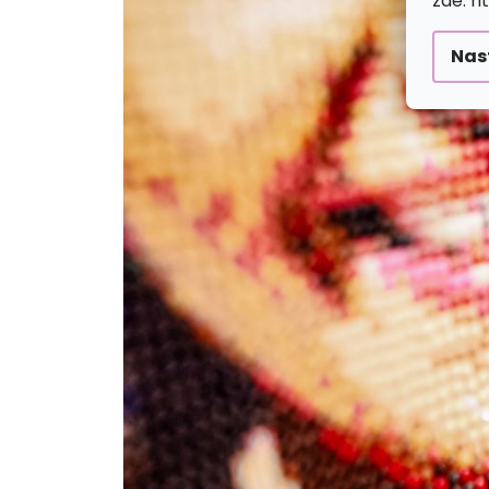
zde: h
Nas