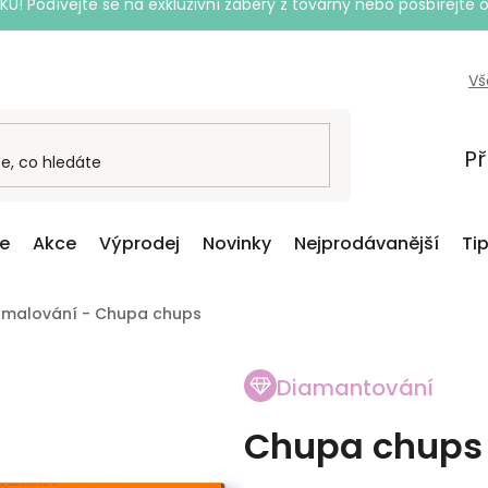
Podívejte se na exkluzivní záběry z továrny nebo posbírejte o
Vš
Př
ce
Akce
Výprodej
Novinky
Nejprodávanější
Ti
 malování - Chupa chups
Diamantování
Chupa chups