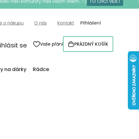
bdiv naší komunity nad vaším dílem. :-)
TO CHCI VIDĚT
e o nákupu
O nás
Kontakt
Přihlášení
ihlásit se
Vaše přání
PRÁZDNÝ KOŠÍK
NÁKUPNÍ
KOŠÍK
py na dárky
Rádce