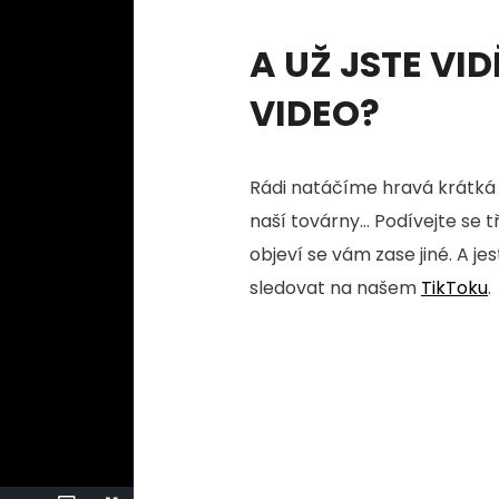
A UŽ JSTE VID
VIDEO?
Rádi natáčíme hravá krátká 
naší továrny... Podívejte se 
objeví se vám zase jiné. A je
sledovat na našem
TikToku
.