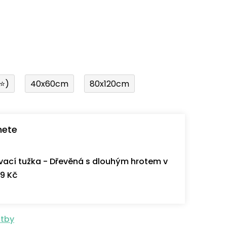
í⭐)
40x60cm
80x120cm
nete
ací tužka - Dřevěná s dlouhým hrotem v
9 Kč
atby