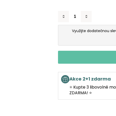
Využijte dodatečnou sl
Akce 2+1 zdarma
⭐ Kupte 3 libovolné mo
ZDARMA! ⭐