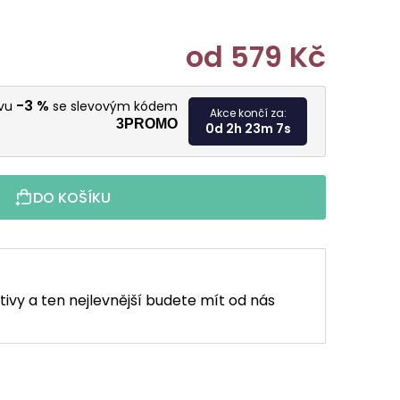
od
579 Kč
Měrná cen
-3 %
evu
se slevovým kódem
Akce končí za:
3PROMO
0d 2h 23m 6s
DO KOŠÍKU
tivy a ten nejlevnější budete mít od nás