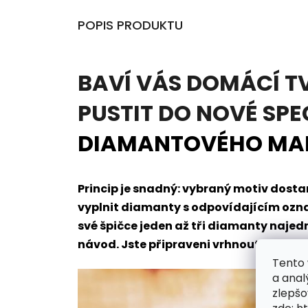
POPIS PRODUKTU
BAVÍ VÁS DOMÁCÍ T
PUSTIT DO NOVÉ SPE
DIAMANTOVÉHO MA
Princip je snadný: vybraný motiv dos
vyplnit diamanty s odpovídajícím oz
své špičce jeden až tři diamanty naje
návod. Jste připraveni vrhnout se do t
Tento 
a anal
zlepšo