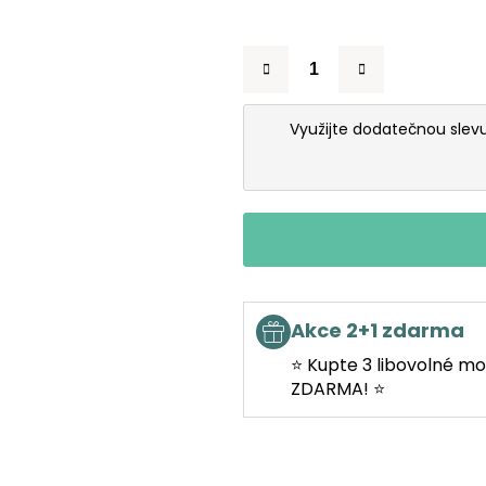
Využijte dodatečnou slev
Akce 2+1 zdarma
⭐ Kupte 3 libovolné mo
ZDARMA! ⭐