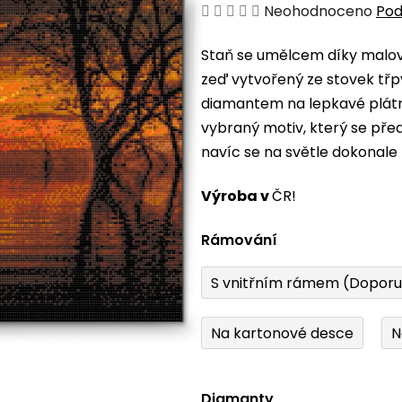
Průměrné
Neohodnoceno
Pod
hodnocení
Staň se umělcem díky malová
produktu
zeď vytvořený ze stovek třp
je
diamantem na lepkavé plátno
0,0
vybraný motiv, který se pře
z
navíc se na světle dokonale 
5
hvězdiček.
Výroba v
ČR!
Rámování
S vnitřním rámem (Dopor
Na kartonové desce
N
Diamanty