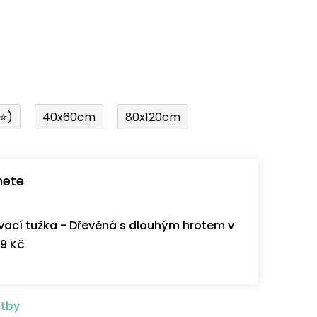
í⭐)
40x60cm
80x120cm
nete
ací tužka - Dřevěná s dlouhým hrotem v
9 Kč
atby