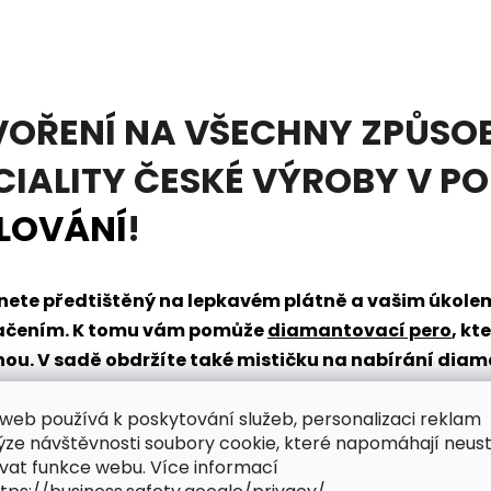
VOŘENÍ NA VŠECHNY ZPŮSOB
CIALITY ČESKÉ VÝROBY V P
LOVÁNÍ
!
tanete předtištěný na lepkavém plátně a vašim úkol
načením. K tomu vám pomůže
diamantovací pero
, kt
dnou. V sadě obdržíte také mističku na nabírání dia
řpytivého světa zábavy?
web používá k poskytování služeb, personalizaci reklam
ýze návštěvnosti soubory cookie, které napomáhají neus
vat funkce webu. Více informací