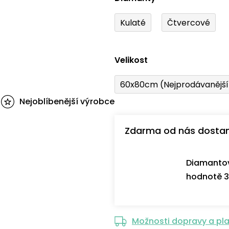
Kulaté
Čtvercové
Velikost
60x80cm (Nejprodávanějš
Nejoblíbenější výrobce
Zdarma od nás dosta
Diamantov
hodnotě 3
Možnosti dopravy a pl