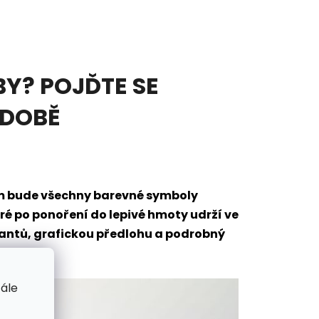
Y? POJĎTE SE
ODOBĚ
em bude všechny barevné symboly
eré po ponoření do lepivé hmoty udrží ve
mantů, grafickou předlohu a podrobný
tále