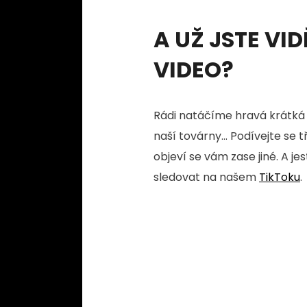
A UŽ JSTE VID
VIDEO?
Rádi natáčíme hravá krátká 
naší továrny... Podívejte se 
objeví se vám zase jiné. A je
sledovat na našem
TikToku
.