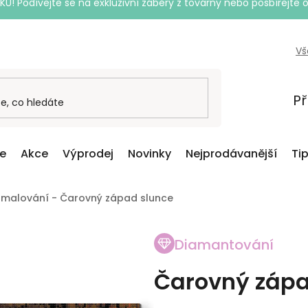
Podívejte se na exkluzivní záběry z továrny nebo posbírejte o
Vš
Př
ce
Akce
Výprodej
Novinky
Nejprodávanější
Ti
malování - Čarovný západ slunce
Diamantování
Čarovný zápa