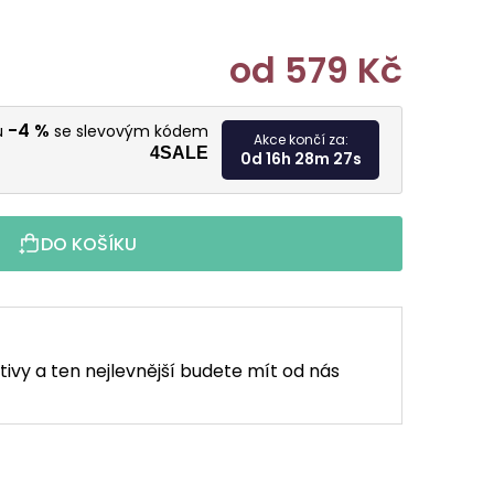
od
579 Kč
Měrná cen
-4 %
u
se slevovým kódem
Akce končí za:
4SALE
0d 16h 28m 26s
DO KOŠÍKU
tivy a ten nejlevnější budete mít od nás