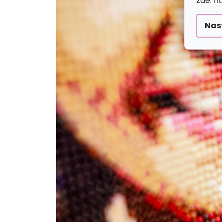
zde: h
Nas