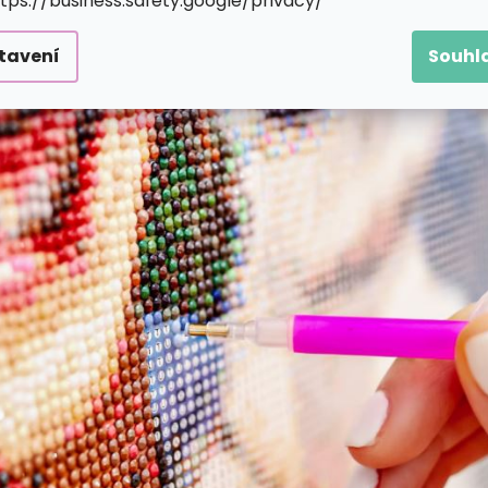
ttps://business.safety.google/privacy/
tavení
Souhl