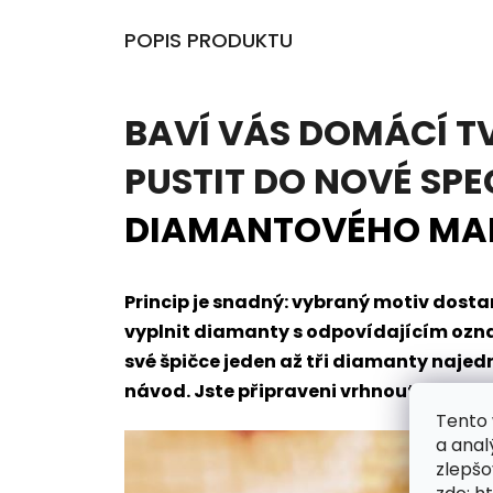
POPIS PRODUKTU
BAVÍ VÁS DOMÁCÍ T
PUSTIT DO NOVÉ SPE
DIAMANTOVÉHO MA
Princip je snadný: vybraný motiv dos
vyplnit diamanty s odpovídajícím oz
své špičce jeden až tři diamanty naje
návod. Jste připraveni vrhnout se do t
Tento 
a anal
zlepšo