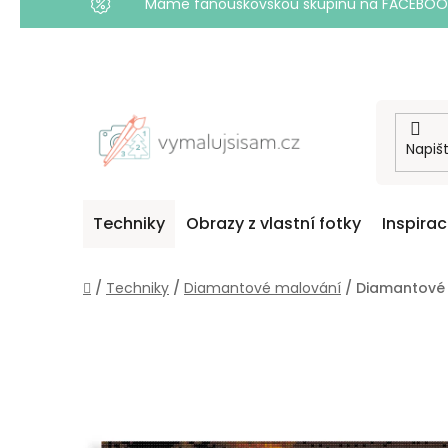
Máme fanouškovskou skupinu na FACEBOOKU! 
Přejít
na
obsah
Techniky
Obrazy z vlastní fotky
Inspira
Domů
/
Techniky
/
Diamantové malování
/
Diamantové 