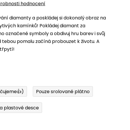
robnosti hodnocení
ní diamanty a poskládej si dokonalý obraz na
ytivých kamínků! Pokládej diamant za
 označené symboly a obdivuj hru barev i svůj
d tebou pomalu začíná probouzet k životu. A
třpytí!
učujeme👍)
Pouze srolované plátno
a plastové desce