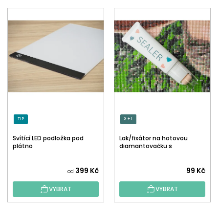
TIP
3 + 1
Svítící LED podložka pod
Lak/fixátor na hotovou
plátno
diamantovačku s
aplikátorem
Průměrné
399 Kč
99 Kč
od
hodnocení
VYBRAT
VYBRAT
produktu
je
5,0
Z