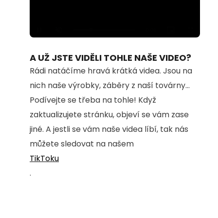
Loaded
:
Unmute
100.00%
A UŽ JSTE VIDĚLI TOHLE NAŠE VIDEO?
Rádi natáčíme hravá krátká videa. Jsou na
nich naše výrobky, záběry z naší továrny...
Podívejte se třeba na tohle! Když
zaktualizujete stránku, objeví se vám zase
jiné. A jestli se vám naše videa líbí, tak nás
můžete sledovat na našem
TikToku
.