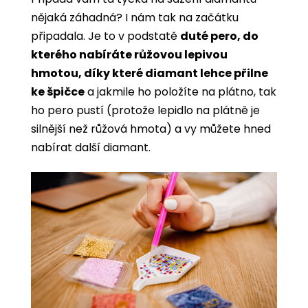
nějaká záhadná? I nám tak na začátku
připadala. Je to v podstatě
duté pero, do
kterého nabíráte růžovou lepivou
hmotou, díky které diamant lehce přilne
ke špičce
a jakmile ho položíte na plátno, tak
ho pero pustí (protože lepidlo na plátně je
silnější než růžová hmota) a vy můžete hned
nabírat další diamant.