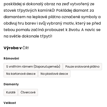
poskládej si dokonalý obraz na zeď vytvořený ze
0,0
stovek třpytivých kamínků! Pokládej diamant za
z
diamantem na lepkavé plátno označené symboly a
5
obdivuj hru barev i svůj vybraný motiv, který se před
hvězdiček.
tebou pomalu začíná probouzet k životu. A navíc se
na světle dokonale třpytí!
Výroba v
ČR!
Rámování
S vnitřním rámem (Doporučujeme👍)
Pouze srolované plátno
Na kartonové desce
Na plastové desce
Diamanty
Kulaté
Čtvercové
Velikost