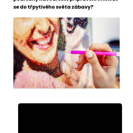
se do třpytivého světa zábavy?