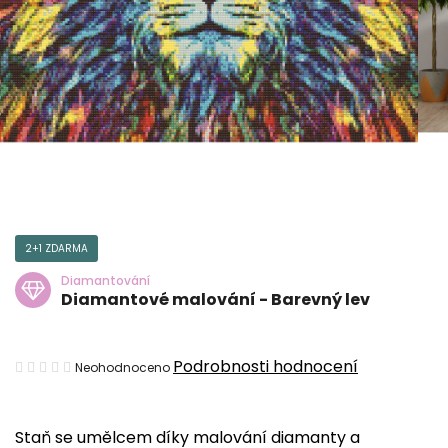
2+1 ZDARMA
Diamantování
Diamantové malování - Barevný lev
Průměrné
Podrobnosti hodnocení
Neohodnoceno
hodnocení
produktu
Staň se umělcem díky malování diamanty a
je