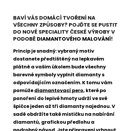
BAVÍ VÁS DOMÁCÍ TVOŘENÍ NA
VŠECHNY ZPŮSOBY? POJĎTE SE PUSTIT
DO NOVÉ SPECIALITY ČESKÉ VÝROBY V
PODOBĚ
DIAMANTOVÉHO MALOVÁNÍ
!
Princip je snadný: vybraný motiv
dostanete předtištěný na lepkavém
plátně a vašim úkolem bude všechny
barevné symboly vyplnit diamanty s
odpovídajícím označením. K tomu vám
pomůže
diamantovací pero
, které po
ponoření do lepivé hmoty udrží ve své
špičce jeden až tři diamanty najednou. V
sadě obdržíte také mističku na nabírání
diamantů, grafickou předlohu a
podrobný návod. Jste připraveni vrhnout