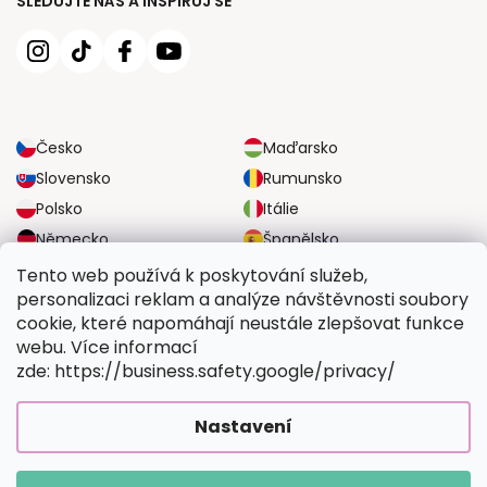
SLEDUJTE NÁS A INSPIRUJ SE
Česko
Maďarsko
Slovensko
Rumunsko
Polsko
Itálie
Německo
Španělsko
Velká Británie
Rakousko
Tento web používá k poskytování služeb,
personalizaci reklam a analýze návštěvnosti soubory
cookie, které napomáhají neustále zlepšovat funkce
SPOLEHLIVÉ MOŽNOSTI DOPRAVY
webu. Více informací
zde: https://business.safety.google/privacy/
BEZPEČNÉ MOŽNOSTI PLATBY
Nastavení