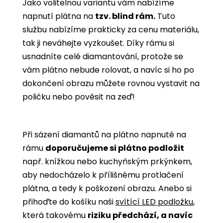
Jako volitelnou variantu vám nabízíme
napnutí plátna na
tzv. blind rám.
Tuto
službu nabízíme prakticky za cenu materiálu,
tak ji neváhejte vyzkoušet. Díky rámu si
usnadníte celé diamantování, protože se
vám plátno nebude rolovat, a navíc si ho po
dokončení obrazu můžete rovnou vystavit na
poličku nebo pověsit na zeď!
Při sázení diamantů na plátno napnuté na
rámu
doporučujeme si plátno podložit
např. knížkou nebo kuchyňským prkýnkem,
aby nedocházelo k přílišnému protlačení
plátna, a tedy k poškození obrazu. Anebo si
přihoďte do košíku naši
svítící LED podložku
,
která takovému
riziku předchází, a navíc