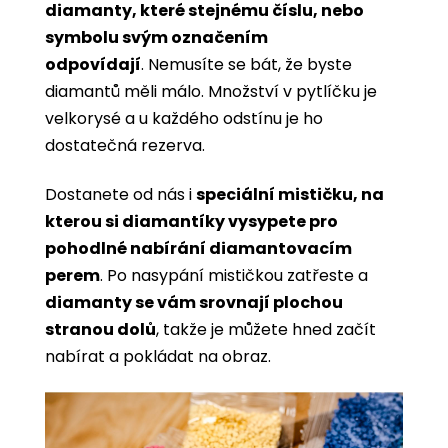
diamanty, které stejnému číslu, nebo
symbolu svým označením
odpovídají
. Nemusíte se bát, že byste
diamantů měli málo. Množství v pytlíčku je
velkorysé a u každého odstínu je ho
dostatečná rezerva.
Dostanete od nás i
speciální mističku, na
kterou si diamantíky vysypete pro
pohodlné nabírání diamantovacím
perem
. Po nasypání mističkou zatřeste a
diamanty se vám srovnají plochou
stranou dolů
, takže je můžete hned začít
nabírat a pokládat na obraz.