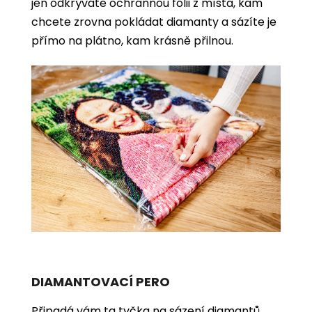
jen odkrýváte ochrannou fólii z místa, kam
chcete zrovna pokládat diamanty a sázíte je
přímo na plátno, kam krásně přilnou.
DIAMANTOVACÍ PERO
Připadá vám ta tyčka na sázení diamantů