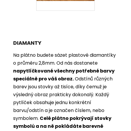
DIAMANTY
Na plátno budete sázet plastové diamantíky
o průměru 2,8mm. Od nás dostanete
napytlíčkované všechny potřebné barvy
speciálně pro váš obraz.
Odstínů různých
barev jsou stovky až tisíce, díky čemuž je
výsledný obraz prakticky dokonalý.
Každý
pytlíček obsahuje jednu konkrétní
barvu/odstín a je označen číslem, nebo
symbolem.
Celé plátno pokrývají stovky
symbolů a na ně pokládáte barevné