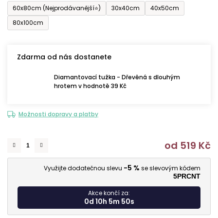
60x80cm (Nejprodávanější⭐)
30x40cm
40x50cm
80x100cm
Zdarma od nás dostanete
Diamantovací tužka - Dřevěná s dlouhým
hrotem v hodnotě 39 Kč
Možnosti dopravy a platby
od
519 Kč
M
-5 %
Využijte dodatečnou slevu
se slevovým kódem
5PRCNT
Akce končí za:
0d 10h 5m 49s