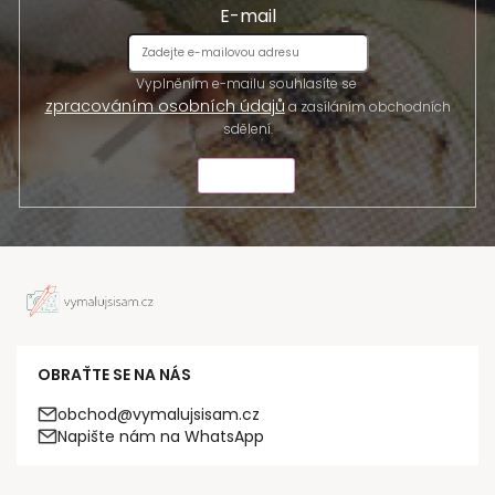
E-mail
Vyplněním e-mailu souhlasíte se
zpracováním osobních údajů
a zasíláním obchodních
sdělení.
ODESLAT
OBRAŤTE SE NA NÁS
obchod@vymalujsisam.cz
Napište nám na WhatsApp