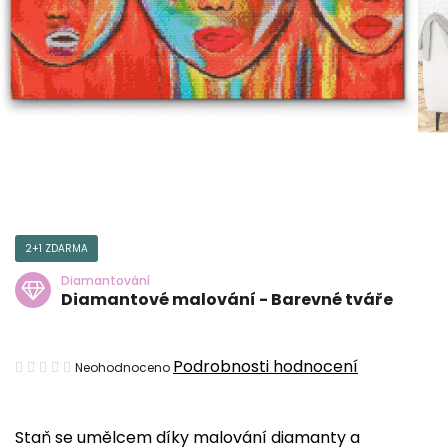
2+1 ZDARMA
Diamantování
Diamantové malování - Barevné tváře
Průměrné
Podrobnosti hodnocení
Neohodnoceno
hodnocení
produktu
Staň se umělcem díky malování diamanty a
je