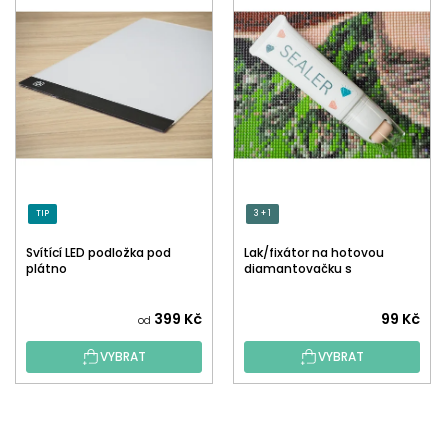
TIP
3 + 1
Svítící LED podložka pod
Lak/fixátor na hotovou
plátno
diamantovačku s
aplikátorem
Průměrné
399 Kč
99 Kč
od
hodnocení
VYBRAT
VYBRAT
produktu
je
5,0
Z
z
Á