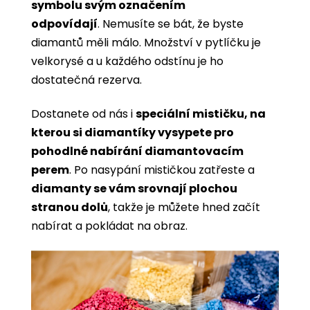
symbolu svým označením
odpovídají
. Nemusíte se bát, že byste
diamantů měli málo. Množství v pytlíčku je
velkorysé a u každého odstínu je ho
dostatečná rezerva.
Dostanete od nás i
speciální mističku, na
kterou si diamantíky vysypete pro
pohodlné nabírání diamantovacím
perem
. Po nasypání mističkou zatřeste a
diamanty se vám srovnají plochou
stranou dolů
, takže je můžete hned začít
nabírat a pokládat na obraz.