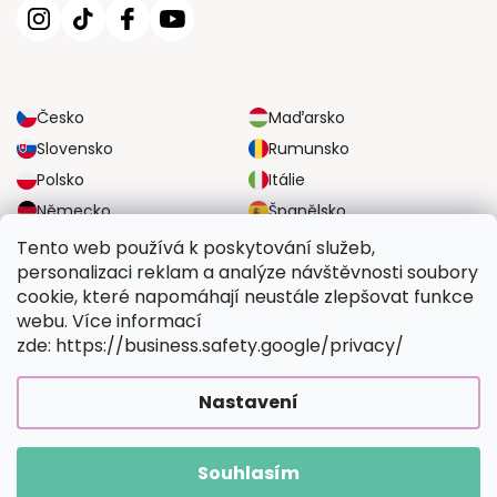
Česko
Maďarsko
Slovensko
Rumunsko
Polsko
Itálie
Německo
Španělsko
Velká Británie
Rakousko
Tento web používá k poskytování služeb,
personalizaci reklam a analýze návštěvnosti soubory
cookie, které napomáhají neustále zlepšovat funkce
SPOLEHLIVÉ MOŽNOSTI DOPRAVY
webu. Více informací
zde: https://business.safety.google/privacy/
BEZPEČNÉ MOŽNOSTI PLATBY
Nastavení
Souhlasím
Copyright 2026
Vymalujsisam.cz
. Všechna práva vyhrazena.