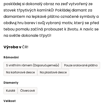
poskládej si dokonalý obraz na zeď vytvořený ze
0,0
stovek třpytivých kamínků! Pokládej diamant za
z
diamantem na lepkavé plátno označené symboly a
5
obdivuj hru barev i svůj vybraný motiv, který se před
hvězdiček.
tebou pomalu začíná probouzet k životu. A navíc se
na světle dokonale třpytí!
Výroba v
ČR!
Rámování
S vnitřním rámem (Doporučujeme👍)
Pouze srolované plátno
Na kartonové desce
Na plastové desce
Diamanty
Kulaté
Čtvercové
Velikost