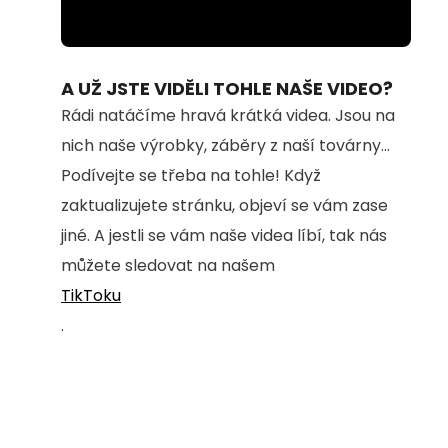
Loaded
:
Unmute
92.41%
A UŽ JSTE VIDĚLI TOHLE NAŠE VIDEO?
Rádi natáčíme hravá krátká videa. Jsou na
nich naše výrobky, záběry z naší továrny...
Podívejte se třeba na tohle! Když
zaktualizujete stránku, objeví se vám zase
jiné. A jestli se vám naše videa líbí, tak nás
můžete sledovat na našem
TikToku
.