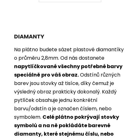
DIAMANTY
Na plátno budete sázet plastové diamantíky
o průměru 2,8mm. Od nás dostanete
napytlíčkované všechny potřebné barvy
speciálně pro váš obraz.
Odstínů různých
barev jsou stovky až tisíce, díky čemuž je
výsledný obraz prakticky dokonalý.
Každý
pytlíček obsahuje jednu konkrétní
barvu/odstín a je označen číslem, nebo
symbolem.
Celé plátno pokrývají stovky
symbolů a na ně pokládáte barevné
diamanty, které stejnému číslu, nebo