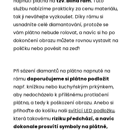
napnutí plátna na
tzv. blind rám.
Tuto
službu nabízíme prakticky za cenu materiálu,
tak ji neváhejte vyzkoušet. Díky rámu si
usnadníte celé diamantování, protože se
vám plátno nebude rolovat, a navíc si ho po
dokončení obrazu můžete rovnou vystavit na
poličku nebo pověsit na zeď!
Při sázení diamantů na plátno napnuté na
rámu
doporučujeme si plátno podložit
např. knížkou nebo kuchyňským prkýnkem,
aby nedocházelo k přílišnému protlačení
plátna, a tedy k poškození obrazu. Anebo si
přihoďte do košíku naši
svítící LED podložku
,
která takovému
riziku předchází, a navíc
dokonale prosvítí symboly na plátně,