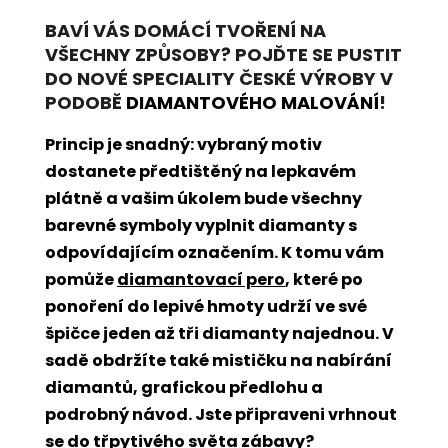
BAVÍ VÁS DOMÁCÍ TVOŘENÍ NA
VŠECHNY ZPŮSOBY? POJĎTE SE PUSTIT
DO NOVÉ SPECIALITY ČESKÉ VÝROBY V
PODOBĚ
DIAMANTOVÉHO MALOVÁNÍ
!
Princip je snadný: vybraný motiv
dostanete předtištěný na lepkavém
plátně a vašim úkolem bude všechny
barevné symboly vyplnit diamanty s
odpovídajícím označením. K tomu vám
pomůže
diamantovací pero
, které po
ponoření do lepivé hmoty udrží ve své
špičce jeden až tři diamanty najednou. V
sadě obdržíte také mističku na nabírání
diamantů, grafickou předlohu a
podrobný návod. Jste připraveni vrhnout
se do třpytivého světa zábavy?