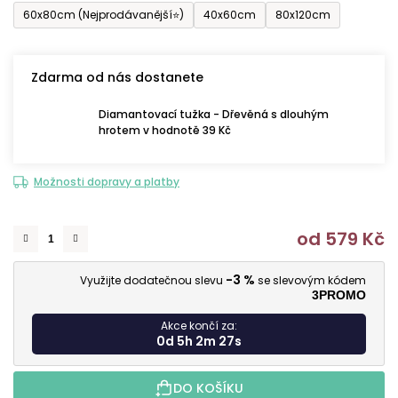
60x80cm (Nejprodávanější⭐)
40x60cm
80x120cm
Zdarma od nás dostanete
Diamantovací tužka - Dřevěná s dlouhým
hrotem v hodnotě 39 Kč
Možnosti dopravy a platby
od
579 Kč
M
-3 %
Využijte dodatečnou slevu
se slevovým kódem
3PROMO
Akce končí za:
0d 5h 2m 25s
DO KOŠÍKU