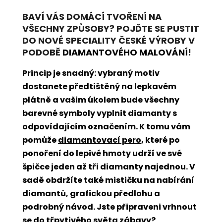
BAVÍ VÁS DOMÁCÍ TVOŘENÍ NA
VŠECHNY ZPŮSOBY? POJĎTE SE PUSTIT
DO NOVÉ SPECIALITY ČESKÉ VÝROBY V
PODOBĚ
DIAMANTOVÉHO MALOVÁNÍ
!
Princip je snadný: vybraný motiv
dostanete předtištěný na lepkavém
plátně a vašim úkolem bude všechny
barevné symboly vyplnit diamanty s
odpovídajícím označením. K tomu vám
pomůže
diamantovací pero
, které po
ponoření do lepivé hmoty udrží ve své
špičce jeden až tři diamanty najednou. V
sadě obdržíte také mističku na nabírání
diamantů, grafickou předlohu a
podrobný návod. Jste připraveni vrhnout
se do třpytivého světa zábavy?