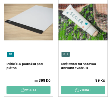
TIP
3 + 1
Svítící LED podložka pod
Lak/fixátor na hotovou
plátno
diamantovačku s
aplikátorem
Průměrné
399 Kč
99 Kč
od
hodnocení
VYBRAT
VYBRAT
produktu
je
5,0
Z
z
Á