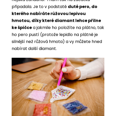
připadala. Je to v podstatě
duté pero, do
kterého nabíráte růžovou lepivou
hmotou, díky které diamant lehce přilne
ke špičce
a jakmile ho položíte na plátno, tak
ho pero pustí (protože lepidlo na plátně je
silnější než růžová hmota) a vy můžete hned
nabírat další diamant.