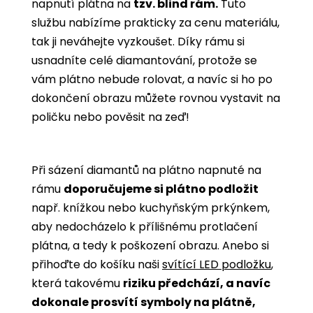
napnutí plátna na
tzv. blind rám.
Tuto
službu nabízíme prakticky za cenu materiálu,
tak ji neváhejte vyzkoušet. Díky rámu si
usnadníte celé diamantování, protože se
vám plátno nebude rolovat, a navíc si ho po
dokončení obrazu můžete rovnou vystavit na
poličku nebo pověsit na zeď!
Při sázení diamantů na plátno napnuté na
rámu
doporučujeme si plátno podložit
např. knížkou nebo kuchyňským prkýnkem,
aby nedocházelo k přílišnému protlačení
plátna, a tedy k poškození obrazu. Anebo si
přihoďte do košíku naši
svítící LED podložku
,
která takovému
riziku předchází, a navíc
dokonale prosvítí symboly na plátně,