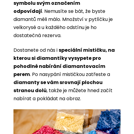
symbolu svým označením
odpovídají
. Nemusíte se bát, že byste
diamantů měli málo. Množství v pytlíčku je
velkorysé a u každého odstínu je ho
dostatečná rezerva.
Dostanete od nás i
speciální mističku, na
kterou si diamantíky vysypete pro
pohodlné nabírání diamantovacím
perem
. Po nasypání mističkou zatřeste a
diamanty se vám srovnají plochou
stranou dolů
, takže je můžete hned začít
nabírat a pokládat na obraz.