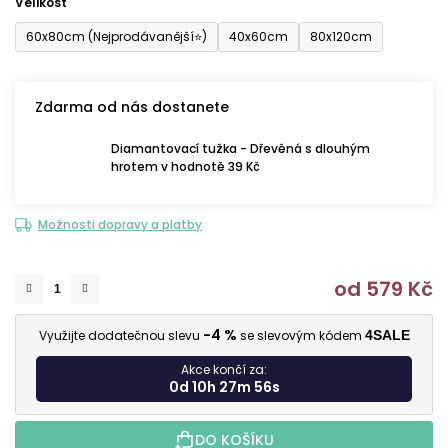
Velikost
60x80cm (Nejprodávanější⭐)
40x60cm
80x120cm
Zdarma od nás dostanete
Diamantovací tužka - Dřevěná s dlouhým
hrotem v hodnotě 39 Kč
Možnosti dopravy a platby
od
579 Kč
M
-4 %
Využijte dodatečnou slevu
se slevovým kódem
4SALE
Akce končí za:
0d 10h 27m 55s
DO KOŠÍKU