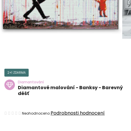
2+1 ZDARMA
Diamantování
Diamantové malování - Banksy - Barevný
déšť
Průměrné
Podrobnosti hodnocení
Neohodnoceno
hodnocení
produktu