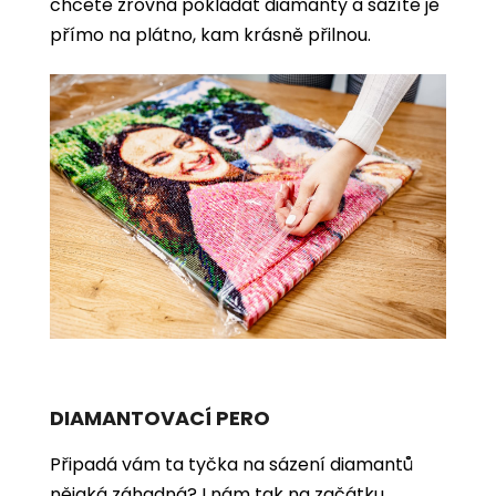
chcete zrovna pokládat diamanty a sázíte je
přímo na plátno, kam krásně přilnou.
DIAMANTOVACÍ PERO
Připadá vám ta tyčka na sázení diamantů
nějaká záhadná? I nám tak na začátku