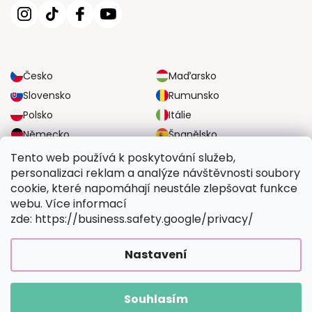
Česko
Maďarsko
Slovensko
Rumunsko
Polsko
Itálie
Německo
Španělsko
Velká Británie
Rakousko
Tento web používá k poskytování služeb,
personalizaci reklam a analýze návštěvnosti soubory
cookie, které napomáhají neustále zlepšovat funkce
SPOLEHLIVÉ MOŽNOSTI DOPRAVY
webu. Více informací
zde: https://business.safety.google/privacy/
BEZPEČNÉ MOŽNOSTI PLATBY
Nastavení
Souhlasím
Copyright 2026
Vymalujsisam.cz
. Všechna práva vyhrazena.