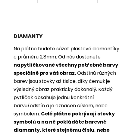
DIAMANTY
Na plátno budete sázet plastové diamantíky
o průměru 2,8mm. Od nás dostanete
napytlíčkované všechny potřebné barvy
speciálně pro váš obraz.
Odstínů různých
barev jsou stovky až tisíce, díky čemuž je
výsledný obraz prakticky dokonalý.
Každý
pytlíček obsahuje jednu konkrétní
barvu/odstín a je označen číslem, nebo
symbolem.
Celé plátno pokrývají stovky
symbolů a na ně pokládáte barevné
diamanty, které stejnému číslu, nebo