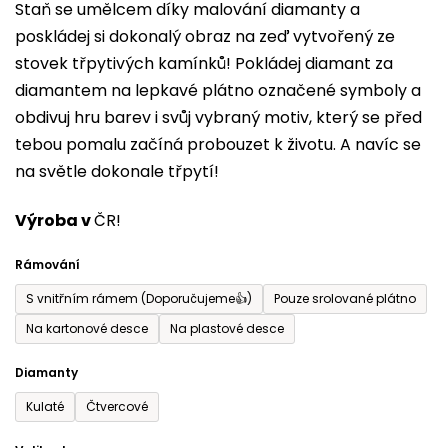
Staň se umělcem díky malování diamanty a
je
poskládej si dokonalý obraz na zeď vytvořený ze
0,0
stovek třpytivých kamínků! Pokládej diamant za
z
diamantem na lepkavé plátno označené symboly a
5
obdivuj hru barev i svůj vybraný motiv, který se před
hvězdiček.
tebou pomalu začíná probouzet k životu. A navíc se
na světle dokonale třpytí!
Výroba v
ČR!
Rámování
S vnitřním rámem (Doporučujeme👍)
Pouze srolované plátno
Na kartonové desce
Na plastové desce
Diamanty
Kulaté
Čtvercové