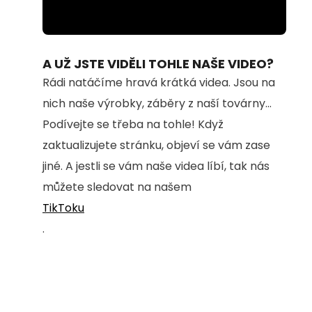
Loaded
:
Unmute
100.00%
A UŽ JSTE VIDĚLI TOHLE NAŠE VIDEO?
Rádi natáčíme hravá krátká videa. Jsou na
nich naše výrobky, záběry z naší továrny...
Podívejte se třeba na tohle! Když
zaktualizujete stránku, objeví se vám zase
jiné. A jestli se vám naše videa líbí, tak nás
můžete sledovat na našem
TikToku
.