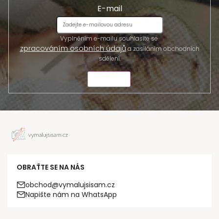
E-mail
Vyplněním e-mailu souhlasíte se
zpracováním osobních údajů
a zasíláním obchodních
sdělení.
ODESLAT
OBRAŤTE SE NA NÁS
obchod@vymalujsisam.cz
Napište nám na WhatsApp