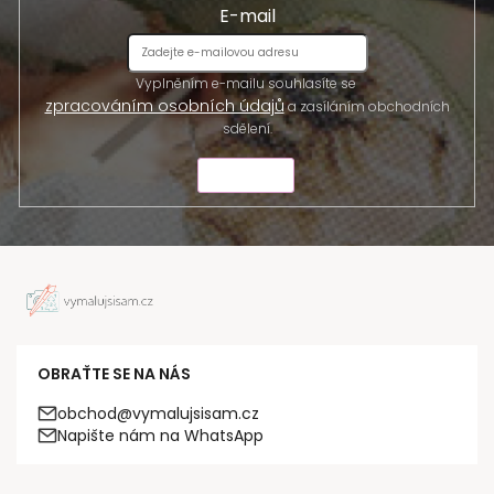
E-mail
Vyplněním e-mailu souhlasíte se
zpracováním osobních údajů
a zasíláním obchodních
sdělení.
ODESLAT
OBRAŤTE SE NA NÁS
obchod@vymalujsisam.cz
Napište nám na WhatsApp