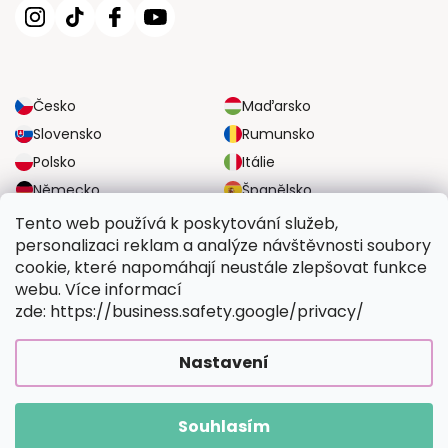
Česko
Maďarsko
Slovensko
Rumunsko
Polsko
Itálie
Německo
Španělsko
Velká Británie
Rakousko
Tento web používá k poskytování služeb,
personalizaci reklam a analýze návštěvnosti soubory
cookie, které napomáhají neustále zlepšovat funkce
SPOLEHLIVÉ MOŽNOSTI DOPRAVY
webu. Více informací
zde: https://business.safety.google/privacy/
BEZPEČNÉ MOŽNOSTI PLATBY
Nastavení
Souhlasím
Copyright 2026
Vymalujsisam.cz
. Všechna práva vyhrazena.