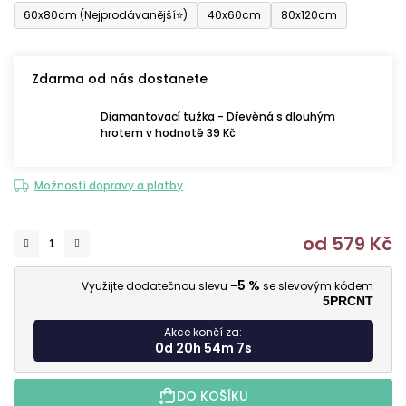
60x80cm (Nejprodávanější⭐)
40x60cm
80x120cm
Zdarma od nás dostanete
Diamantovací tužka - Dřevěná s dlouhým
hrotem v hodnotě 39 Kč
Možnosti dopravy a platby
od
579 Kč
M
-5 %
Využijte dodatečnou slevu
se slevovým kódem
5PRCNT
Akce končí za:
0d 20h 54m 5s
DO KOŠÍKU