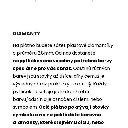
DIAMANTY
Na plátno budete sázet plastové diamantíky
o průměru 2,8mm. Od nás dostanete
napytlíčkované všechny potřebné barvy
speciálně pro váš obraz.
Odstínů různých
barev jsou stovky až tisíce, díky čemuž je
výsledný obraz prakticky dokonalý.
Každý
pytlíček obsahuje jednu konkrétní
barvu/odstín a je označen číslem, nebo
symbolem.
Celé plátno pokrývají stovky
symbolů a na ně pokládáte barevné
diamanty, které stejnému číslu, nebo