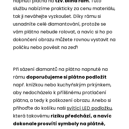
napnutí plátna na
tzv. blind rám.
Tuto
službu nabízíme prakticky za cenu materiálu,
tak ji neváhejte vyzkoušet. Díky rámu si
usnadníte celé diamantování, protože se
vám plátno nebude rolovat, a navíc si ho po
dokončení obrazu můžete rovnou vystavit na
poličku nebo pověsit na zeď!
Při sázení diamantů na plátno napnuté na
rámu
doporučujeme si plátno podložit
např. knížkou nebo kuchyňským prkýnkem,
aby nedocházelo k přílišnému protlačení
plátna, a tedy k poškození obrazu. Anebo si
přihoďte do košíku naši
svítící LED podložku
,
která takovému
riziku předchází, a navíc
dokonale prosvítí symboly na plátně,