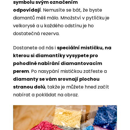
symbolu svým označením
odpovídají
. Nemusíte se bát, že byste
diamantů měli málo. Množství v pytlíčku je
velkorysé a u každého odstínu je ho
dostatečná rezerva.
Dostanete od nás i
speciální mističku, na
kterou si diamantíky vysypete pro
pohodlné nabírání diamantovacím
perem
. Po nasypání mističkou zatřeste a
diamanty se vám srovnají plochou
stranou dolů
, takže je můžete hned začít
nabírat a pokládat na obraz.