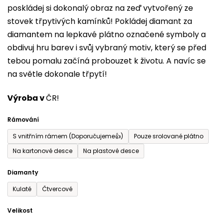
poskládej si dokonalý obraz na zeď vytvořený ze
0,0
stovek třpytivých kamínků! Pokládej diamant za
z
diamantem na lepkavé plátno označené symboly a
5
obdivuj hru barev i svůj vybraný motiv, který se před
hvězdiček.
tebou pomalu začíná probouzet k životu. A navíc se
na světle dokonale třpytí!
Výroba v
ČR!
Rámování
S vnitřním rámem (Doporučujeme👍)
Pouze srolované plátno
Na kartonové desce
Na plastové desce
Diamanty
Kulaté
Čtvercové
Velikost