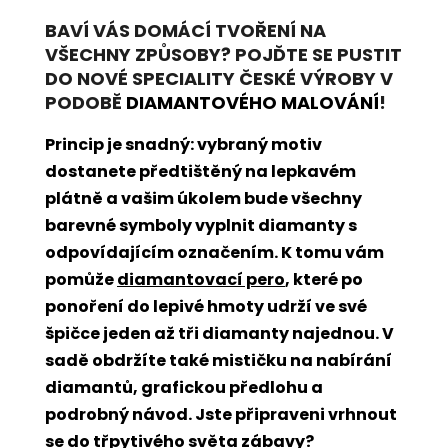
BAVÍ VÁS DOMÁCÍ TVOŘENÍ NA
VŠECHNY ZPŮSOBY? POJĎTE SE PUSTIT
DO NOVÉ SPECIALITY ČESKÉ VÝROBY V
PODOBĚ
DIAMANTOVÉHO MALOVÁNÍ
!
Princip je snadný: vybraný motiv
dostanete předtištěný na lepkavém
plátně a vašim úkolem bude všechny
barevné symboly vyplnit diamanty s
odpovídajícím označením. K tomu vám
pomůže
diamantovací pero
, které po
ponoření do lepivé hmoty udrží ve své
špičce jeden až tři diamanty najednou. V
sadě obdržíte také mističku na nabírání
diamantů, grafickou předlohu a
podrobný návod. Jste připraveni vrhnout
se do třpytivého světa zábavy?