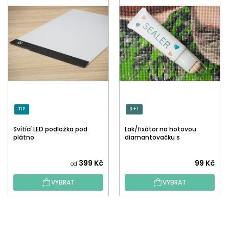
TIP
3 + 1
Svítící LED podložka pod
Lak/fixátor na hotovou
plátno
diamantovačku s
aplikátorem
Průměrné
399 Kč
99 Kč
od
hodnocení
VYBRAT
VYBRAT
produktu
je
5,0
Z
z
Á