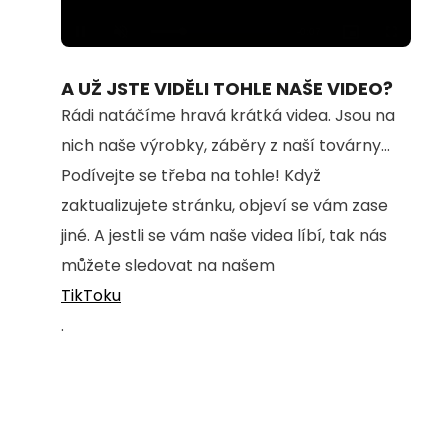
Loaded
:
Unmute
100.00%
A UŽ JSTE VIDĚLI TOHLE NAŠE VIDEO?
Rádi natáčíme hravá krátká videa. Jsou na
nich naše výrobky, záběry z naší továrny...
Podívejte se třeba na tohle! Když
zaktualizujete stránku, objeví se vám zase
jiné. A jestli se vám naše videa líbí, tak nás
můžete sledovat na našem
TikToku
.