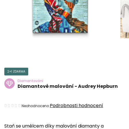
2+1 ZDARMA
Diamantování
Diamantové malování - Audrey Hepburn
Průměrné
Podrobnosti hodnocení
Neohodnoceno
hodnocení
produktu
Staň se umělcem díky malování diamanty a
je