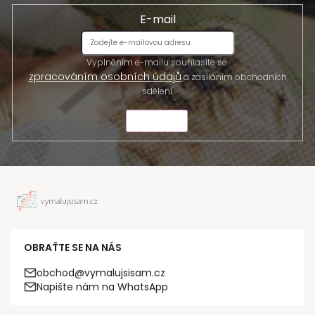
E-mail
Vyplněním e-mailu souhlasíte se
zpracováním osobních údajů
a zasíláním obchodních
sdělení.
ODESLAT
OBRAŤTE SE NA NÁS
obchod@vymalujsisam.cz
Napište nám na WhatsApp