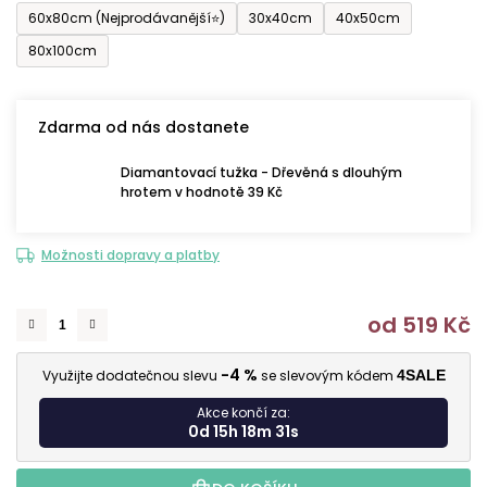
60x80cm (Nejprodávanější⭐)
30x40cm
40x50cm
80x100cm
Zdarma od nás dostanete
Diamantovací tužka - Dřevěná s dlouhým
hrotem v hodnotě 39 Kč
Možnosti dopravy a platby
od
519 Kč
M
-4 %
Využijte dodatečnou slevu
se slevovým kódem
4SALE
Akce končí za:
0d 15h 18m 30s