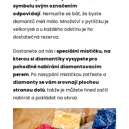
symbolu svým označením
odpovídají
. Nemusíte se bát, že byste
diamantů měli málo. Množství v pytlíčku je
velkorysé a u každého odstínu je ho
dostatečná rezerva.
Dostanete od nás i
speciální mističku, na
kterou si diamantíky vysypete pro
pohodlné nabírání diamantovacím
perem
. Po nasypání mističkou zatřeste a
diamanty se vám srovnají plochou
stranou dolů
, takže je můžete hned začít
nabírat a pokládat na obraz.