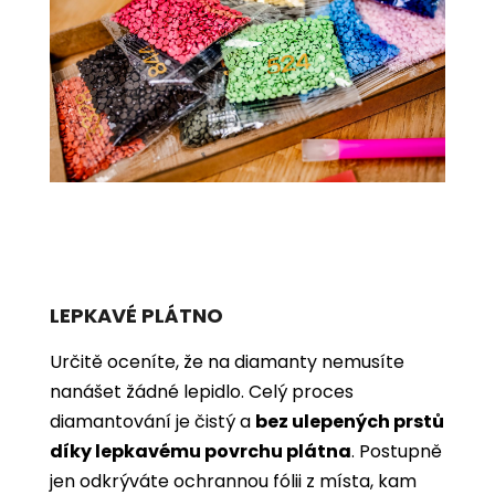
LEPKAVÉ PLÁTNO
Určitě oceníte, že na diamanty nemusíte
nanášet žádné lepidlo. Celý proces
diamantování je čistý a
bez ulepených prstů
díky lepkavému povrchu plátna
. Postupně
jen odkrýváte ochrannou fólii z místa, kam