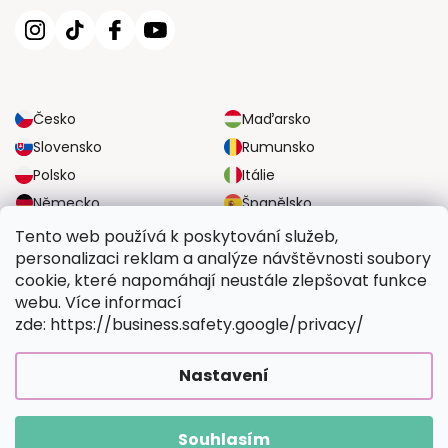
Česko
Maďarsko
Slovensko
Rumunsko
Polsko
Itálie
Německo
Španělsko
Velká Británie
Rakousko
Tento web používá k poskytování služeb,
personalizaci reklam a analýze návštěvnosti soubory
cookie, které napomáhají neustále zlepšovat funkce
SPOLEHLIVÉ MOŽNOSTI DOPRAVY
webu. Více informací
zde: https://business.safety.google/privacy/
BEZPEČNÉ MOŽNOSTI PLATBY
Nastavení
Souhlasím
Copyright 2026
Vymalujsisam.cz
. Všechna práva vyhrazena.