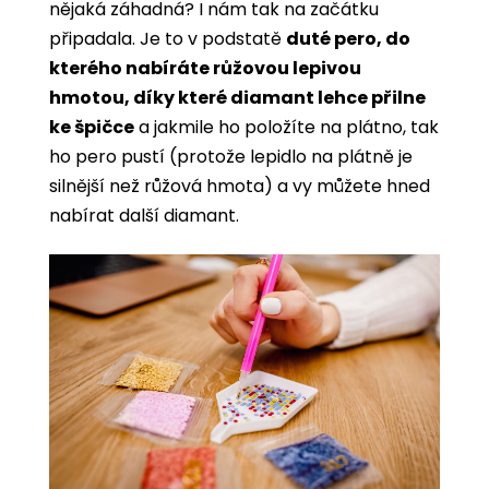
nějaká záhadná? I nám tak na začátku
připadala. Je to v podstatě
duté pero, do
kterého nabíráte růžovou lepivou
hmotou, díky které diamant lehce přilne
ke špičce
a jakmile ho položíte na plátno, tak
ho pero pustí (protože lepidlo na plátně je
silnější než růžová hmota) a vy můžete hned
nabírat další diamant.