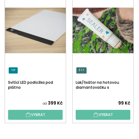
TIP
3 + 1
Svítící LED podložka pod
Lak/fixátor na hotovou
plátno
diamantovačku s
aplikátorem
Průměrné
399 Kč
99 Kč
od
hodnocení
VYBRAT
VYBRAT
produktu
je
5,0
Z
z
Á