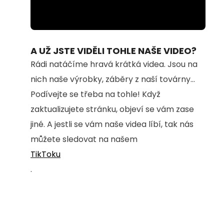
Loaded
:
Unmute
100.00%
A UŽ JSTE VIDĚLI TOHLE NAŠE VIDEO?
Rádi natáčíme hravá krátká videa. Jsou na
nich naše výrobky, záběry z naší továrny...
Podívejte se třeba na tohle! Když
zaktualizujete stránku, objeví se vám zase
jiné. A jestli se vám naše videa líbí, tak nás
můžete sledovat na našem
TikToku
.