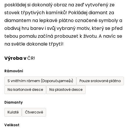
poskládej si dokonalý obraz na zeď vytvořený ze
0,0
stovek třpytivých kamínků! Pokládej diamant za
z
diamantem na lepkavé plátno označené symboly a
5
obdivuj hru barev i svůj vybraný motiv, který se před
hvězdiček.
tebou pomalu začíná probouzet k životu. A navíc se
na světle dokonale třpytí!
Výroba v
ČR!
Rámování
S vnitřním rámem (Doporučujeme👍)
Pouze srolované plátno
Na kartonové desce
Na plastové desce
Diamanty
Kulaté
Čtvercové
Velikost