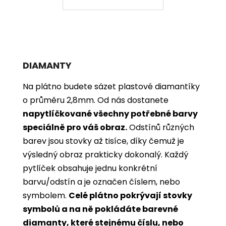
DIAMANTY
Na plátno budete sázet plastové diamantíky
o průměru 2,8mm. Od nás dostanete
napytlíčkované všechny potřebné barvy
speciálně pro váš obraz.
Odstínů různých
barev jsou stovky až tisíce, díky čemuž je
výsledný obraz prakticky dokonalý.
Každý
pytlíček obsahuje jednu konkrétní
barvu/odstín a je označen číslem, nebo
symbolem.
Celé plátno pokrývají stovky
symbolů a na ně pokládáte barevné
diamanty, které stejnému číslu, nebo