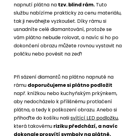
napnutí plátna na
tzv. blind rám.
Tuto
službu nabízíme prakticky za cenu materiálu,
tak ji neváhejte vyzkoušet. Díky rámu si
usnadníte celé diamantování, protože se
vám plátno nebude rolovat, a navíc si ho po
dokončení obrazu můžete rovnou vystavit na
poličku nebo pověsit na zeď!
Při sázení diamantů na plátno napnuté na
rámu
doporučujeme si plátno podložit
např. knížkou nebo kuchyňským prkýnkem,
aby nedocházelo k přílišnému protlačení
plátna, a tedy k poškození obrazu. Anebo si
přihoďte do košíku naši
svítící LED podložku
,
která takovému
riziku předchází, a navíc
dokonale prosvítí symboly na plátně,