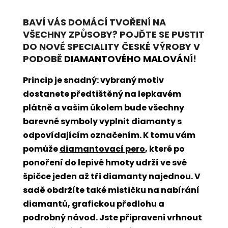
BAVÍ VÁS DOMÁCÍ TVOŘENÍ NA
VŠECHNY ZPŮSOBY? POJĎTE SE PUSTIT
DO NOVÉ SPECIALITY ČESKÉ VÝROBY V
PODOBĚ
DIAMANTOVÉHO MALOVÁNÍ
!
Princip je snadný: vybraný motiv
dostanete předtištěný na lepkavém
plátně a vašim úkolem bude všechny
barevné symboly vyplnit diamanty s
odpovídajícím označením. K tomu vám
pomůže
diamantovací pero
, které po
ponoření do lepivé hmoty udrží ve své
špičce jeden až tři diamanty najednou. V
sadě obdržíte také mističku na nabírání
diamantů, grafickou předlohu a
podrobný návod. Jste připraveni vrhnout