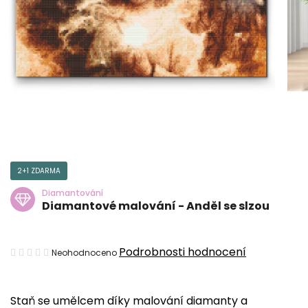
2+1 ZDARMA
Diamantování
Diamantové malování - Anděl se slzou
Průměrné
Podrobnosti hodnocení
Neohodnoceno
hodnocení
produktu
Staň se umělcem díky malování diamanty a
je