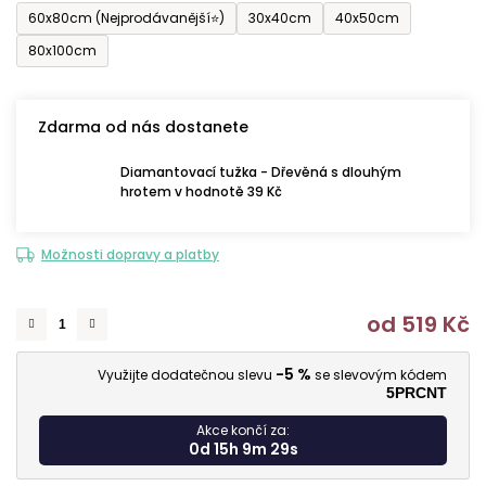
60x80cm (Nejprodávanější⭐)
30x40cm
40x50cm
80x100cm
Zdarma od nás dostanete
Diamantovací tužka - Dřevěná s dlouhým
hrotem v hodnotě 39 Kč
Možnosti dopravy a platby
od
519 Kč
M
-5 %
Využijte dodatečnou slevu
se slevovým kódem
5PRCNT
Akce končí za:
0d 15h 9m 28s