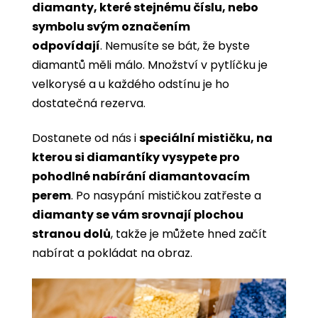
diamanty, které stejnému číslu, nebo
symbolu svým označením
odpovídají
. Nemusíte se bát, že byste
diamantů měli málo. Množství v pytlíčku je
velkorysé a u každého odstínu je ho
dostatečná rezerva.
Dostanete od nás i
speciální mističku, na
kterou si diamantíky vysypete pro
pohodlné nabírání diamantovacím
perem
. Po nasypání mističkou zatřeste a
diamanty se vám srovnají plochou
stranou dolů
, takže je můžete hned začít
nabírat a pokládat na obraz.