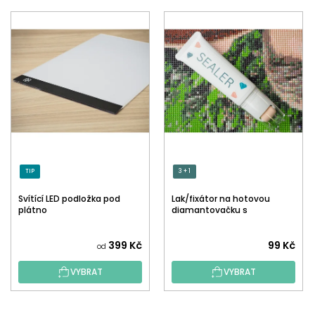
TIP
3 + 1
Svítící LED podložka pod
Lak/fixátor na hotovou
plátno
diamantovačku s
aplikátorem
Průměrné
399 Kč
99 Kč
od
hodnocení
VYBRAT
VYBRAT
produktu
je
5,0
Z