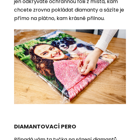
jen odkrýváte ochrannou fólii z místa, kam
chcete zrovna pokládat diamanty a sázíte je
přímo na plátno, kam krásně přilnou.
DIAMANTOVACÍ PERO
Připadá vám ta tyčka na sázení diamantů