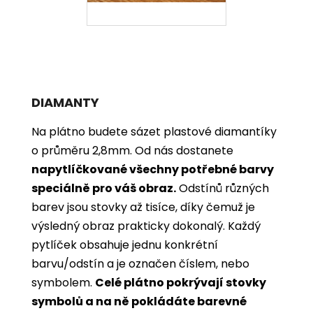
DIAMANTY
Na plátno budete sázet plastové diamantíky
o průměru 2,8mm. Od nás dostanete
napytlíčkované všechny potřebné barvy
speciálně pro váš obraz.
Odstínů různých
barev jsou stovky až tisíce, díky čemuž je
výsledný obraz prakticky dokonalý.
Každý
pytlíček obsahuje jednu konkrétní
barvu/odstín a je označen číslem, nebo
symbolem.
Celé plátno pokrývají stovky
symbolů a na ně pokládáte barevné