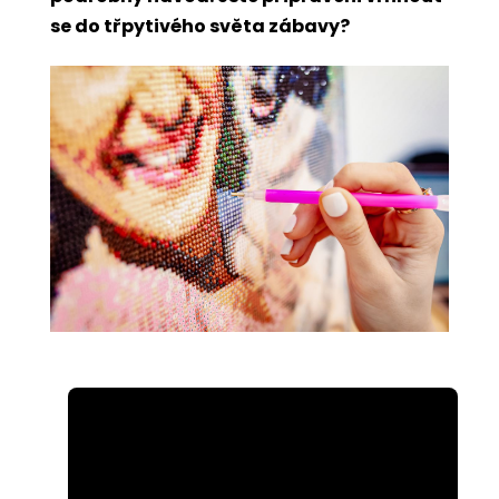
se do třpytivého světa zábavy?