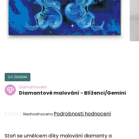
2+1 ZDARMA
Diamantování
Diamantové malování - Blíženci/Gemini
Průměrné
Podrobnosti hodnocení
Neohodnoceno
hodnocení
produktu
Staň se umělcem díky malování diamanty a
je