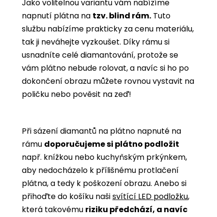
Jako volitelnou variantu vám nabízíme
napnutí plátna na
tzv. blind rám.
Tuto
službu nabízíme prakticky za cenu materiálu,
tak ji neváhejte vyzkoušet. Díky rámu si
usnadníte celé diamantování, protože se
vám plátno nebude rolovat, a navíc si ho po
dokončení obrazu můžete rovnou vystavit na
poličku nebo pověsit na zeď!
Při sázení diamantů na plátno napnuté na
rámu
doporučujeme si plátno podložit
např. knížkou nebo kuchyňským prkýnkem,
aby nedocházelo k přílišnému protlačení
plátna, a tedy k poškození obrazu. Anebo si
přihoďte do košíku naši
svítící LED podložku
,
která takovému
riziku předchází, a navíc