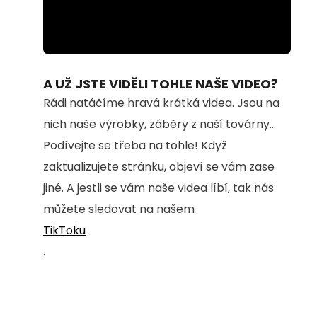
Loaded
:
Unmute
90.34%
A UŽ JSTE VIDĚLI TOHLE NAŠE VIDEO?
Rádi natáčíme hravá krátká videa. Jsou na
nich naše výrobky, záběry z naší továrny...
Podívejte se třeba na tohle! Když
zaktualizujete stránku, objeví se vám zase
jiné. A jestli se vám naše videa líbí, tak nás
můžete sledovat na našem
TikToku
.