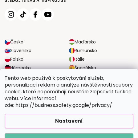
SLEDUJTE NÁS A INSPIRUJ SE
Česko
Maďarsko
Slovensko
Rumunsko
Polsko
Itálie
Německo
Španělsko
Velká Británie
Rakousko
Tento web používá k poskytování služeb,
personalizaci reklam a analýze návštěvnosti soubory
cookie, které napomáhají neustále zlepšovat funkce
SPOLEHLIVÉ MOŽNOSTI DOPRAVY
webu. Více informací
zde: https://business.safety.google/privacy/
BEZPEČNÉ MOŽNOSTI PLATBY
Nastavení