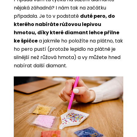
nějaká záhadná? I nám tak na začátku
připadala. Je to v podstatě
duté pero, do
kterého nabíráte růžovou lepivou
hmotou, díky které diamant lehce přilne
ke špičce
a jakmile ho položíte na plátno, tak
ho pero pustí (protože lepidlo na plátně je
silnější než růžová hmota) a vy můžete hned
nabírat další diamant.