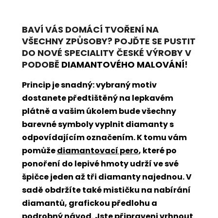
BAVÍ VÁS DOMÁCÍ TVOŘENÍ NA
VŠECHNY ZPŮSOBY? POJĎTE SE PUSTIT
DO NOVÉ SPECIALITY ČESKÉ VÝROBY V
PODOBĚ
DIAMANTOVÉHO MALOVÁNÍ
!
Princip je snadný: vybraný motiv
dostanete předtištěný na lepkavém
plátně a vašim úkolem bude všechny
barevné symboly vyplnit diamanty s
odpovídajícím označením. K tomu vám
pomůže
diamantovací pero
, které po
ponoření do lepivé hmoty udrží ve své
špičce jeden až tři diamanty najednou. V
sadě obdržíte také mističku na nabírání
diamantů, grafickou předlohu a
podrobný návod. Jste připraveni vrhnout