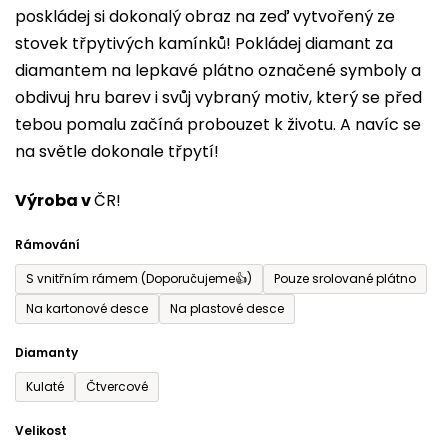
poskládej si dokonalý obraz na zeď vytvořený ze
0,0
stovek třpytivých kamínků! Pokládej diamant za
z
diamantem na lepkavé plátno označené symboly a
5
obdivuj hru barev i svůj vybraný motiv, který se před
hvězdiček.
tebou pomalu začíná probouzet k životu. A navíc se
na světle dokonale třpytí!
Výroba v
ČR!
Rámování
S vnitřním rámem (Doporučujeme👍)
Pouze srolované plátno
Na kartonové desce
Na plastové desce
Diamanty
Kulaté
Čtvercové
Velikost