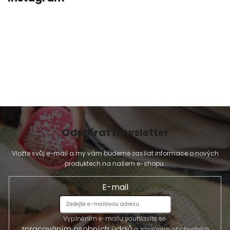
Odebírat newsletter
Vložte svůj e-mail a my vám budeme zasílat informace o nových
produktech na našem e-shopu.
E-mail
Vyplněním e-mailu souhlasíte se
zpracováním osobních údajů
a zasíláním obchodních