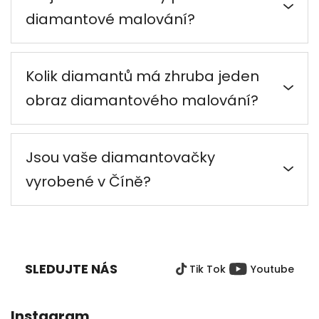
diamantové malování?
Kolik diamantů má zhruba jeden
obraz diamantového malování?
Jsou vaše diamantovačky
vyrobené v Číně?
Z
Á
P
SLEDUJTE NÁS
Tik Tok
Youtube
A
T
Í
Instagram