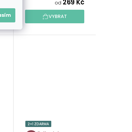
č
269 Kč
od
asím
VYBRAT
2+1 ZDARMA