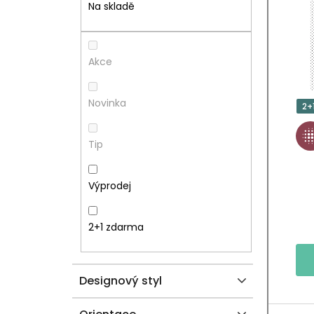
T
I
Na skladě
R
S
A
P
Akce
N
R
Novinka
2+
N
O
Tip
Í
D
P
U
Výprodej
A
K
2+1 zdarma
N
T
E
Ů
Designový styl
L