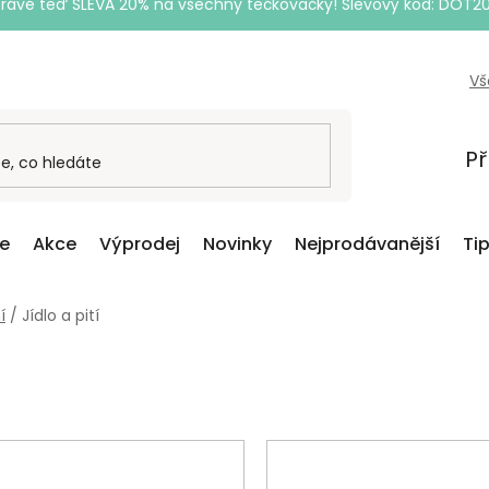
Právě teď SLEVA 20% na všechny tečkovačky! Slevový kód: DOT2
Vš
Př
ce
Akce
Výprodej
Novinky
Nejprodávanější
Ti
í
/
Jídlo a pití