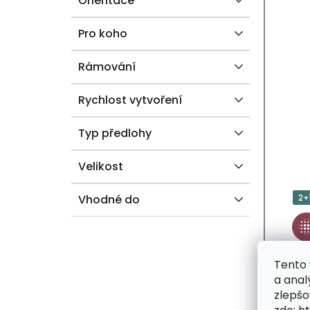
Orientace
Pro koho
Rámování
Rychlost vytvoření
Typ předlohy
Velikost
Vhodné do
2+
Tento 
a anal
zlepšo