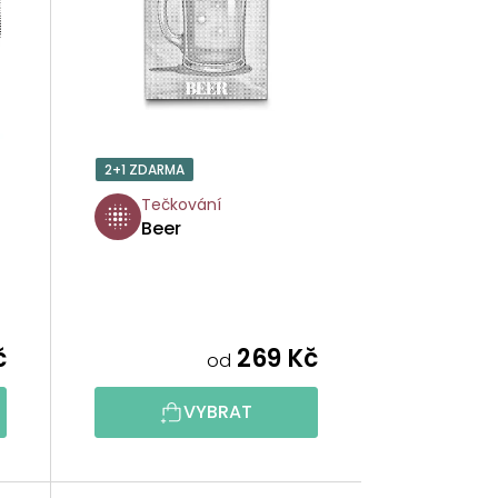
Í
P
R
O
2+1 ZDARMA
D
Tečkování
Beer
U
K
T
č
269 Kč
od
Ů
VYBRAT