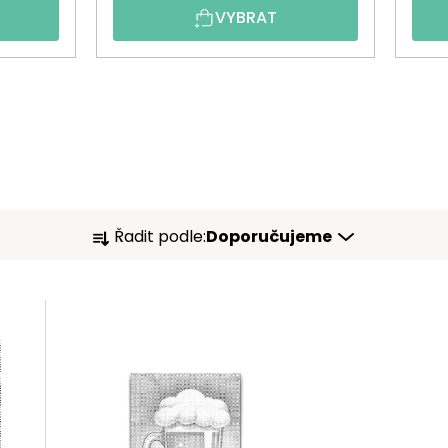
VYBRAT
Ř
Řadit podle:
Doporučujeme
A
Z
E
N