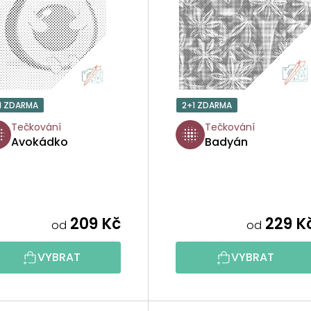
1 ZDARMA
2+1 ZDARMA
Tečkování
Tečkování
Avokádko
Badyán
209 Kč
229 K
od
od
VYBRAT
VYBRAT