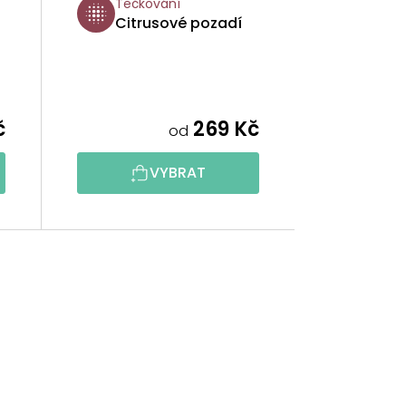
Tečkování
Citrusové pozadí
č
269 Kč
od
VYBRAT