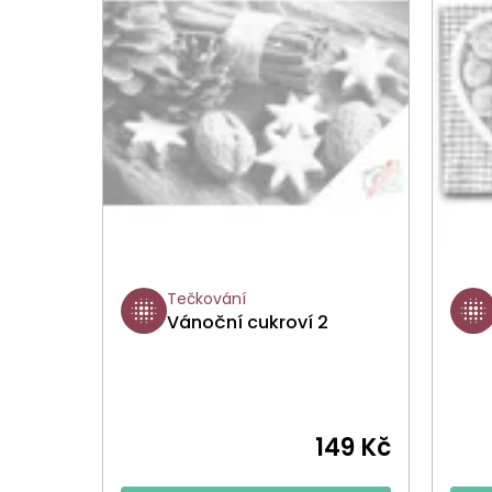
Tečkování
Vánoční cukroví 2
149 Kč