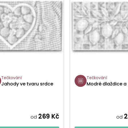
Tečkování
Tečkování
Jahody ve tvaru srdce
Modré dlaždice a 
269 Kč
2
od
od