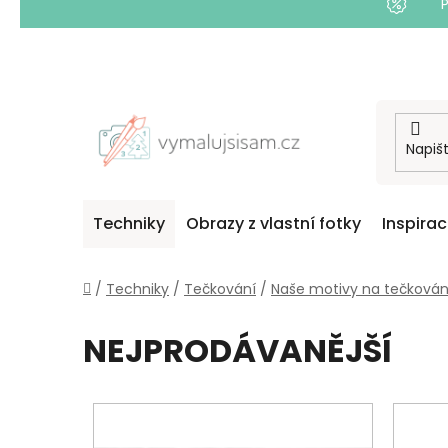
Přejít
na
obsah
Techniky
Obrazy z vlastní fotky
Inspira
Domů
/
Techniky
/
Tečkování
/
Naše motivy na tečkován
NEJPRODÁVANĚJŠÍ