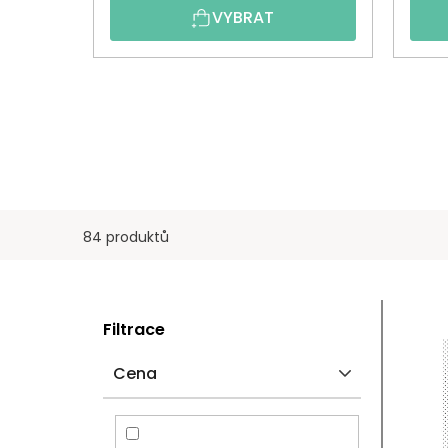
VYBRAT
84 produktů
P
V
Filtrace
O
Ý
Cena
S
P