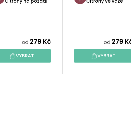
Citrony na pozadí
Citrony ve váze
279 Kč
279 K
od
od
VYBRAT
VYBRAT