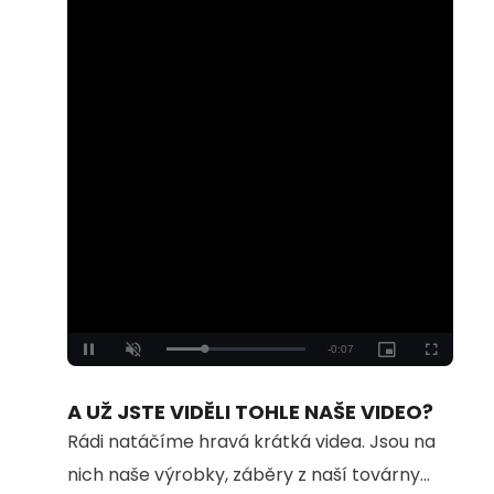
Loaded
:
Unmute
100.00%
A UŽ JSTE VIDĚLI TOHLE NAŠE VIDEO?
Rádi natáčíme hravá krátká videa. Jsou na
nich naše výrobky, záběry z naší továrny...