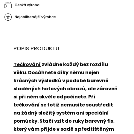
Česká výroba
Nejoblíbenější výrobce
POPIS PRODUKTU
Tečkování
zvládne každý bez rozdílu
věku. Dosáhnete díky němu nejen
krásných výsledků v podobě barevně
sladěných hotových obrazů, ale zároveň
si při něm skvěle odpočinete. Při
tečkování
se totiž nemusíte soustředit
na žádný složitý systém ani speciální
pomůcky. Stačí vzít do ruky barevný fix,
který vám přijde v sadě s předtištěným