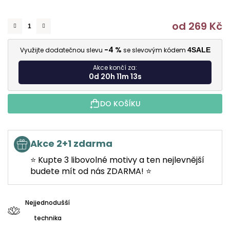
od
269 Kč
M
-4 %
Využijte dodatečnou slevu
se slevovým kódem
4SALE
Akce končí za:
0d 20h 11m 13s
DO KOŠÍKU
Akce 2+1 zdarma
⭐ Kupte 3 libovolné motivy a ten nejlevnější
budete mít od nás ZDARMA! ⭐
Nejjednodušší
technika