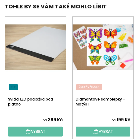
TOHLE BY SE VÁM TAKÉ MOHLO LÍBIT
TIP
ČESKÝ VÝROBEK
Svítící LED podložka pod
Diamantové samolepky -
plátno
Motýli 1
399 Kč
199 Kč
od
od
VYBRAT
VYBRAT