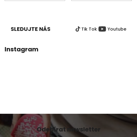
Z
Á
P
SLEDUJTE NÁS
Tik Tok
Youtube
A
T
Í
Instagram
Odebírat newsletter