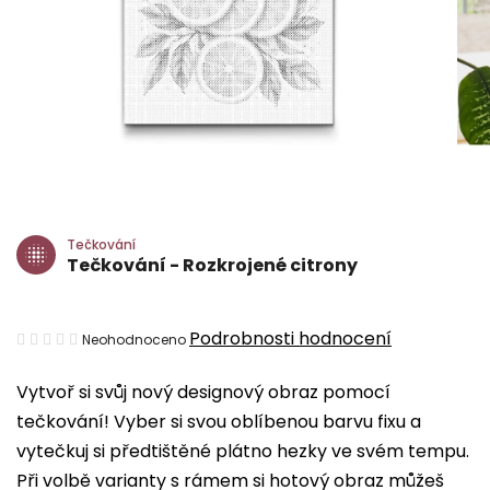
Tečkování
Tečkování - Rozkrojené citrony
Průměrné
Podrobnosti hodnocení
Neohodnoceno
hodnocení
Vytvoř si svůj nový designový obraz pomocí
produktu
tečkování! Vyber si svou oblíbenou barvu fixu a
je
vytečkuj si předtištěné plátno hezky ve svém tempu.
0,0
Při volbě varianty s rámem si hotový obraz můžeš
z