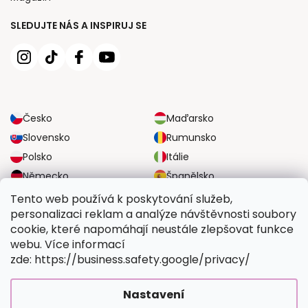
SLEDUJTE NÁS A INSPIRUJ SE
Česko
Maďarsko
Slovensko
Rumunsko
Polsko
Itálie
Německo
Španělsko
Velká Británie
Rakousko
Tento web používá k poskytování služeb,
personalizaci reklam a analýze návštěvnosti soubory
cookie, které napomáhají neustále zlepšovat funkce
SPOLEHLIVÉ MOŽNOSTI DOPRAVY
webu. Více informací
zde: https://business.safety.google/privacy/
BEZPEČNÉ MOŽNOSTI PLATBY
Nastavení