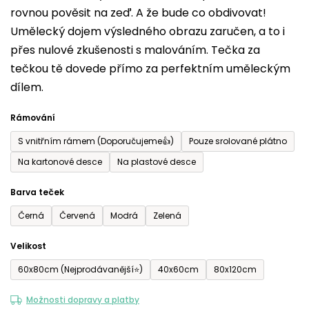
rovnou pověsit na zeď. A že bude co obdivovat!
5
Umělecký dojem výsledného obrazu zaručen, a to i
hvězdiček.
přes nulové zkušenosti s malováním. Tečka za
tečkou tě dovede přímo za perfektním uměleckým
dílem.
Rámování
S vnitřním rámem (Doporučujeme👍)
Pouze srolované plátno
Na kartonové desce
Na plastové desce
Barva teček
Černá
Červená
Modrá
Zelená
Velikost
60x80cm (Nejprodávanější⭐)
40x60cm
80x120cm
Možnosti dopravy a platby