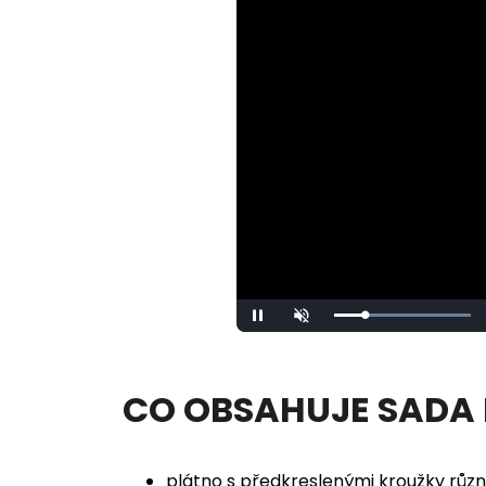
Loaded
:
Pause
Unmute
100.00%
CO OBSAHUJE SADA
plátno s předkreslenými kroužky různ