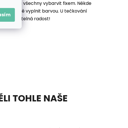
je potřeba všechny vybarvit
fixem. Někde
ek důkladně vyplnit barvou. U tečkování
asím
vás neuvěřitelná radost!
ĚLI TOHLE NAŠE