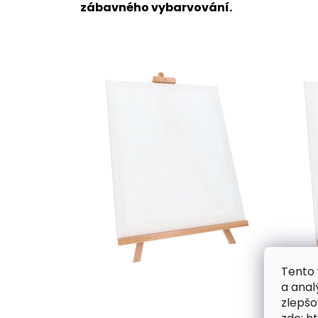
zábavného vybarvování.
Tento 
a anal
zlepšo