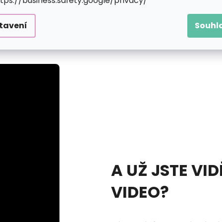
ttps://business.safety.google/privacy/
y až stovky různě velkých předtištěných kroužků, která 
nde bude nutné do plátna trochu víc zatlačit a celý krouž
tavení
Souhl
upovat svůj motiv. Jakmile se ale začne rýsovat, zaplaví 
A UŽ JSTE VID
VIDEO?