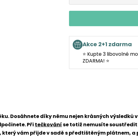
Akce 2+1 zdarma
⭐ Kupte 3 libovolné mo
ZDARMA! ⭐
věku. Dosáhnete díky němu nejen krásných výsledků
dpočinete. Při
tečkování
se totiž nemusíte soustředit
x, který vám přijde v sadě s předtištěným plátnem, a