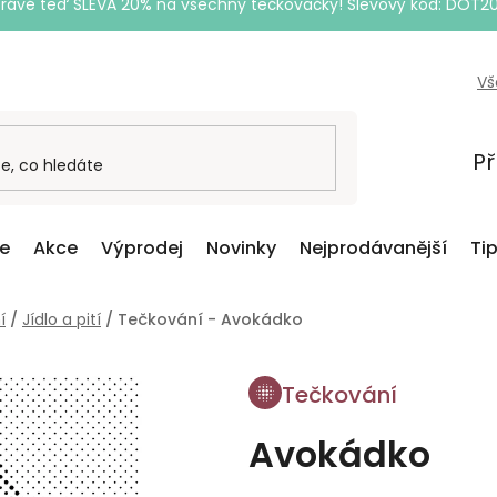
Právě teď SLEVA 20% na všechny tečkovačky! Slevový kód: DOT2
Vš
Př
ce
Akce
Výprodej
Novinky
Nejprodávanější
Ti
í
/
Jídlo a pití
/
Tečkování - Avokádko
Tečkování
Avokádko