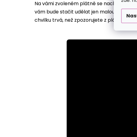
zde: h
Na vámi zvoleném plátně se nachází desítk
vám bude stačit udělat jen malou tečku, ji
Nas
chvilku trvá, než zpozorujete z plátna vyst