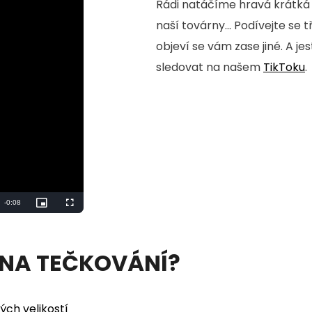
Rádi natáčíme hravá krátká 
naší továrny... Podívejte se 
objeví se vám zase jiné. A je
sledovat na našem
TikToku
.
Remaining
-
0:06
Picture-
Fullscreen
in-
Picture
Time
 NA TEČKOVÁNÍ?
ých velikostí