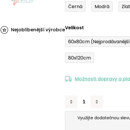
Černá
Modrá
Zla
Velikost
Nejoblíbenější výrobce
60x80cm (Nejprodávanějš
80x120cm
Možnosti dopravy a pl
Využijte dodatečnou slev