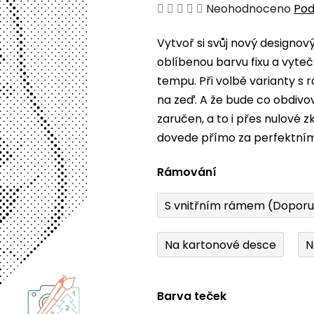
Průměrné
Neohodnoceno
Pod
hodnocení
Vytvoř si svůj nový designo
produktu
oblíbenou barvu fixu a vyteč
je
tempu. Při volbě varianty s
0,0
na zeď. A že bude co obdiv
z
zaručen, a to i přes nulové 
5
dovede přímo za perfektní
hvězdiček.
Rámování
S vnitřním rámem (Dopor
Na kartonové desce
N
Barva teček