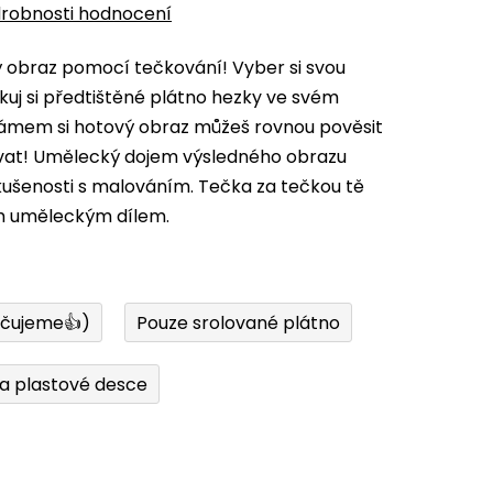
robnosti hodnocení
vý obraz pomocí tečkování! Vyber si svou
kuj si předtištěné plátno hezky ve svém
 rámem si hotový obraz můžeš rovnou pověsit
ovat! Umělecký dojem výsledného obrazu
zkušenosti s malováním. Tečka za tečkou tě
m uměleckým dílem.
učujeme👍)
Pouze srolované plátno
a plastové desce