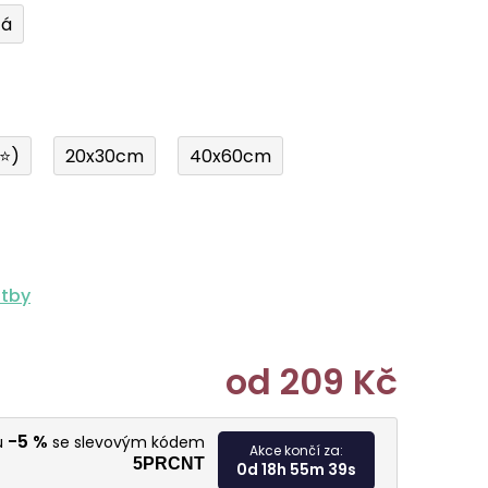
tá
í⭐)
20x30cm
40x60cm
atby
od
209 Kč
Měrná cen
-5 %
u
se slevovým kódem
Akce končí za:
5PRCNT
0d 18h 55m 37s