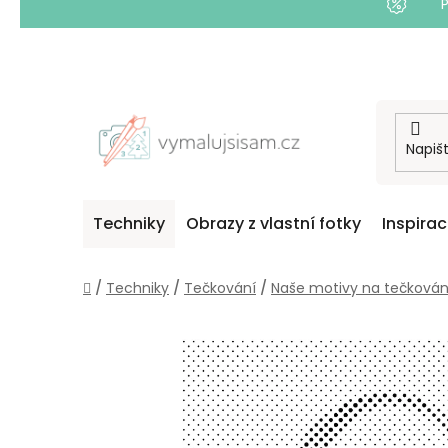
Přejít
na
obsah
Techniky
Obrazy z vlastní fotky
Inspira
Domů
/
Techniky
/
Tečkování
/
Naše motivy na tečkován