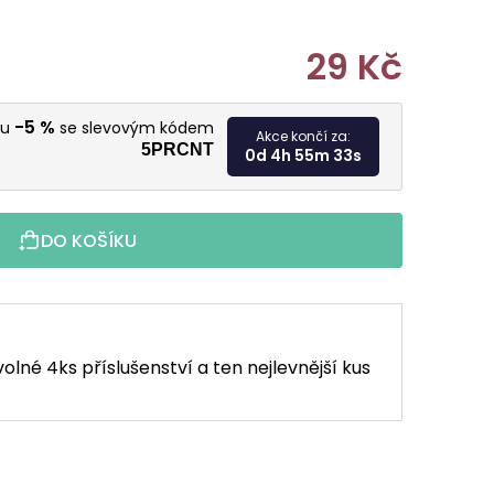
29 Kč
Měrná cen
-5 %
vu
se slevovým kódem
Akce končí za:
5PRCNT
0d 4h 55m 31s
DO KOŠÍKU
volné 4ks příslušenství a ten nejlevnější kus