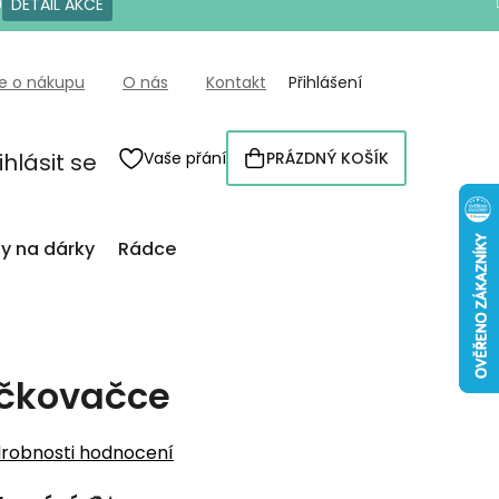
0
DETAIL AKCE
e o nákupu
O nás
Kontakt
Přihlášení
ihlásit se
Vaše přání
PRÁZDNÝ KOŠÍK
NÁKUPNÍ
KOŠÍK
py na dárky
Rádce
tečkovačce
robnosti hodnocení