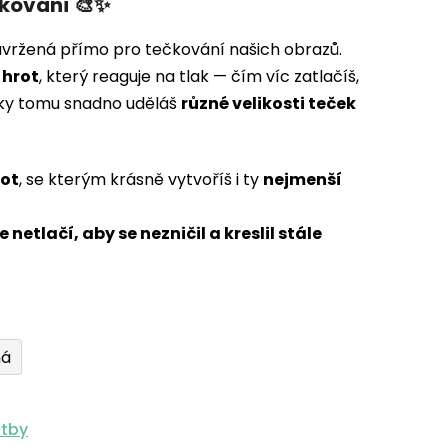
čkování 🎨✨
avržená přímo pro tečkování našich obrazů.
 hrot
, který reaguje na tlak — čím víc zatlačíš,
íky tomu snadno uděláš
různé velikosti teček
rot
, se kterým krásně vytvoříš i ty
nejmenší
 netlačí, aby se nezničil a kreslil stále
ná
atby