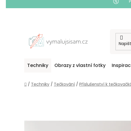
Přejít
na
obsah
Techniky
Obrazy z vlastní fotky
Inspira
Domů
/
Techniky
/
Tečkování
/
Příslušenství k tečkovač