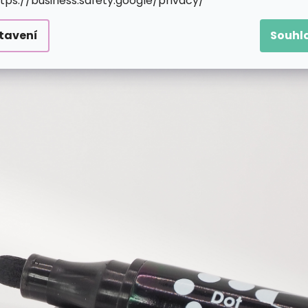
ttps://business.safety.google/privacy/
tavení
Souhl