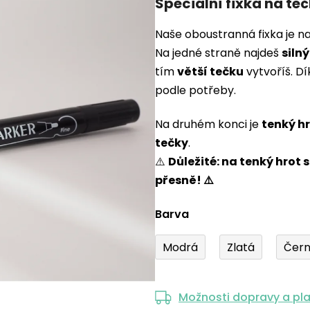
Speciální fixka na te
produktu
je
Naše oboustranná fixka je n
0,0
Na jedné straně najdeš
silný
z
tím
větší tečku
vytvoříš. D
5
podle potřeby.
hvězdiček.
Na druhém konci je
tenký h
tečky
.
⚠️
Důležité: na tenký hrot se
přesně! ⚠️
Barva
Modrá
Zlatá
Čer
Možnosti dopravy a pl