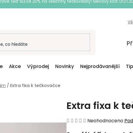
Právě teď SLEVA 20% na všechny tečkovačky! Slevový kód: DOT2
Vš
Př
ce
Akce
Výprodej
Novinky
Nejprodávanější
Ti
kám
/
Extra fixa k tečkovačce
Extra fixa k 
Průměrné
Neohodnoceno
Pod
hodnocení