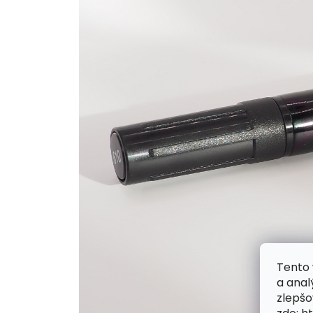
Tento 
a anal
zlepšo