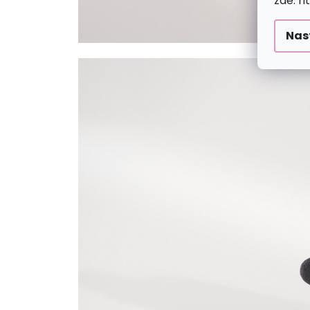
zde: h
Nas