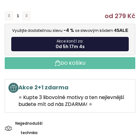
od
279 Kč
M
-4 %
Využijte dodatečnou slevu
se slevovým kódem
4SALE
Akce končí za:
0d 5h 17m 4s
DO KOŠÍKU
Akce 2+1 zdarma
⭐ Kupte 3 libovolné motivy a ten nejlevnější
budete mít od nás ZDARMA! ⭐
Nejjednodušší
technika