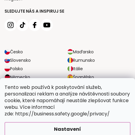
SLEDUJTE NÁS A INSPIRUJ SE
Česko
Maďarsko
Slovensko
Rumunsko
Polsko
Itálie
Německo
Španělsko
Velká Británie
Rakousko
Tento web používá k poskytování služeb,
personalizaci reklam a analýze návštěvnosti soubory
cookie, které napomáhají neustále zlepšovat funkce
SPOLEHLIVÉ MOŽNOSTI DOPRAVY
webu. Více informací
zde: https://business.safety.google/privacy/
BEZPEČNÉ MOŽNOSTI PLATBY
Nastavení