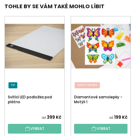
TOHLE BY SE VÁM TAKÉ MOHLO LÍBIT
TIP
ČESKÝ VÝROBEK
Svítící LED podložka pod
Diamantové samolepky -
plátno
Motýli 1
399 Kč
199 Kč
od
od
VYBRAT
VYBRAT