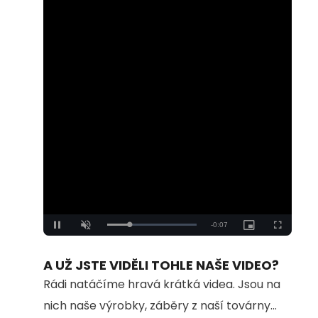
Remaining
-
0:06
Loaded
:
Pause
Unmute
Picture-
Fullscreen
100.00%
in-
Picture
Time
A UŽ JSTE VIDĚLI TOHLE NAŠE VIDEO?
Rádi natáčíme hravá krátká videa. Jsou na
nich naše výrobky, záběry z naší továrny...