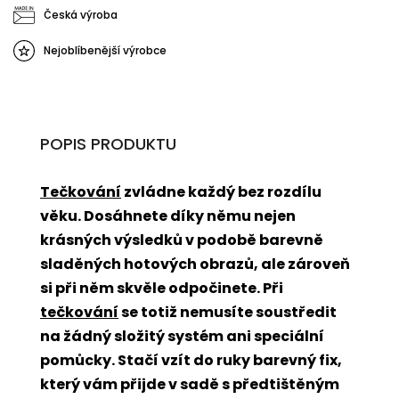
Česká výroba
Nejoblíbenější výrobce
POPIS PRODUKTU
Tečkování
zvládne každý bez rozdílu
věku. Dosáhnete díky němu nejen
krásných výsledků v podobě barevně
sladěných hotových obrazů, ale zároveň
si při něm skvěle odpočinete. Při
tečkování
se totiž nemusíte soustředit
na žádný složitý systém ani speciální
pomůcky. Stačí vzít do ruky barevný fix,
který vám přijde v sadě s předtištěným