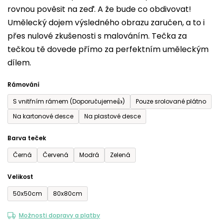
rovnou pověsit na zeď. A že bude co obdivovat!
5
Umělecký dojem výsledného obrazu zaručen, a to i
hvězdiček.
přes nulové zkušenosti s malováním. Tečka za
tečkou tě dovede přímo za perfektním uměleckým
dílem.
Rámování
S vnitřním rámem (Doporučujeme👍)
Pouze srolované plátno
Na kartonové desce
Na plastové desce
Barva teček
Černá
Červená
Modrá
Zelená
Velikost
50x50cm
80x80cm
Možnosti dopravy a platby