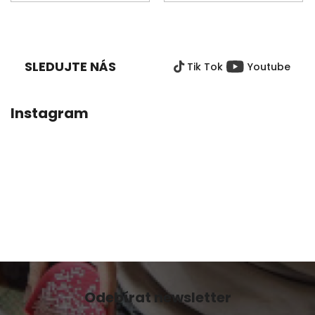
Z
Á
P
SLEDUJTE NÁS
Tik Tok
Youtube
A
T
Í
Instagram
Odebírat newsletter