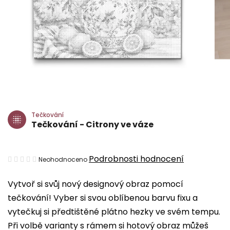
Tečkování
Tečkování - Citrony ve váze
Průměrné
Podrobnosti hodnocení
Neohodnoceno
hodnocení
Vytvoř si svůj nový designový obraz pomocí
produktu
tečkování! Vyber si svou oblíbenou barvu fixu a
je
vytečkuj si předtištěné plátno hezky ve svém tempu.
0,0
Při volbě varianty s rámem si hotový obraz můžeš
z