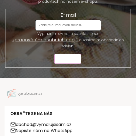
produktech na našem e-shopu.
E-mail
Vyplněním e-mailu souhlasíte se
zpracováním osobních údajů
a zasíláním obchodních
sdělení.
ODESLAT
OBRAŤTE SE NA NÁS
obchod@vymalujsisam.cz
Napište nám na WhatsApp