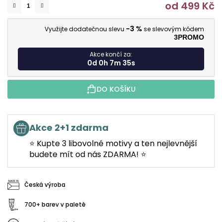
od
499 Kč
M
-3 %
Využijte dodatečnou slevu
se slevovým kódem
3PROMO
Akce končí za:
0d 0h 7m 35s
DO KOŠÍKU
Akce 2+1 zdarma
⭐ Kupte 3 libovolné motivy a ten nejlevnější
budete mít od nás ZDARMA! ⭐
Česká výroba
700+ barev v paletě