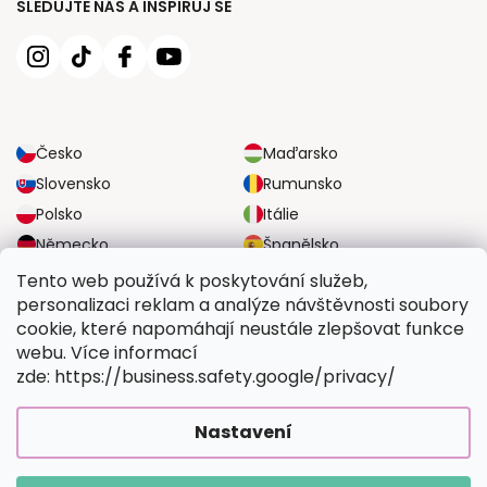
SLEDUJTE NÁS A INSPIRUJ SE
Česko
Maďarsko
Slovensko
Rumunsko
Polsko
Itálie
Německo
Španělsko
Velká Británie
Rakousko
Tento web používá k poskytování služeb,
personalizaci reklam a analýze návštěvnosti soubory
cookie, které napomáhají neustále zlepšovat funkce
SPOLEHLIVÉ MOŽNOSTI DOPRAVY
webu. Více informací
zde: https://business.safety.google/privacy/
BEZPEČNÉ MOŽNOSTI PLATBY
Nastavení