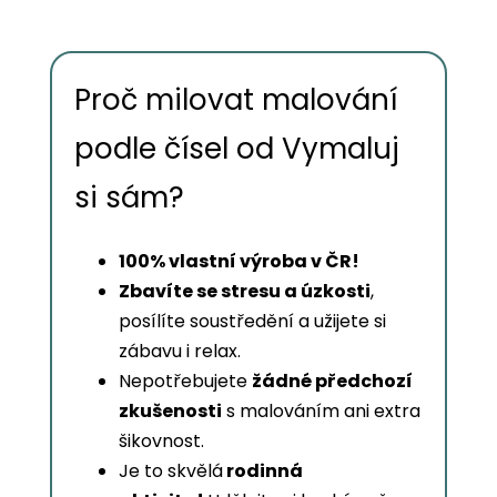
Proč milovat malování
podle čísel od Vymaluj
si sám?
100% vlastní výroba v ČR!
Zbavíte se stresu a úzkosti
,
posílíte soustředění a užijete si
zábavu i relax.
Nepotřebujete
žádné předchozí
zkušenosti
s malováním ani extra
šikovnost.
Je to skvělá
rodinná