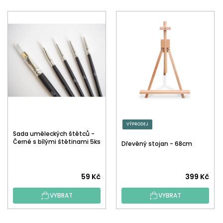
VÝPRODEJ
Sada uměleckých štětců -
Černé s bílými štětinami 5ks
Dřevěný stojan - 68cm
59 Kč
399 Kč
VYBRAT
VYBRAT
Z