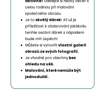
aktivita!
Udělejte si hezký večer s
celou rodinou při malování
společného obrazu.
Je to
skvělý dárek
! Ať už je
příležitost k obdarování jakákoliv,
tenhle osobní dárek s nápadem
bude mít úspěch!
Můžete si vytvořit
vlastní galerii
obrazů ze svých fotografií.
Je vhodné pro všechny
bez
ohledu na věk.
Malování, které nemůže být
jednodušší.