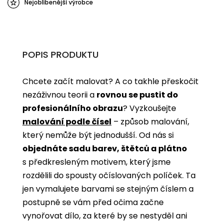
Nejoblíbenější výrobce
POPIS PRODUKTU
Chcete začít malovat? A co takhle přeskočit
nezáživnou teorii a
rovnou se pustit do
profesionálního obrazu
? Vyzkoušejte
malování podle čísel
­­– způsob malování,
který nemůže být jednodušší. Od nás si
objednáte sadu barev, štětců a plátno
s předkresleným motivem, který jsme
rozdělili do spousty očíslovaných políček. Ta
jen vymalujete barvami se stejným číslem a
postupně se vám před očima začne
vynořovat dílo, za které by se nestyděl ani