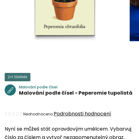
2+1 ZDARMA
Malování podle čísel
Malování podle čísel - Peperomie tupolistá
Průměrné
Podrobnosti hodnocení
Neohodnoceno
hodnocení
Nyní se můžeš stát opravdovým umělcem. Vybarvuj
produktu
číslo za číslem a vytvoř nezapomenutelný obraz,
je