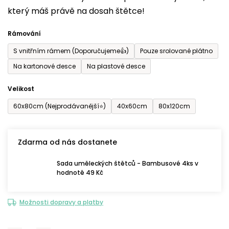
který máš právě na dosah štětce!
0,0
z
Rámování
5
S vnitřním rámem (Doporučujeme👍)
Pouze srolované plátno
hvězdiček.
Na kartonové desce
Na plastové desce
Velikost
60x80cm (Nejprodávanější⭐)
40x60cm
80x120cm
Zdarma od nás dostanete
Sada uměleckých štětců - Bambusové 4ks v
hodnotě 49 Kč
Možnosti dopravy a platby