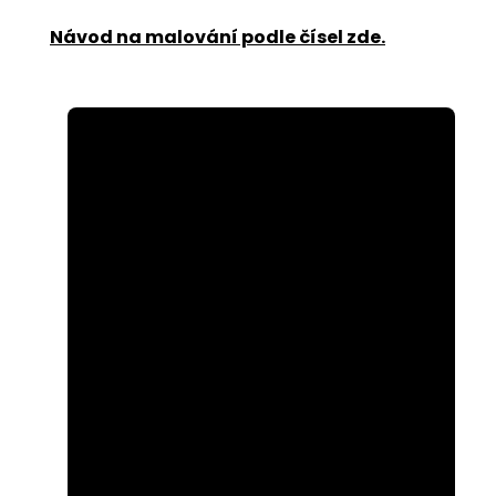
Návod na malování podle čísel zde
.