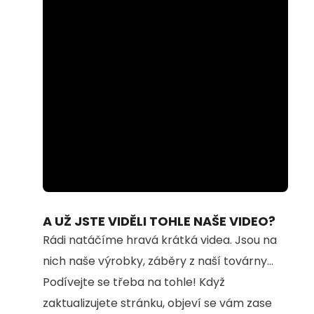
Loaded
:
Unmute
94.54%
A UŽ JSTE VIDĚLI TOHLE NAŠE VIDEO?
Rádi natáčíme hravá krátká videa. Jsou na
nich naše výrobky, záběry z naší továrny...
Podívejte se třeba na tohle! Když
zaktualizujete stránku, objeví se vám zase