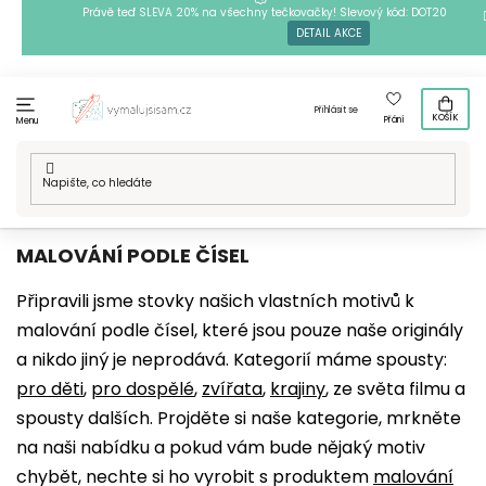
Přejít
Právě teď SLEVA 20% na všechny tečkovačky! Slevový kód: DOT20
DETAIL AKCE
na
obsah
Přihlásit se
KOŠÍK
Přání
Menu
Domů
/
Techniky
/
Malování podle čísel
/
Naše motivy
MALOVÁNÍ PODLE ČÍSEL
Připravili jsme stovky našich vlastních motivů k
malování podle čísel, které jsou pouze naše originály
a nikdo jiný je neprodává. Kategorií máme spousty:
pro děti
,
pro dospělé
,
zvířata
,
krajiny
, ze světa filmu a
spousty dalších. Projděte si naše kategorie, mrkněte
na naši nabídku a pokud vám bude nějaký motiv
chybět, nechte si ho vyrobit s produktem
malování