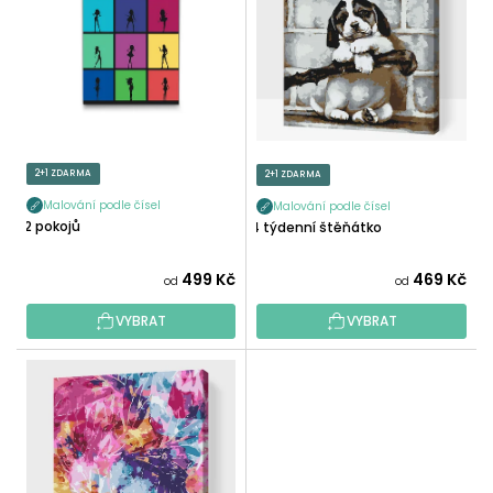
I
R
S
O
P
D
R
U
O
K
D
T
U
2+1 ZDARMA
2+1 ZDARMA
Ů
K
Malování podle čísel
Malování podle čísel
T
12 pokojů
4 týdenní štěňátko
Ů
499 Kč
469 Kč
od
od
VYBRAT
VYBRAT