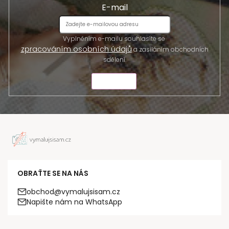
E-mail
Vyplněním e-mailu souhlasíte se
zpracováním osobních údajů
a zasíláním obchodních
sdělení.
ODESLAT
OBRAŤTE SE NA NÁS
obchod@vymalujsisam.cz
Napište nám na WhatsApp