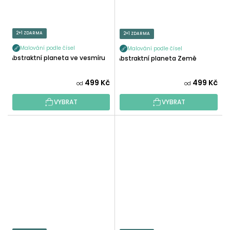
2+1 ZDARMA
2+1 ZDARMA
Malování podle čísel
Malování podle čísel
Abstraktní planeta ve vesmíru
Abstraktní planeta Země
499 Kč
499 Kč
od
od
VYBRAT
VYBRAT