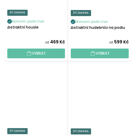
2+1 ZDARMA
2+1 ZDARMA
Malování podle čísel
Malování podle čísel
Abstraktní housle
Abstraktní hudebníci na podiu
469 Kč
599 Kč
od
od
VYBRAT
VYBRAT
2+1 ZDARMA
2+1 ZDARMA