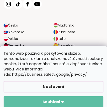
Česko
Maďarsko
Slovensko
Rumunsko
Polsko
Itálie
Německo
Španělsko
Velká Británie
Rakousko
Tento web používá k poskytování služeb,
personalizaci reklam a analýze návštěvnosti soubory
cookie, které napomáhají neustále zlepšovat funkce
SPOLEHLIVÉ MOŽNOSTI DOPRAVY
webu. Více informací
zde: https://business.safety.google/privacy/
BEZPEČNÉ MOŽNOSTI PLATBY
Nastavení
Souhlasím
Copyright 2026
Vymalujsisam.cz
. Všechna práva vyhrazena.