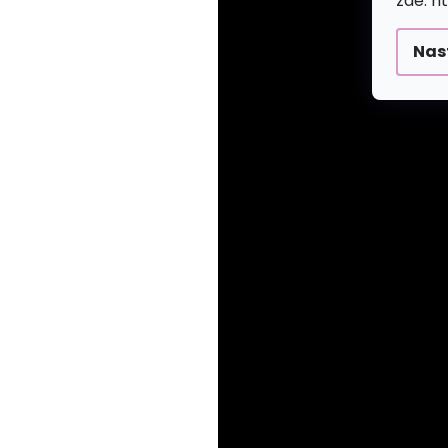
zde: h
Nas