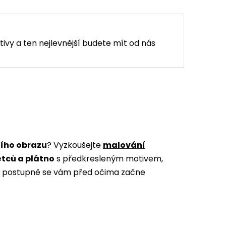
tivy a ten nejlevnější budete mít od nás
ního obrazu
? Vyzkoušejte
malování
ětců a plátno
s předkresleným motivem,
m a postupně se vám před očima začne