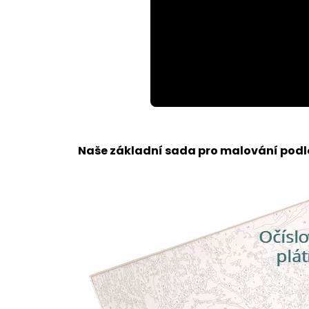
Loaded
:
Unmute
59.49%
Naše základní sada pro malování podle