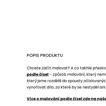
POPIS PRODUKTU
Chcete začít malovat? A co takhle přeskoč
podle čísel
­­– způsob malování, který nem
který jsme rozdělili do spousty očíslovan
vynořovat dílo, za které by se nestyděl an
Více o malování podle čísel zde na naš