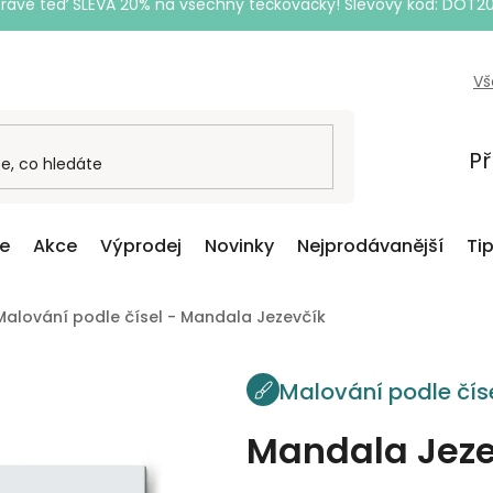
Právě teď SLEVA 20% na všechny tečkovačky! Slevový kód: DOT2
Vš
Př
ce
Akce
Výprodej
Novinky
Nejprodávanější
Ti
Malování podle čísel - Mandala Jezevčík
Malování podle čís
Mandala Jeze