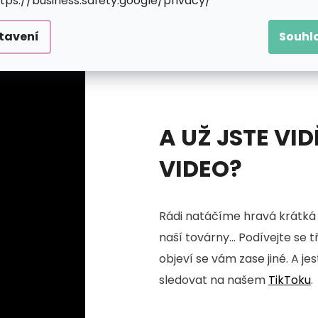
ttps://business.safety.google/privacy/
tavení
Souhl
A UŽ JSTE VID
VIDEO?
Rádi natáčíme hravá krátká 
naší továrny... Podívejte se 
objeví se vám zase jiné. A je
sledovat na našem
TikToku
.