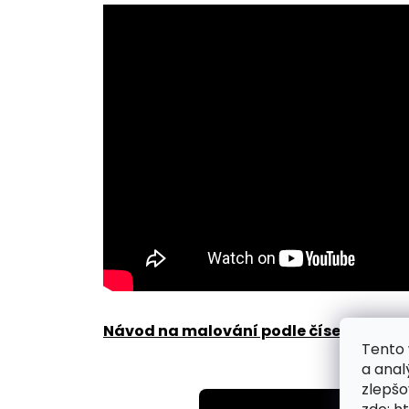
Návod na malování podle čísel zde
.
Tento 
a anal
zlepšo