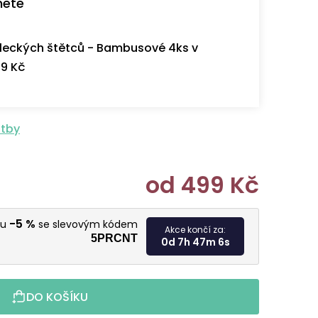
nete
eckých štětců - Bambusové 4ks v
9 Kč
atby
od
499 Kč
Měrná cen
-5 %
vu
se slevovým kódem
Akce končí za:
5PRCNT
0d 7h 47m 5s
DO KOŠÍKU