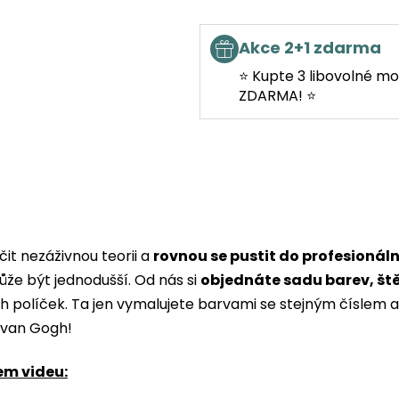
Akce 2+1 zdarma
⭐ Kupte 3 libovolné mo
ZDARMA! ⭐
it nezáživnou teorii a
rovnou se pustit do profesionál
ůže být jednodušší. Od nás si
objednáte sadu barev, št
ých políček. Ta jen vymalujete barvami se stejným čísle
i van Gogh!
em videu: