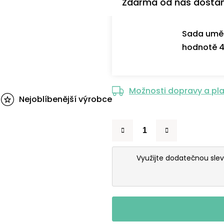
Zdarma od nás dosta
Sada uměl
hodnotě 4
Možnosti dopravy a pl
Nejoblíbenější výrobce
Využijte dodatečnou sle