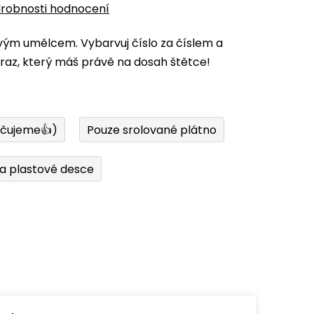
robnosti hodnocení
vým umělcem. Vybarvuj číslo za číslem a
az, který máš právě na dosah štětce!
učujeme👍)
Pouze srolované plátno
a plastové desce