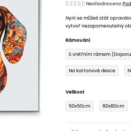
Průměrné
Neohodnoceno
Pod
hodnocení
Nyní se můžeš stát opravdo
produktu
vytvoř nezapomenutelný obr
je
0,0
Rámování
z
5
S vnitřním rámem (Dopor
hvězdiček.
Na kartonové desce
N
Velikost
50x50cm
80x80cm