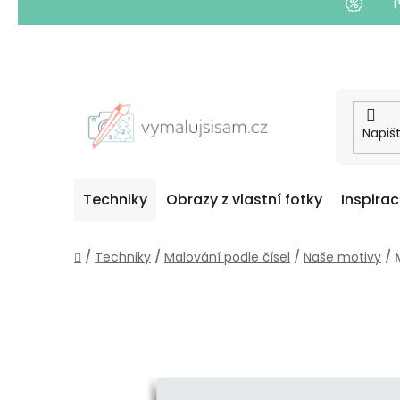
Přejít
na
obsah
Techniky
Obrazy z vlastní fotky
Inspira
Domů
/
Techniky
/
Malování podle čísel
/
Naše motivy
/