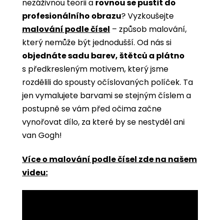
nezáživnou teorii a
rovnou se pustit do
profesionálního obrazu
? Vyzkoušejte
malování podle čísel
­­– způsob malování,
který nemůže být jednodušší. Od nás si
objednáte sadu barev, štětců a plátno
s předkresleným motivem, který jsme
rozdělili do spousty očíslovaných políček. Ta
jen vymalujete barvami se stejným číslem a
postupně se vám před očima začne
vynořovat dílo, za které by se nestyděl ani
van Gogh!
Více o malování podle čísel zde na našem
videu: