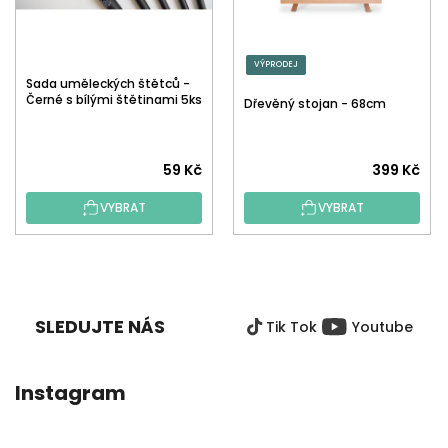
VÝPRODEJ
Sada uměleckých štětců -
Černé s bílými štětinami 5ks
Dřevěný stojan - 68cm
59 Kč
399 Kč
VYBRAT
VYBRAT
Z
Á
P
SLEDUJTE NÁS
Tik Tok
Youtube
A
T
Í
Instagram