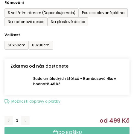
Rámování
5
S vnitřním rámem (Doporučujeme👍)
Pouze srolované plátno
hvězdiček.
Na kartonové desce
Na plastové desce
Velikost
50x50cm
80x80cm
Zdarma od nás dostanete
Sada uměleckých štětců - Bambusové 4ks v
hodnotě 49 Kč
Možnosti dopravy a platby
od
499 Kč
M
DO KOŠÍKU