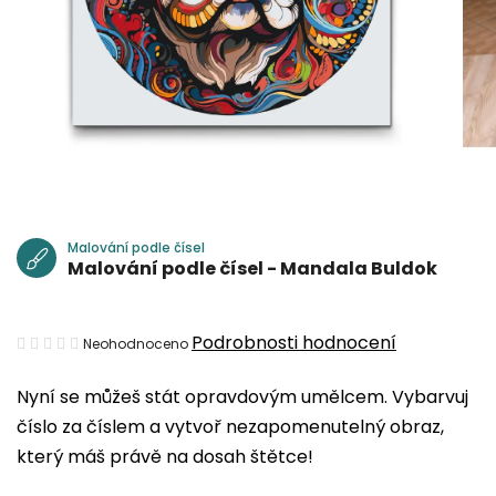
Malování podle čísel
Malování podle čísel - Mandala Buldok
Průměrné
Podrobnosti hodnocení
Neohodnoceno
hodnocení
Nyní se můžeš stát opravdovým umělcem. Vybarvuj
produktu
číslo za číslem a vytvoř nezapomenutelný obraz,
je
který máš právě na dosah štětce!
0,0
z