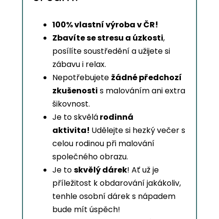
100% vlastní výroba v ČR!
Zbavíte se stresu a úzkosti
,
posílíte soustředění a užijete si
zábavu i relax.
Nepotřebujete
žádné předchozí
zkušenosti
s malováním ani extra
šikovnost.
Je to skvělá
rodinná
aktivita!
Udělejte si hezký večer s
celou rodinou při malování
společného obrazu.
Je to
skvělý dárek
! Ať už je
příležitost k obdarování jakákoliv,
tenhle osobní dárek s nápadem
bude mít úspěch!