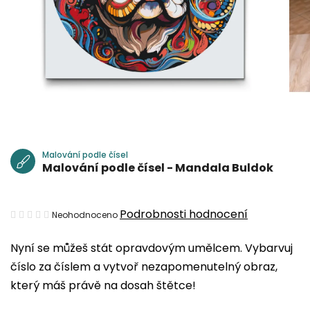
Malování podle čísel
Malování podle čísel - Mandala Buldok
Průměrné
Podrobnosti hodnocení
Neohodnoceno
hodnocení
Nyní se můžeš stát opravdovým umělcem. Vybarvuj
produktu
číslo za číslem a vytvoř nezapomenutelný obraz,
je
který máš právě na dosah štětce!
0,0
z