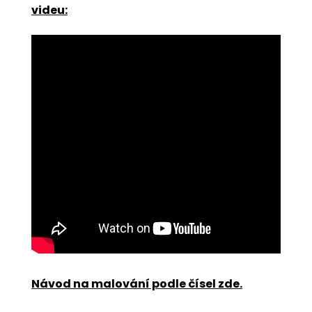
videu:
Návod na malování podle čísel zde
.