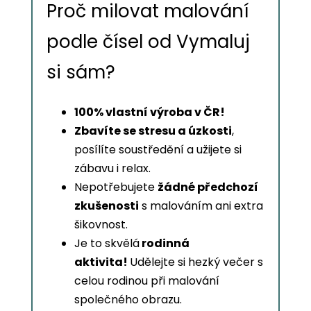
Proč milovat malování
podle čísel od Vymaluj
si sám?
100% vlastní výroba v ČR!
Zbavíte se stresu a úzkosti
,
posílíte soustředění a užijete si
zábavu i relax.
Nepotřebujete
žádné předchozí
zkušenosti
s malováním ani extra
šikovnost.
Je to skvělá
rodinná
aktivita!
Udělejte si hezký večer s
celou rodinou při malování
společného obrazu.