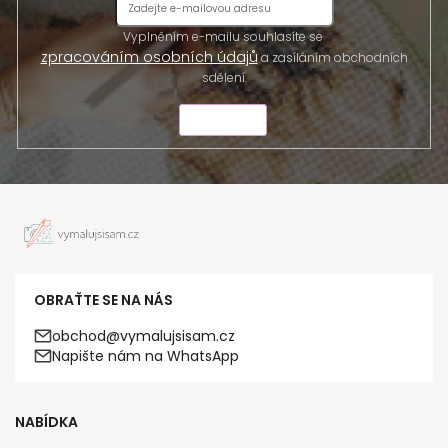
Vyplněním e-mailu souhlasíte se
zpracováním osobních údajů
a zasíláním obchodních
sdělení.
ODESLAT
OBRAŤTE SE NA NÁS
obchod@vymalujsisam.cz
Napište nám na WhatsApp
NABÍDKA