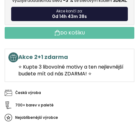
-3 %
Využijte dodatečnou slevu
se slevovým kódem
3DEAL
Akce končí za:
0d 14h 43m 37s
DO KOŠÍKU
Akce 2+1 zdarma
⭐ Kupte 3 libovolné motivy a ten nejlevnější
budete mít od nás ZDARMA! ⭐
Česká výroba
700+ barev v paletě
Nejoblíbenější výrobce