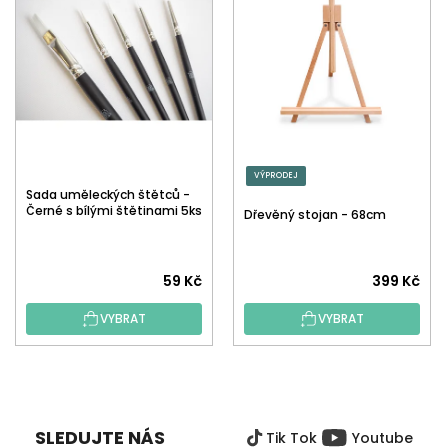
VÝPRODEJ
Sada uměleckých štětců -
Černé s bílými štětinami 5ks
Dřevěný stojan - 68cm
59 Kč
399 Kč
VYBRAT
VYBRAT
Z
Á
P
SLEDUJTE NÁS
Tik Tok
Youtube
A