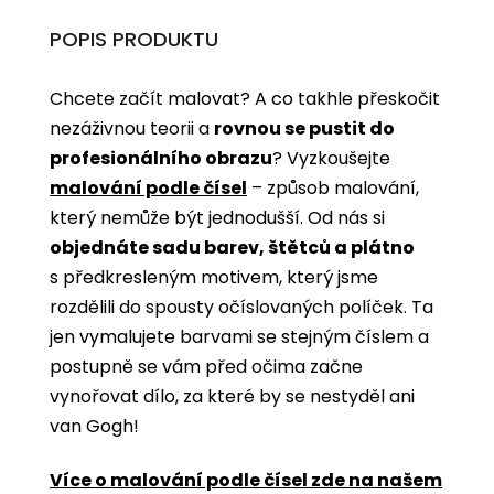
POPIS PRODUKTU
Chcete začít malovat? A co takhle přeskočit
nezáživnou teorii a
rovnou se pustit do
profesionálního obrazu
? Vyzkoušejte
malování podle čísel
­­– způsob malování,
který nemůže být jednodušší. Od nás si
objednáte sadu barev, štětců a plátno
s předkresleným motivem, který jsme
rozdělili do spousty očíslovaných políček. Ta
jen vymalujete barvami se stejným číslem a
postupně se vám před očima začne
vynořovat dílo, za které by se nestyděl ani
van Gogh!
Více o malování podle čísel zde na našem