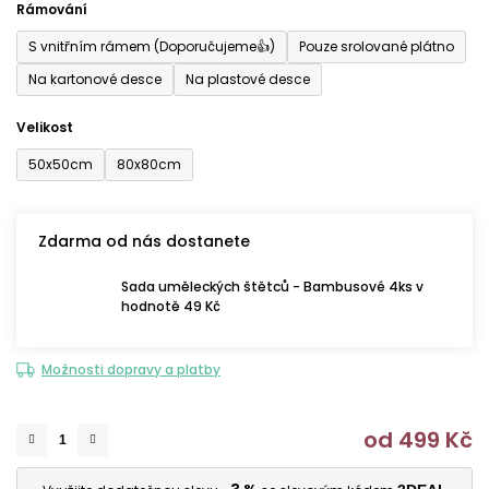
Rámování
5
S vnitřním rámem (Doporučujeme👍)
Pouze srolované plátno
hvězdiček.
Na kartonové desce
Na plastové desce
Velikost
50x50cm
80x80cm
Zdarma od nás dostanete
Sada uměleckých štětců - Bambusové 4ks v
hodnotě 49 Kč
Možnosti dopravy a platby
od
499 Kč
M