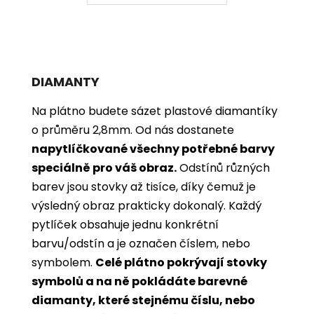
DIAMANTY
Na plátno budete sázet plastové diamantíky
o průměru 2,8mm. Od nás dostanete
napytlíčkované všechny potřebné barvy
speciálně pro váš obraz.
Odstínů různých
barev jsou stovky až tisíce, díky čemuž je
výsledný obraz prakticky dokonalý.
Každý
pytlíček obsahuje jednu konkrétní
barvu/odstín a je označen číslem, nebo
symbolem.
Celé plátno pokrývají stovky
symbolů a na ně pokládáte barevné
diamanty, které stejnému číslu, nebo