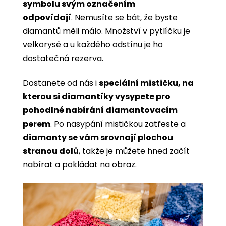
symbolu svým označením
odpovídají
. Nemusíte se bát, že byste
diamantů měli málo. Množství v pytlíčku je
velkorysé a u každého odstínu je ho
dostatečná rezerva.
Dostanete od nás i
speciální mističku, na
kterou si diamantíky vysypete pro
pohodlné nabírání diamantovacím
perem
. Po nasypání mističkou zatřeste a
diamanty se vám srovnají plochou
stranou dolů
, takže je můžete hned začít
nabírat a pokládat na obraz.