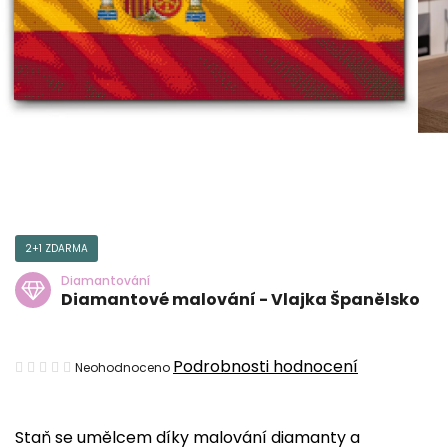
2+1 ZDARMA
Diamantování
Diamantové malování - Vlajka Španělsko
Průměrné
Podrobnosti hodnocení
Neohodnoceno
hodnocení
produktu
Staň se umělcem díky malování diamanty a
je