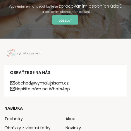
zpracováním osobních údajů
Vyplněním e-mailu souhlasíte se
a zasíláním obchodních sdělení.
ODESLAT
OBRAŤTE SE NA NÁS
obchod@vymalujsisam.cz
Napište nám na WhatsApp
NABÍDKA
Techniky
Akce
Obrázky z vlastní fotky
Novinky