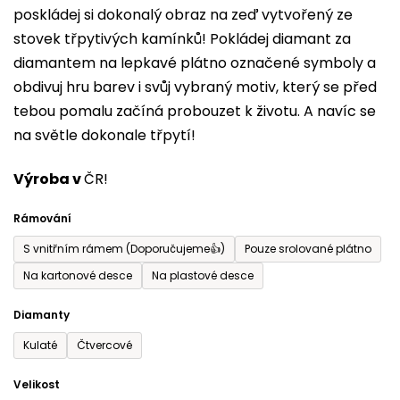
poskládej si dokonalý obraz na zeď vytvořený ze
0,0
stovek třpytivých kamínků! Pokládej diamant za
z
diamantem na lepkavé plátno označené symboly a
5
obdivuj hru barev i svůj vybraný motiv, který se před
hvězdiček.
tebou pomalu začíná probouzet k životu. A navíc se
na světle dokonale třpytí!
Výroba v
ČR!
Rámování
S vnitřním rámem (Doporučujeme👍)
Pouze srolované plátno
Na kartonové desce
Na plastové desce
Diamanty
Kulaté
Čtvercové
Velikost