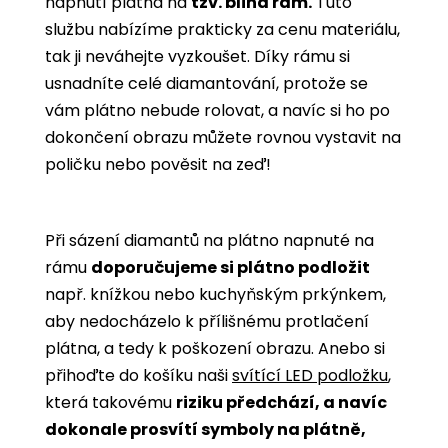
napnutí plátna na
tzv. blind rám.
Tuto
službu nabízíme prakticky za cenu materiálu,
tak ji neváhejte vyzkoušet. Díky rámu si
usnadníte celé diamantování, protože se
vám plátno nebude rolovat, a navíc si ho po
dokončení obrazu můžete rovnou vystavit na
poličku nebo pověsit na zeď!
Při sázení diamantů na plátno napnuté na
rámu
doporučujeme si plátno podložit
např. knížkou nebo kuchyňským prkýnkem,
aby nedocházelo k přílišnému protlačení
plátna, a tedy k poškození obrazu. Anebo si
přihoďte do košíku naši
svítící LED podložku
,
která takovému
riziku předchází, a navíc
dokonale prosvítí symboly na plátně,