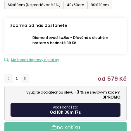
60x80cm (Nejprodávanější⭐)
40x60cm
80x120cm
Zdarma od nás dostanete
Diamantovací tužka - Dřevěná s dlouhým
hrotem v hodnotě 39 Kč
Možnosti dopravy a platby
od
579 Kč
M
-3 %
Využijte dodatečnou slevu
se slevovým kódem
3PROMO
Akce končí za:
0d 18h 38m 16s
DO KOŠÍKU