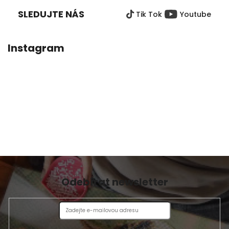
5
5
P
hvězdiček.
hvězdiček.
SLEDUJTE NÁS
Tik Tok
Youtube
A
T
Í
Instagram
Odebírat newsletter