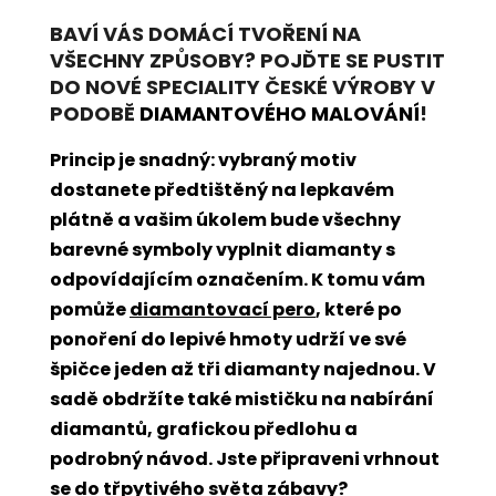
BAVÍ VÁS DOMÁCÍ TVOŘENÍ NA
VŠECHNY ZPŮSOBY? POJĎTE SE PUSTIT
DO NOVÉ SPECIALITY ČESKÉ VÝROBY V
PODOBĚ
DIAMANTOVÉHO MALOVÁNÍ
!
Princip je snadný: vybraný motiv
dostanete předtištěný na lepkavém
plátně a vašim úkolem bude všechny
barevné symboly vyplnit diamanty s
odpovídajícím označením. K tomu vám
pomůže
diamantovací pero
, které po
ponoření do lepivé hmoty udrží ve své
špičce jeden až tři diamanty najednou. V
sadě obdržíte také mističku na nabírání
diamantů, grafickou předlohu a
podrobný návod. Jste připraveni vrhnout
se do třpytivého světa zábavy?