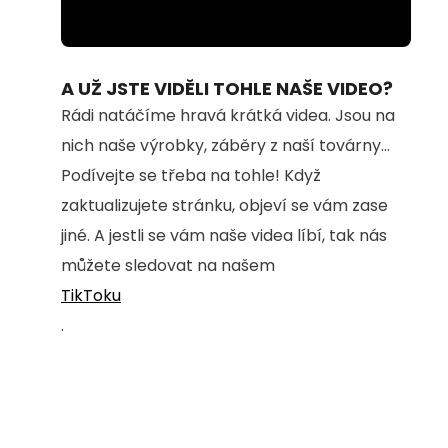
Loaded
:
Unmute
90.50%
A UŽ JSTE VIDĚLI TOHLE NAŠE VIDEO?
Rádi natáčíme hravá krátká videa. Jsou na
nich naše výrobky, záběry z naší továrny...
Podívejte se třeba na tohle! Když
zaktualizujete stránku, objeví se vám zase
jiné. A jestli se vám naše videa líbí, tak nás
můžete sledovat na našem
TikToku
.