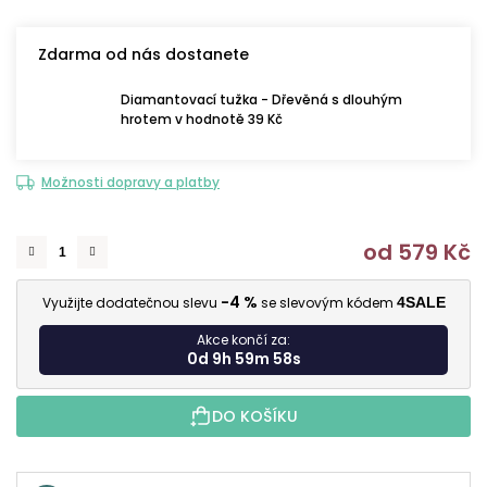
Zdarma od nás dostanete
Diamantovací tužka - Dřevěná s dlouhým
hrotem v hodnotě 39 Kč
Možnosti dopravy a platby
od
579 Kč
M
-4 %
Využijte dodatečnou slevu
se slevovým kódem
4SALE
Akce končí za:
0d 9h 59m 57s
DO KOŠÍKU