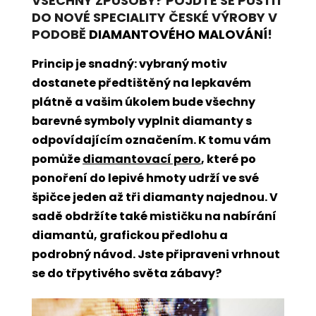
VŠECHNY ZPŮSOBY? POJĎTE SE PUSTIT
DO NOVÉ SPECIALITY ČESKÉ VÝROBY V
PODOBĚ
DIAMANTOVÉHO MALOVÁNÍ
!
Princip je snadný: vybraný motiv
dostanete předtištěný na lepkavém
plátně a vašim úkolem bude všechny
barevné symboly vyplnit diamanty s
odpovídajícím označením. K tomu vám
pomůže
diamantovací pero
, které po
ponoření do lepivé hmoty udrží ve své
špičce jeden až tři diamanty najednou. V
sadě obdržíte také mističku na nabírání
diamantů, grafickou předlohu a
podrobný návod. Jste připraveni vrhnout
se do třpytivého světa zábavy?