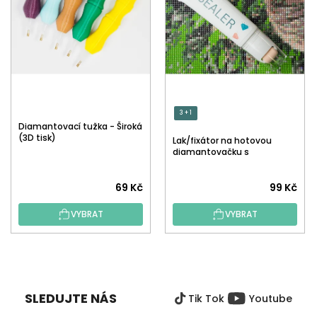
3 + 1
Diamantovací tužka - Široká
(3D tisk)
Lak/fixátor na hotovou
diamantovačku s
aplikátorem
Průměrné
Průměrné
69 Kč
99 Kč
hodnocení
hodnocení
VYBRAT
VYBRAT
produktu
produktu
je
je
5,0
5,0
Z
z
z
Á
5
5
P
hvězdiček.
hvězdiček.
SLEDUJTE NÁS
Tik Tok
Youtube
A