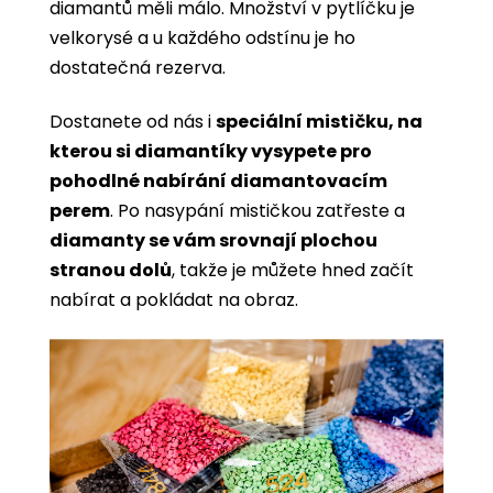
diamantů měli málo. Množství v pytlíčku je
velkorysé a u každého odstínu je ho
dostatečná rezerva.
Dostanete od nás i
speciální mističku, na
kterou si diamantíky vysypete pro
pohodlné nabírání diamantovacím
perem
. Po nasypání mističkou zatřeste a
diamanty se vám srovnají plochou
stranou dolů
, takže je můžete hned začít
nabírat a pokládat na obraz.