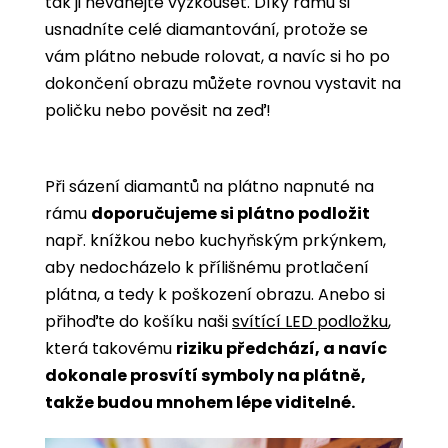
tak ji neváhejte vyzkoušet. Díky rámu si
usnadníte celé diamantování, protože se
vám plátno nebude rolovat, a navíc si ho po
dokončení obrazu můžete rovnou vystavit na
poličku nebo pověsit na zeď!
Při sázení diamantů na plátno napnuté na
rámu
doporučujeme si plátno podložit
např. knížkou nebo kuchyňským prkýnkem,
aby nedocházelo k přílišnému protlačení
plátna, a tedy k poškození obrazu. Anebo si
přihoďte do košíku naši
svítící LED podložku
,
která takovému
riziku předchází, a navíc
dokonale prosvítí symboly na plátně,
takže budou mnohem lépe viditelné.