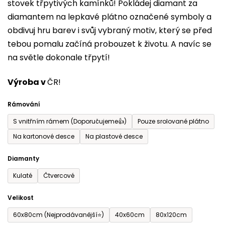
stovek třpytivých kamínků! Pokládej diamant za
z
diamantem na lepkavé plátno označené symboly a
5
obdivuj hru barev i svůj vybraný motiv, který se před
hvězdiček.
tebou pomalu začíná probouzet k životu. A navíc se
na světle dokonale třpytí!
Výroba v
ČR!
Rámování
S vnitřním rámem (Doporučujeme👍)
Pouze srolované plátno
Na kartonové desce
Na plastové desce
Diamanty
Kulaté
Čtvercové
Velikost
60x80cm (Nejprodávanější⭐)
40x60cm
80x120cm