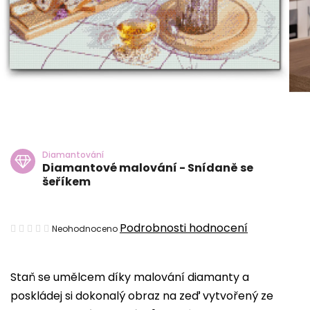
Diamantování
Diamantové malování - Snídaně se
šeříkem
Průměrné
Podrobnosti hodnocení
Neohodnoceno
hodnocení
produktu
Staň se umělcem díky malování diamanty a
je
poskládej si dokonalý obraz na zeď vytvořený ze
0,0