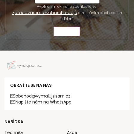
Vyplněním e-mailu souhlasíte se
zpracováním osobních údajů
a zasíláním obchodních
sdělení.
ODESLAT
OBRAŤTE SE NA NÁS
obchod@vymalujsisam.cz
Napište nám na WhatsApp
NABÍDKA
Techniky
Akce