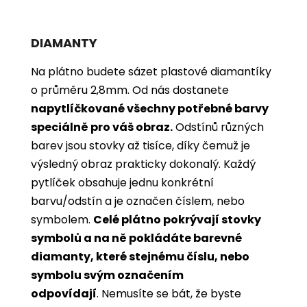
DIAMANTY
Na plátno budete sázet plastové diamantíky
o průměru 2,8mm. Od nás dostanete
napytlíčkované všechny potřebné barvy
speciálně pro váš obraz.
Odstínů různých
barev jsou stovky až tisíce, díky čemuž je
výsledný obraz prakticky dokonalý.
Každý
pytlíček obsahuje jednu konkrétní
barvu/odstín a je označen číslem, nebo
symbolem.
Celé plátno pokrývají stovky
symbolů a na ně pokládáte barevné
diamanty, které stejnému číslu, nebo
symbolu svým označením
odpovídají
. Nemusíte se bát, že byste