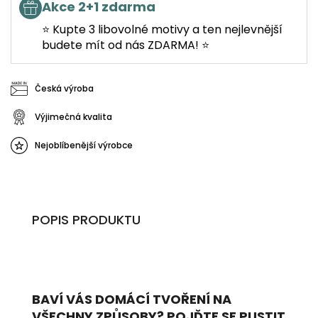
Akce 2+1 zdarma
⭐ Kupte 3 libovolné motivy a ten nejlevnější
budete mít od nás ZDARMA! ⭐
Česká výroba
Výjimečná kvalita
Nejoblíbenější výrobce
POPIS PRODUKTU
BAVÍ VÁS DOMÁCÍ TVOŘENÍ NA
VŠECHNY ZPŮSOBY? POJĎTE SE PUSTIT