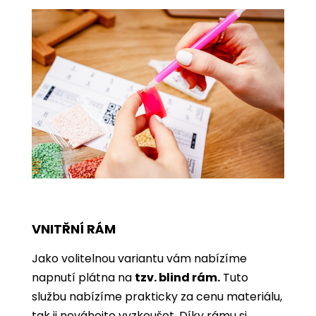
VNITŘNÍ RÁM
Jako volitelnou variantu vám nabízíme
napnutí plátna na
tzv. blind rám.
Tuto
službu nabízíme prakticky za cenu materiálu,
tak ji neváhejte vyzkoušet. Díky rámu si