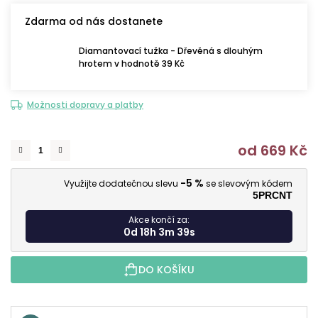
Zdarma od nás dostanete
Diamantovací tužka - Dřevěná s dlouhým
hrotem v hodnotě 39 Kč
Možnosti dopravy a platby
od
669 Kč
M
-5 %
Využijte dodatečnou slevu
se slevovým kódem
5PRCNT
Akce končí za:
0d 18h 3m 38s
DO KOŠÍKU