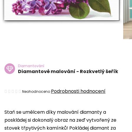
Diamantování
Diamantové malování - Rozkvetlý šeřík
Průměrné
Podrobnosti hodnocení
Neohodnoceno
hodnocení
produktu
Staň se umělcem díky malování diamanty a
je
poskládej si dokonalý obraz na zeď vytvořený ze
0,0
stovek třpytivých kamínků! Pokládej diamant za
z