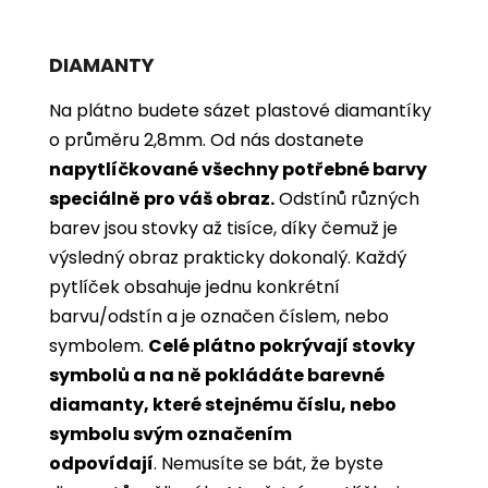
DIAMANTY
Na plátno budete sázet plastové diamantíky
o průměru 2,8mm. Od nás dostanete
napytlíčkované všechny potřebné barvy
speciálně pro váš obraz.
Odstínů různých
barev jsou stovky až tisíce, díky čemuž je
výsledný obraz prakticky dokonalý.
Každý
pytlíček obsahuje jednu konkrétní
barvu/odstín a je označen číslem, nebo
symbolem.
Celé plátno pokrývají stovky
symbolů a na ně pokládáte barevné
diamanty, které stejnému číslu, nebo
symbolu svým označením
odpovídají
. Nemusíte se bát, že byste