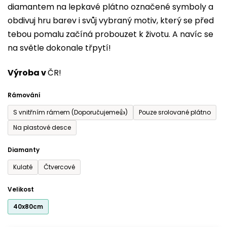
diamantem na lepkavé plátno označené symboly a
5
obdivuj hru barev i svůj vybraný motiv, který se před
hvězdiček.
tebou pomalu začíná probouzet k životu. A navíc se
na světle dokonale třpytí!
Výroba v
ČR!
Rámování
S vnitřním rámem (Doporučujeme👍)
Pouze srolované plátno
Na plastové desce
Diamanty
Kulaté
Čtvercové
Velikost
40x80cm