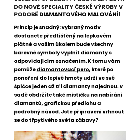
DO NOVÉ SPECIALITY ČESKÉ VÝROBY V
PODOBĚ
DIAMANTOVÉHO MALOVÁNÍ
!
Princip je snadný: vybraný motiv
dostanete předtištěný na lepkavém
plátně a vašim úkolem bude všechny
barevné symboly vyplnit diamanty s
odpovídajícím označením. K tomu vám
pomůže
diamantovací pero
, které po
ponoření do lepivé hmoty udrží ve své
špičce jeden až tři diamanty najednou. V
sadě obdržíte také mističku na nabírání
diamantů, grafickou předlohu a
podrobný návod. Jste připraveni vrhnout
se do třpytivého světa zábavy?