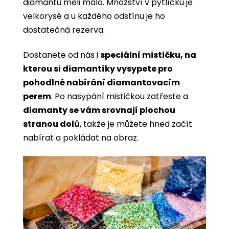
diamantů měli málo. Množství v pytlíčku je
velkorysé a u každého odstínu je ho
dostatečná rezerva.
Dostanete od nás i
speciální mističku, na
kterou si diamantíky vysypete pro
pohodlné nabírání diamantovacím
perem
. Po nasypání mističkou zatřeste a
diamanty se vám srovnají plochou
stranou dolů
, takže je můžete hned začít
nabírat a pokládat na obraz.