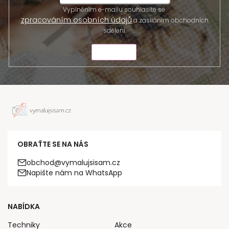
Vyplněním e-mailu souhlasíte se
zpracováním osobních údajů
a zasíláním obchodních
sdělení.
ODESLAT
OBRAŤTE SE NA NÁS
obchod@vymalujsisam.cz
Napište nám na WhatsApp
NABÍDKA
Techniky
Akce