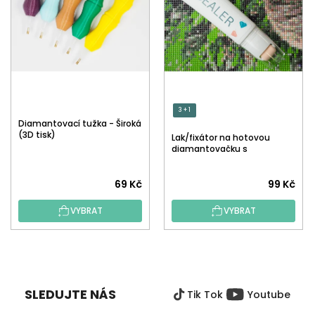
3 + 1
Diamantovací tužka - Široká
(3D tisk)
Lak/fixátor na hotovou
diamantovačku s
aplikátorem
Průměrné
Průměrné
69 Kč
99 Kč
hodnocení
hodnocení
VYBRAT
VYBRAT
produktu
produktu
je
je
5,0
5,0
Z
z
z
Á
5
5
P
hvězdiček.
hvězdiček.
SLEDUJTE NÁS
Tik Tok
Youtube
A