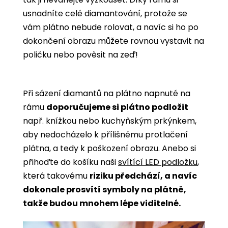
usnadníte celé diamantování, protože se
vám plátno nebude rolovat, a navíc si ho po
dokončení obrazu můžete rovnou vystavit na
poličku nebo pověsit na zeď!
Při sázení diamantů na plátno napnuté na
rámu
doporučujeme si plátno podložit
např. knížkou nebo kuchyňským prkýnkem,
aby nedocházelo k přílišnému protlačení
plátna, a tedy k poškození obrazu. Anebo si
přihoďte do košíku naši
svítící LED podložku
,
která takovému
riziku předchází, a navíc
dokonale prosvítí symboly na plátně,
takže budou mnohem lépe viditelné.