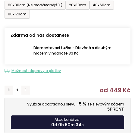
60x80cm (Nejprodávanější⭐)
20x30cm
40x60cm
80x120cm
Zdarma od nás dostanete
Diamantovací tužka - Dřevěná s dlouhým
hrotem v hodnotě 39 Kč
Možnosti dopravy a platby
od
449 Kč
M
-5 %
Využijte dodatečnou slevu
se slevovým kódem
5PRCNT
Akce končí za:
0d 0h 50m 33s