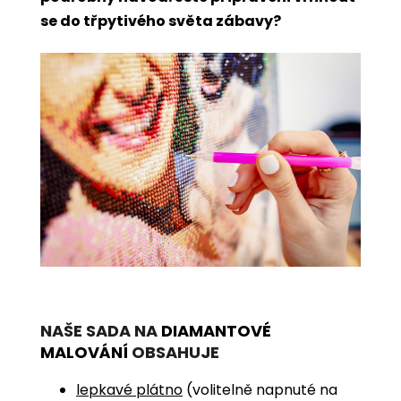
se do třpytivého světa zábavy?
NAŠE SADA NA
DIAMANTOVÉ
MALOVÁNÍ
OBSAHUJE
lepkavé plátno
(volitelně napnuté na