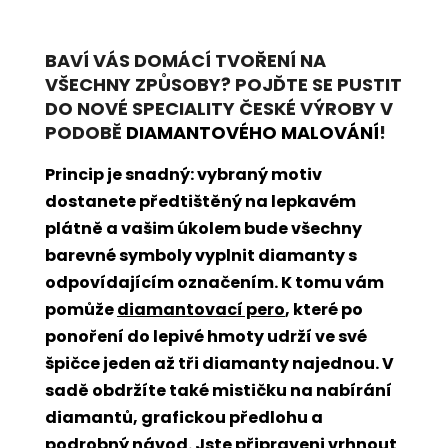
BAVÍ VÁS DOMÁCÍ TVOŘENÍ NA
VŠECHNY ZPŮSOBY? POJĎTE SE PUSTIT
DO NOVÉ SPECIALITY ČESKÉ VÝROBY V
PODOBĚ
DIAMANTOVÉHO MALOVÁNÍ
!
Princip je snadný: vybraný motiv
dostanete předtištěný na lepkavém
plátně a vašim úkolem bude všechny
barevné symboly vyplnit diamanty s
odpovídajícím označením. K tomu vám
pomůže
diamantovací pero
, které po
ponoření do lepivé hmoty udrží ve své
špičce jeden až tři diamanty najednou. V
sadě obdržíte také mističku na nabírání
diamantů, grafickou předlohu a
podrobný návod. Jste připraveni vrhnout