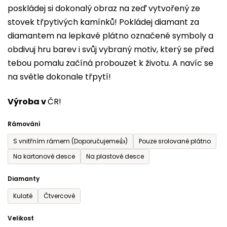
poskládej si dokonalý obraz na zeď vytvořený ze
0,0
stovek třpytivých kamínků! Pokládej diamant za
z
diamantem na lepkavé plátno označené symboly a
5
obdivuj hru barev i svůj vybraný motiv, který se před
hvězdiček.
tebou pomalu začíná probouzet k životu. A navíc se
na světle dokonale třpytí!
Výroba v
ČR!
Rámování
S vnitřním rámem (Doporučujeme👍)
Pouze srolované plátno
Na kartonové desce
Na plastové desce
Diamanty
Kulaté
Čtvercové
Velikost