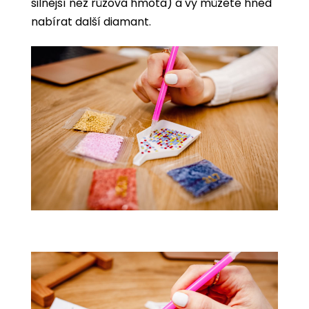
silnější než růžová hmota) a vy můžete hned
nabírat další diamant.