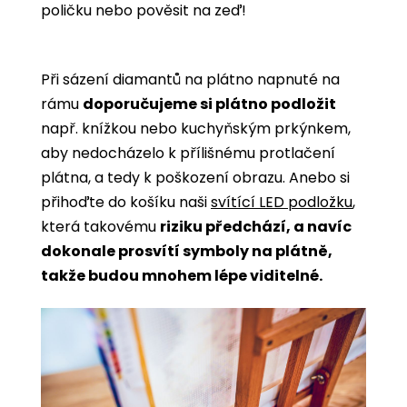
poličku nebo pověsit na zeď!
Při sázení diamantů na plátno napnuté na
rámu
doporučujeme si plátno podložit
např. knížkou nebo kuchyňským prkýnkem,
aby nedocházelo k přílišnému protlačení
plátna, a tedy k poškození obrazu. Anebo si
přihoďte do košíku naši
svítící LED podložku
,
která takovému
riziku předchází, a navíc
dokonale prosvítí symboly na plátně,
takže budou mnohem lépe viditelné.