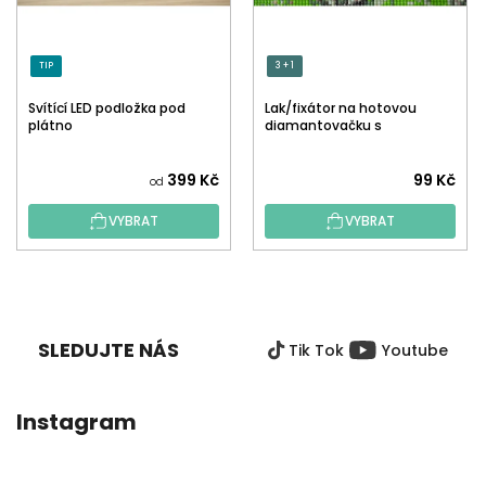
TIP
3 + 1
Svítící LED podložka pod
Lak/fixátor na hotovou
plátno
diamantovačku s
aplikátorem
Průměrné
399 Kč
99 Kč
od
hodnocení
VYBRAT
VYBRAT
produktu
je
5,0
Z
z
Á
5
P
hvězdiček.
SLEDUJTE NÁS
Tik Tok
Youtube
A
T
Í
Instagram