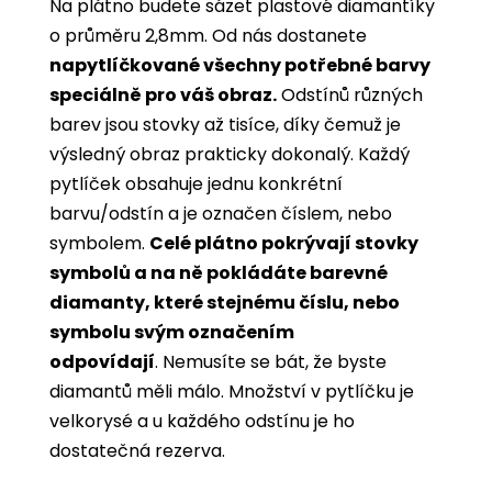
Na plátno budete sázet plastové diamantíky
o průměru 2,8mm. Od nás dostanete
napytlíčkované všechny potřebné barvy
speciálně pro váš obraz.
Odstínů různých
barev jsou stovky až tisíce, díky čemuž je
výsledný obraz prakticky dokonalý.
Každý
pytlíček obsahuje jednu konkrétní
barvu/odstín a je označen číslem, nebo
symbolem.
Celé plátno pokrývají stovky
symbolů a na ně pokládáte barevné
diamanty, které stejnému číslu, nebo
symbolu svým označením
odpovídají
. Nemusíte se bát, že byste
diamantů měli málo. Množství v pytlíčku je
velkorysé a u každého odstínu je ho
dostatečná rezerva.