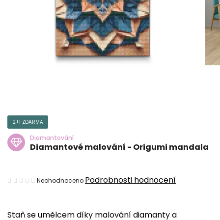
2+1 ZDARMA
Diamantování
Diamantové malování - Origumi mandala
Průměrné
Podrobnosti hodnocení
Neohodnoceno
hodnocení
produktu
Staň se umělcem díky malování diamanty a
je