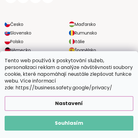
Česko
Maďarsko
Slovensko
Rumunsko
Polsko
Itálie
Německo
Španělsko
Velká Británie
Rakousko
Tento web používá k poskytování služeb,
personalizaci reklam a analýze návštěvnosti soubory
cookie, které napomáhají neustále zlepšovat funkce
SPOLEHLIVÉ MOŽNOSTI DOPRAVY
webu. Více informací
zde: https://business.safety.google/privacy/
BEZPEČNÉ MOŽNOSTI PLATBY
Nastavení
Souhlasím
Copyright 2026
Vymalujsisam.cz
. Všechna práva vyhrazena.
Vytvořil Shoptet Premium
|
Upravilo
FV STUDIO