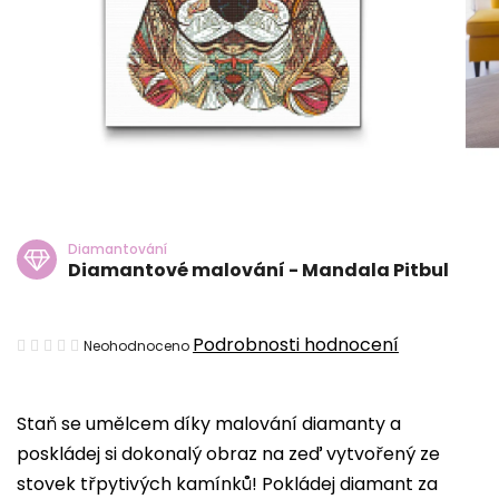
Diamantování
Diamantové malování - Mandala Pitbul
Průměrné
Podrobnosti hodnocení
Neohodnoceno
hodnocení
produktu
Staň se umělcem díky malování diamanty a
je
poskládej si dokonalý obraz na zeď vytvořený ze
0,0
stovek třpytivých kamínků! Pokládej diamant za
z