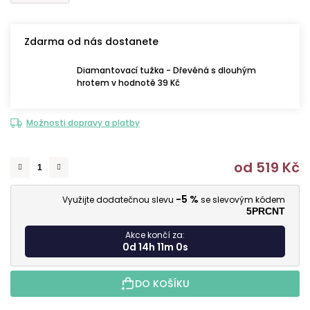
Zdarma od nás dostanete
Diamantovací tužka - Dřevěná s dlouhým
hrotem v hodnotě 39 Kč
Možnosti dopravy a platby
od
519 Kč
M
-5 %
Využijte dodatečnou slevu
se slevovým kódem
5PRCNT
Akce končí za:
0d 14h 10m 58s
DO KOŠÍKU