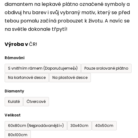
diamantem na lepkavé plátno označené symboly a
5
obdivuj hru barev i svůj vybraný motiv, který se před
hvězdiček.
tebou pomalu začíná probouzet k životu. A navíc se
na světle dokonale třpytí!
Výroba v
ČR!
Rámování
S vnitřním rámem (Doporučujeme👍)
Pouze srolované plátno
Na kartonové desce
Na plastové desce
Diamanty
Kulaté
Čtvercové
Velikost
60x80cm (Nejprodávanější⭐)
30x40cm
40x50cm
80x100cm