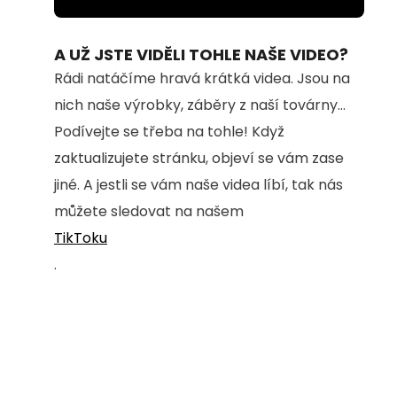
Loaded
:
Unmute
91.37%
A UŽ JSTE VIDĚLI TOHLE NAŠE VIDEO?
Rádi natáčíme hravá krátká videa. Jsou na
nich naše výrobky, záběry z naší továrny...
Podívejte se třeba na tohle! Když
zaktualizujete stránku, objeví se vám zase
jiné. A jestli se vám naše videa líbí, tak nás
můžete sledovat na našem
TikToku
.