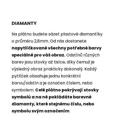
DIAMANTY
Na plátno budete sázet plastové diamantíky
o průměru 2,8mm. Od nás dostanete
napytlíčkované všechny potřebné barvy
speciálně pro váš obraz.
Odstínů různých
barev jsou stovky až tisíce, díky čemuž je
výsledný obraz prakticky dokonalý.
Každý
pytlíček obsahuje jednu konkrétní
barvu/odstín a je označen číslem, nebo
symbolem.
Celé plátno pokrývají stovky
symbolů a na ně pokládáte barevné
diamanty, které stejnému číslu, nebo
symbolu svým označením