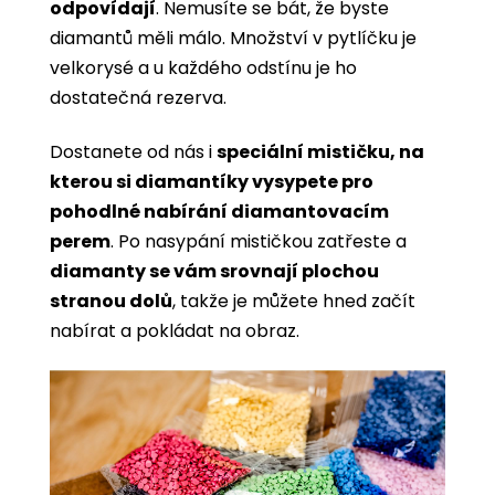
odpovídají
. Nemusíte se bát, že byste
diamantů měli málo. Množství v pytlíčku je
velkorysé a u každého odstínu je ho
dostatečná rezerva.
Dostanete od nás i
speciální mističku, na
kterou si diamantíky vysypete pro
pohodlné nabírání diamantovacím
perem
. Po nasypání mističkou zatřeste a
diamanty se vám srovnají plochou
stranou dolů
, takže je můžete hned začít
nabírat a pokládat na obraz.