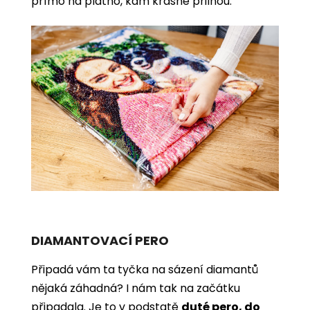
přímo na plátno, kam krásně přilnou.
DIAMANTOVACÍ PERO
Připadá vám ta tyčka na sázení diamantů
nějaká záhadná? I nám tak na začátku
připadala. Je to v podstatě
duté pero, do