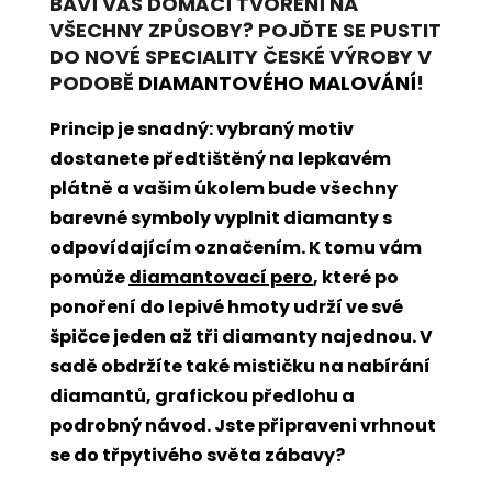
BAVÍ VÁS DOMÁCÍ TVOŘENÍ NA
VŠECHNY ZPŮSOBY? POJĎTE SE PUSTIT
DO NOVÉ SPECIALITY ČESKÉ VÝROBY V
PODOBĚ
DIAMANTOVÉHO MALOVÁNÍ
!
Princip je snadný: vybraný motiv
dostanete předtištěný na lepkavém
plátně a vašim úkolem bude všechny
barevné symboly vyplnit diamanty s
odpovídajícím označením. K tomu vám
pomůže
diamantovací pero
, které po
ponoření do lepivé hmoty udrží ve své
špičce jeden až tři diamanty najednou. V
sadě obdržíte také mističku na nabírání
diamantů, grafickou předlohu a
podrobný návod. Jste připraveni vrhnout
se do třpytivého světa zábavy?