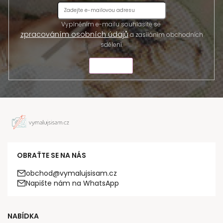
Vyplněním e-mailu souhlasíte se
zpracováním osobních údajů
a zasíláním obchodních
sdělení.
ODESLAT
OBRAŤTE SE NA NÁS
obchod@vymalujsisam.cz
Napište nám na WhatsApp
NABÍDKA