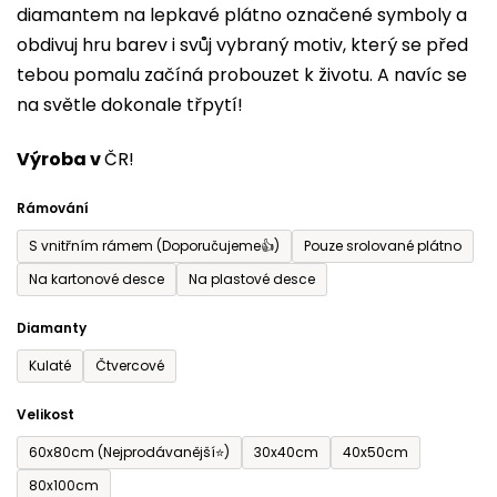
diamantem na lepkavé plátno označené symboly a
5
obdivuj hru barev i svůj vybraný motiv, který se před
hvězdiček.
tebou pomalu začíná probouzet k životu. A navíc se
na světle dokonale třpytí!
Výroba v
ČR!
Rámování
S vnitřním rámem (Doporučujeme👍)
Pouze srolované plátno
Na kartonové desce
Na plastové desce
Diamanty
Kulaté
Čtvercové
Velikost
60x80cm (Nejprodávanější⭐)
30x40cm
40x50cm
80x100cm