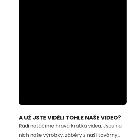
Loaded
:
Unmute
100.00%
A UŽ JSTE VIDĚLI TOHLE NAŠE VIDEO?
Rádi natáčíme hravá krátká videa. Jsou na
nich naše výrobky, záběry z naší továrny...