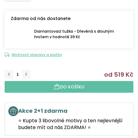
Zdarma od nás dostanete
Diamantovací tužka - Dřevěná s dlouhým
hrotem v hodnotě 39 Kč
Možnosti dopravy a platby
od
519 Kč
M
DO KOŠÍKU
Akce 2+1 zdarma
⭐ Kupte 3 libovolné motivy a ten nejlevnější
budete mít od nás ZDARMA! ⭐