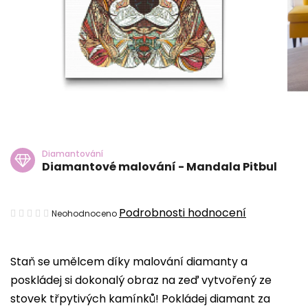
Diamantování
Diamantové malování - Mandala Pitbul
Průměrné
Podrobnosti hodnocení
Neohodnoceno
hodnocení
produktu
Staň se umělcem díky malování diamanty a
je
poskládej si dokonalý obraz na zeď vytvořený ze
0,0
stovek třpytivých kamínků! Pokládej diamant za
z