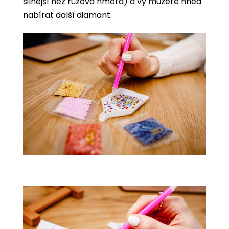
silnější než růžová hmota) a vy můžete hned
nabírat další diamant.