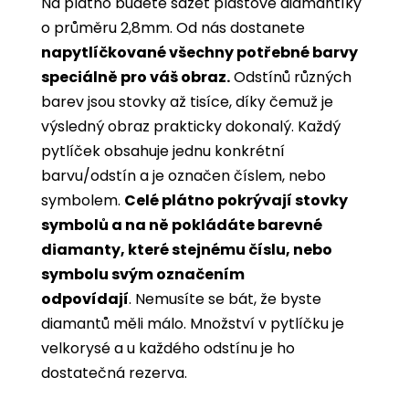
Na plátno budete sázet plastové diamantíky
o průměru 2,8mm. Od nás dostanete
napytlíčkované všechny potřebné barvy
speciálně pro váš obraz.
Odstínů různých
barev jsou stovky až tisíce, díky čemuž je
výsledný obraz prakticky dokonalý.
Každý
pytlíček obsahuje jednu konkrétní
barvu/odstín a je označen číslem, nebo
symbolem.
Celé plátno pokrývají stovky
symbolů a na ně pokládáte barevné
diamanty, které stejnému číslu, nebo
symbolu svým označením
odpovídají
. Nemusíte se bát, že byste
diamantů měli málo. Množství v pytlíčku je
velkorysé a u každého odstínu je ho
dostatečná rezerva.