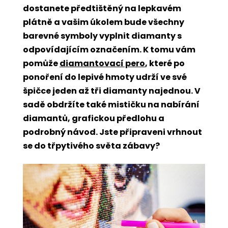
dostanete předtištěný na lepkavém
plátně a vašim úkolem bude všechny
barevné symboly vyplnit diamanty s
odpovídajícím označením. K tomu vám
pomůže
diamantovací pero
, které po
ponoření do lepivé hmoty udrží ve své
špičce jeden až tři diamanty najednou. V
sadě obdržíte také mističku na nabírání
diamantů, grafickou předlohu a
podrobný návod. Jste připraveni vrhnout
se do třpytivého světa zábavy?