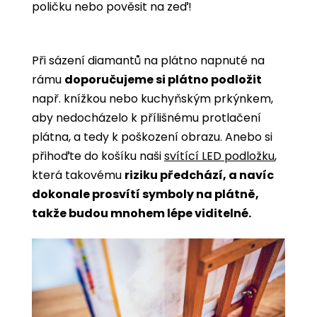
poličku nebo pověsit na zeď!
Při sázení diamantů na plátno napnuté na
rámu
doporučujeme si plátno podložit
např. knížkou nebo kuchyňským prkýnkem,
aby nedocházelo k přílišnému protlačení
plátna, a tedy k poškození obrazu. Anebo si
přihoďte do košíku naši
svítící LED podložku
,
která takovému
riziku předchází, a navíc
dokonale prosvítí symboly na plátně,
takže budou mnohem lépe viditelné.