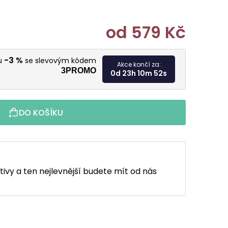
od
579 Kč
Měrná cen
-3 %
vu
se slevovým kódem
Akce končí za:
3PROMO
0d 23h 10m 50s
DO KOŠÍKU
tivy a ten nejlevnější budete mít od nás