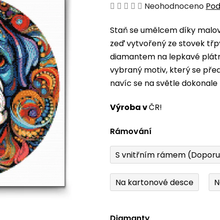
Průměrné
Neohodnoceno
Pod
hodnocení
Staň se umělcem díky malová
produktu
zeď vytvořený ze stovek třp
je
diamantem na lepkavé plátno
0,0
vybraný motiv, který se pře
z
navíc se na světle dokonale 
5
hvězdiček.
Výroba v
ČR!
Rámování
S vnitřním rámem (Dopor
Na kartonové desce
N
Diamanty