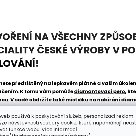
VOŘENÍ NA VŠECHNY ZPŮSOB
CIALITY ČESKÉ VÝROBY V P
LOVÁNÍ
!
tanete předtištěný na lepkavém plátně a vašim úkol
načením. K tomu vám pomůže
diamantovací pero
, kt
dnou. V sadě obdržíte také mističku na nabírání dia
řpytivého světa zábavy?
web používá k poskytování služeb, personalizaci reklam
ýze návštěvnosti soubory cookie, které napomáhají neus
vat funkce webu. Více informací