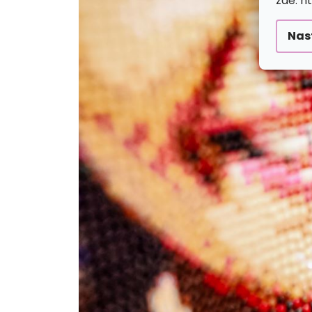
zde: h
Nas