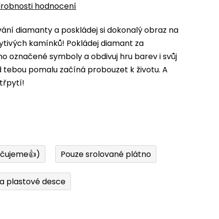
robnosti hodnocení
ní diamanty a poskládej si dokonalý obraz na
ytivých kamínků! Pokládej diamant za
 označené symboly a obdivuj hru barev i svůj
d tebou pomalu začíná probouzet k životu. A
třpytí!
učujeme👍)
Pouze srolované plátno
a plastové desce