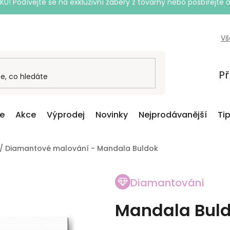
Podívejte se na exkluzivní záběry z továrny nebo posbírejte o
Vš
Př
ce
Akce
Výprodej
Novinky
Nejprodávanější
Ti
/
Diamantové malování - Mandala Buldok
Diamantování
Mandala Bul