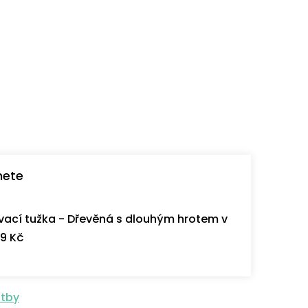
nete
ací tužka - Dřevěná s dlouhým hrotem v
9 Kč
atby