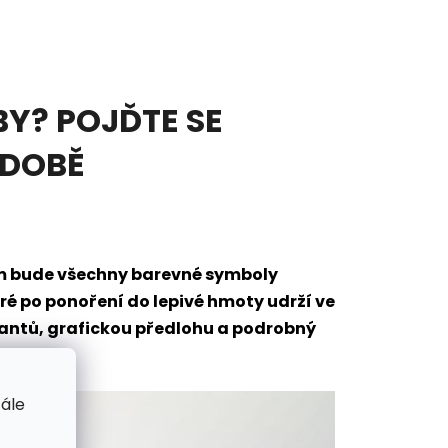
Y? POJĎTE SE
ODOBĚ
em bude všechny barevné symboly
eré po ponoření do lepivé hmoty udrží ve
mantů, grafickou předlohu a podrobný
tále