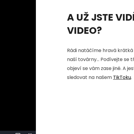
A UŽ JSTE VID
VIDEO?
Rádi natáčíme hravá krátká 
naší továrny... Podívejte se 
objeví se vám zase jiné. A je
sledovat na našem
TikToku
.