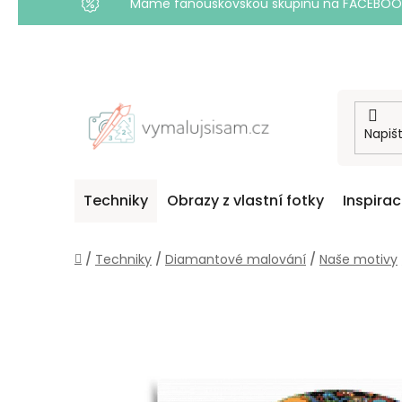
Máme fanouškovskou skupinu na FACEBOOKU! 
Přejít
na
obsah
Techniky
Obrazy z vlastní fotky
Inspira
Domů
/
Techniky
/
Diamantové malování
/
Naše motivy