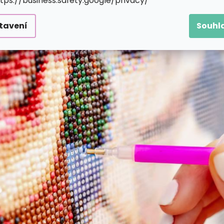
ttps://business.safety.google/privacy/
tavení
Souhl