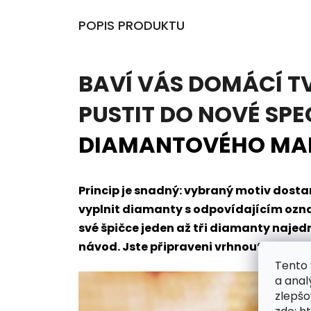
POPIS PRODUKTU
BAVÍ VÁS DOMÁCÍ T
PUSTIT DO NOVÉ SPE
DIAMANTOVÉHO MA
Princip je snadný: vybraný motiv dos
vyplnit diamanty s odpovídajícím oz
své špičce jeden až tři diamanty naje
návod. Jste připraveni vrhnout se do t
Tento 
a anal
zlepšo