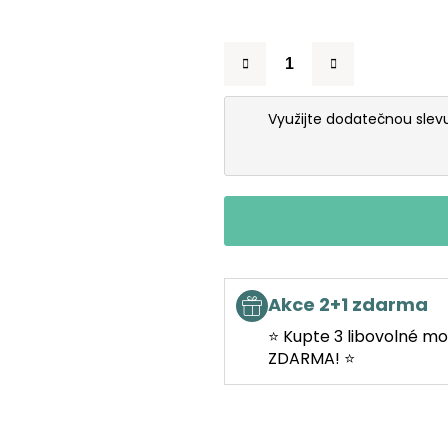
Využijte dodatečnou sle
Akce 2+1 zdarma
⭐ Kupte 3 libovolné mo
ZDARMA! ⭐