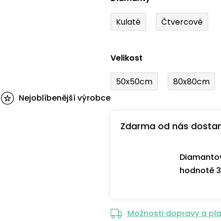
Kulaté
Čtvercové
Velikost
50x50cm
80x80cm
Nejoblíbenější výrobce
Zdarma od nás dosta
Diamantov
hodnotě 3
Možnosti dopravy a pl