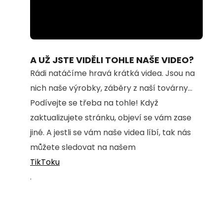
Loaded
:
Unmute
100.00%
A UŽ JSTE VIDĚLI TOHLE NAŠE VIDEO?
Rádi natáčíme hravá krátká videa. Jsou na
nich naše výrobky, záběry z naší továrny...
Podívejte se třeba na tohle! Když
zaktualizujete stránku, objeví se vám zase
jiné. A jestli se vám naše videa líbí, tak nás
můžete sledovat na našem
TikToku
.