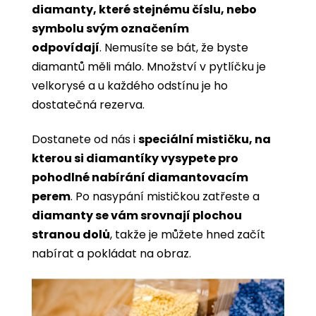
diamanty, které stejnému číslu, nebo
symbolu svým označením
odpovídají
. Nemusíte se bát, že byste
diamantů měli málo. Množství v pytlíčku je
velkorysé a u každého odstínu je ho
dostatečná rezerva.
Dostanete od nás i
speciální mističku, na
kterou si diamantíky vysypete pro
pohodlné nabírání diamantovacím
perem
. Po nasypání mističkou zatřeste a
diamanty se vám srovnají plochou
stranou dolů
, takže je můžete hned začít
nabírat a pokládat na obraz.