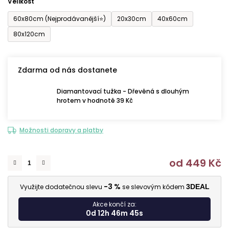
Velikost
60x80cm (Nejprodávanější⭐)
20x30cm
40x60cm
80x120cm
Zdarma od nás dostanete
Diamantovací tužka - Dřevěná s dlouhým
hrotem v hodnotě 39 Kč
Možnosti dopravy a platby
od
449 Kč
M
-3 %
Využijte dodatečnou slevu
se slevovým kódem
3DEAL
Akce končí za:
0d 12h 46m 44s