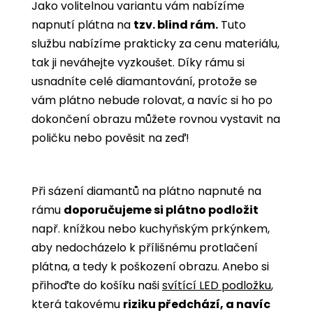
Jako volitelnou variantu vám nabízíme
napnutí plátna na
tzv. blind rám.
Tuto
službu nabízíme prakticky za cenu materiálu,
tak ji neváhejte vyzkoušet. Díky rámu si
usnadníte celé diamantování, protože se
vám plátno nebude rolovat, a navíc si ho po
dokončení obrazu můžete rovnou vystavit na
poličku nebo pověsit na zeď!
Při sázení diamantů na plátno napnuté na
rámu
doporučujeme si plátno podložit
např. knížkou nebo kuchyňským prkýnkem,
aby nedocházelo k přílišnému protlačení
plátna, a tedy k poškození obrazu. Anebo si
přihoďte do košíku naši
svítící LED podložku
,
která takovému
riziku předchází, a navíc