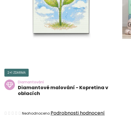
2+1 ZDARMA
Diamantování
Diamantové malování - Kopretina v
oblacích
Průměrné
Podrobnosti hodnocení
Neohodnoceno
hodnocení
produktu