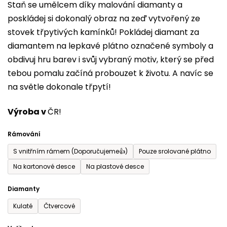
Staň se umělcem díky malování diamanty a
je
poskládej si dokonalý obraz na zeď vytvořený ze
0,0
stovek třpytivých kamínků! Pokládej diamant za
z
diamantem na lepkavé plátno označené symboly a
5
obdivuj hru barev i svůj vybraný motiv, který se před
hvězdiček.
tebou pomalu začíná probouzet k životu. A navíc se
na světle dokonale třpytí!
Výroba v
ČR!
Rámování
S vnitřním rámem (Doporučujeme👍)
Pouze srolované plátno
Na kartonové desce
Na plastové desce
Diamanty
Kulaté
Čtvercové