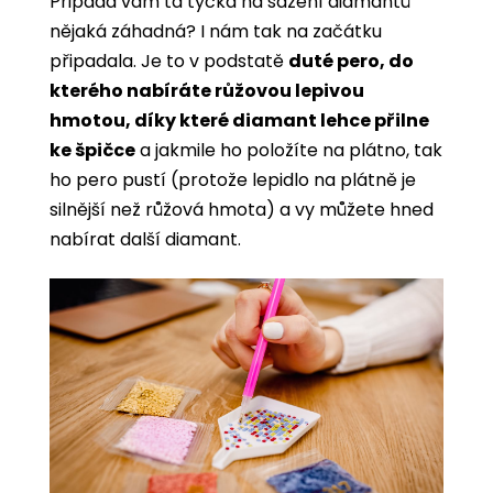
Připadá vám ta tyčka na sázení diamantů
nějaká záhadná? I nám tak na začátku
připadala. Je to v podstatě
duté pero, do
kterého nabíráte růžovou lepivou
hmotou, díky které diamant lehce přilne
ke špičce
a jakmile ho položíte na plátno, tak
ho pero pustí (protože lepidlo na plátně je
silnější než růžová hmota) a vy můžete hned
nabírat další diamant.