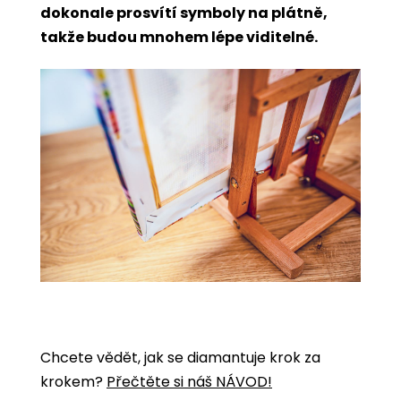
dokonale prosvítí symboly na plátně,
takže budou mnohem lépe viditelné.
Chcete vědět, jak se diamantuje krok za
krokem?
Přečtěte si náš NÁVOD!