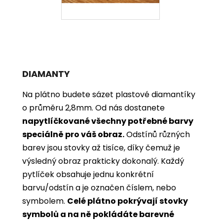
DIAMANTY
Na plátno budete sázet plastové diamantíky
o průměru 2,8mm. Od nás dostanete
napytlíčkované všechny potřebné barvy
speciálně pro váš obraz.
Odstínů různých
barev jsou stovky až tisíce, díky čemuž je
výsledný obraz prakticky dokonalý.
Každý
pytlíček obsahuje jednu konkrétní
barvu/odstín a je označen číslem, nebo
symbolem.
Celé plátno pokrývají stovky
symbolů a na ně pokládáte barevné