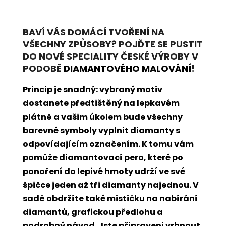
BAVÍ VÁS DOMÁCÍ TVOŘENÍ NA
VŠECHNY ZPŮSOBY? POJĎTE SE PUSTIT
DO NOVÉ SPECIALITY ČESKÉ VÝROBY V
PODOBĚ
DIAMANTOVÉHO MALOVÁNÍ
!
Princip je snadný: vybraný motiv
dostanete předtištěný na lepkavém
plátně a vašim úkolem bude všechny
barevné symboly vyplnit diamanty s
odpovídajícím označením. K tomu vám
pomůže
diamantovací pero
, které po
ponoření do lepivé hmoty udrží ve své
špičce jeden až tři diamanty najednou. V
sadě obdržíte také mističku na nabírání
diamantů, grafickou předlohu a
podrobný návod. Jste připraveni vrhnout