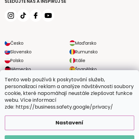
SLEDUJTE NÁS A INSPIRUJ SE
Česko
Maďarsko
Slovensko
Rumunsko
Polsko
Itálie
Německo
Španělsko
Velká Británie
Rakousko
Tento web používá k poskytování služeb,
personalizaci reklam a analýze návštěvnosti soubory
cookie, které napomáhají neustále zlepšovat funkce
SPOLEHLIVÉ MOŽNOSTI DOPRAVY
webu. Více informací
zde: https://business.safety.google/privacy/
BEZPEČNÉ MOŽNOSTI PLATBY
Nastavení