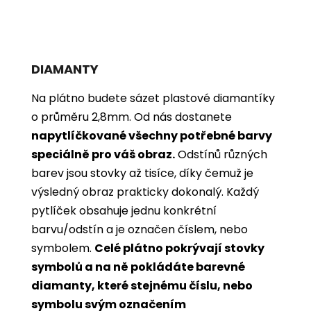
DIAMANTY
Na plátno budete sázet plastové diamantíky
o průměru 2,8mm. Od nás dostanete
napytlíčkované všechny potřebné barvy
speciálně pro váš obraz.
Odstínů různých
barev jsou stovky až tisíce, díky čemuž je
výsledný obraz prakticky dokonalý.
Každý
pytlíček obsahuje jednu konkrétní
barvu/odstín a je označen číslem, nebo
symbolem.
Celé plátno pokrývají stovky
symbolů a na ně pokládáte barevné
diamanty, které stejnému číslu, nebo
symbolu svým označením