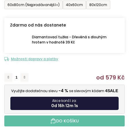
60x80cm (Nejprodávanější⭐)
40x60cm
80x120cm
Zdarma od nás dostanete
Diamantovací tužka - Dřevěná s dlouhým
hrotem v hodnotě 39 Kč
Možnosti dopravy a platby
od
579 Kč
M
-4 %
Využijte dodatečnou slevu
se slevovým kódem
4SALE
Akce končí za:
0d 16h 12m 0s
DO KOŠÍKU