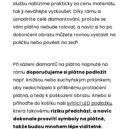
službu nabízíme prakticky za cenu materiálu,
tak ji neváhejte vyzkoušet. Díky rámu si
usnadníte celé diamantování, protože se
vám plátno nebude rolovat, a navíc si ho po
dokončení obrazu můžete rovnou vystavit na
poličku nebo pověsit na zeď!
Při sázení diamantů na plátno napnuté na
rámu
doporučujeme si plátno podložit
např. knížkou nebo kuchyňským prkýnkem,
aby nedocházelo k přílišnému protlačení
plátna, a tedy k poškození obrazu. Anebo si
přihoďte do košíku naši
svítící LED podložku
,
která takovému
riziku předchází, a navíc
dokonale prosvítí symboly na plátně,
takže budou mnohem lépe viditelné.