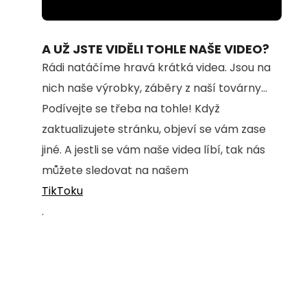
Loaded
:
Unmute
48.54%
A UŽ JSTE VIDĚLI TOHLE NAŠE VIDEO?
Rádi natáčíme hravá krátká videa. Jsou na
nich naše výrobky, záběry z naší továrny...
Podívejte se třeba na tohle! Když
zaktualizujete stránku, objeví se vám zase
jiné. A jestli se vám naše videa líbí, tak nás
můžete sledovat na našem
TikToku
.