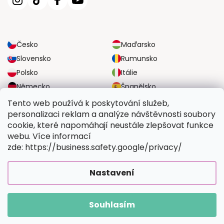
Česko
Maďarsko
Slovensko
Rumunsko
Polsko
Itálie
Německo
Španělsko
Velká Británie
Rakousko
Tento web používá k poskytování služeb,
personalizaci reklam a analýze návštěvnosti soubory
cookie, které napomáhají neustále zlepšovat funkce
SPOLEHLIVÉ MOŽNOSTI DOPRAVY
webu. Více informací
zde: https://business.safety.google/privacy/
BEZPEČNÉ MOŽNOSTI PLATBY
Nastavení
Souhlasím
Copyright 2026
Vymalujsisam.cz
. Všechna práva vyhrazena.
Vytvořil Shoptet Premium
|
Upravilo
FV STUDIO