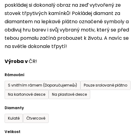
poskládej si dokonalý obraz na zeď vytvořený ze
0,0
stovek třpytivých kamínků! Pokládej diamant za
z
diamantem na lepkavé plátno označené symboly a
5
obdivuj hru barev i svůj vybraný motiv, který se před
hvězdiček.
tebou pomalu začíná probouzet k životu. A navíc se
na světle dokonale třpytí!
Výroba v
ČR!
Rámování
S vnitřním rámem (Doporučujeme👍)
Pouze srolované plátno
Na kartonové desce
Na plastové desce
Diamanty
Kulaté
Čtvercové
Velikost