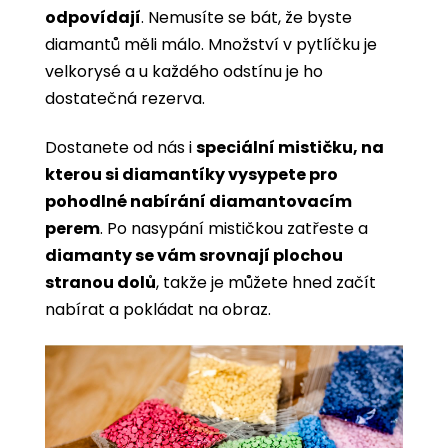
odpovídají
. Nemusíte se bát, že byste
diamantů měli málo. Množství v pytlíčku je
velkorysé a u každého odstínu je ho
dostatečná rezerva.
Dostanete od nás i
speciální mističku, na
kterou si diamantíky vysypete pro
pohodlné nabírání diamantovacím
perem
. Po nasypání mističkou zatřeste a
diamanty se vám srovnají plochou
stranou dolů
, takže je můžete hned začít
nabírat a pokládat na obraz.