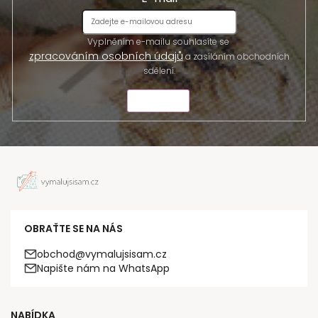
Vyplněním e-mailu souhlasíte se
zpracováním osobních údajů
a zasíláním obchodních
sdělení.
ODESLAT
OBRAŤTE SE NA NÁS
obchod@vymalujsisam.cz
Napište nám na WhatsApp
NABÍDKA