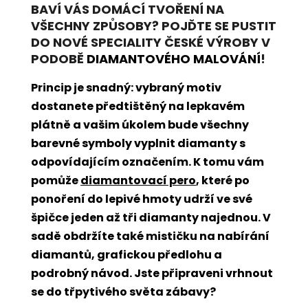
BAVÍ VÁS DOMÁCÍ TVOŘENÍ NA
VŠECHNY ZPŮSOBY? POJĎTE SE PUSTIT
DO NOVÉ SPECIALITY ČESKÉ VÝROBY V
PODOBĚ
DIAMANTOVÉHO MALOVÁNÍ
!
Princip je snadný: vybraný motiv
dostanete předtištěný na lepkavém
plátně a vašim úkolem bude všechny
barevné symboly vyplnit diamanty s
odpovídajícím označením. K tomu vám
pomůže
diamantovací pero
, které po
ponoření do lepivé hmoty udrží ve své
špičce jeden až tři diamanty najednou. V
sadě obdržíte také mističku na nabírání
diamantů, grafickou předlohu a
podrobný návod. Jste připraveni vrhnout
se do třpytivého světa zábavy?