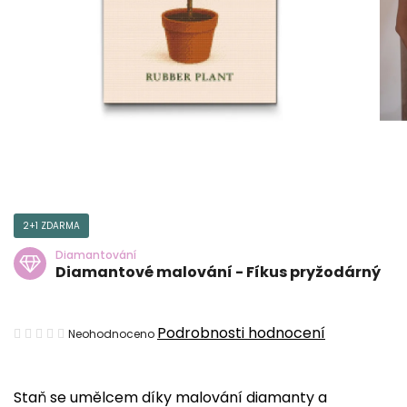
2+1 ZDARMA
Diamantování
Diamantové malování - Fíkus pryžodárný
Průměrné
Podrobnosti hodnocení
Neohodnoceno
hodnocení
produktu
Staň se umělcem díky malování diamanty a
je