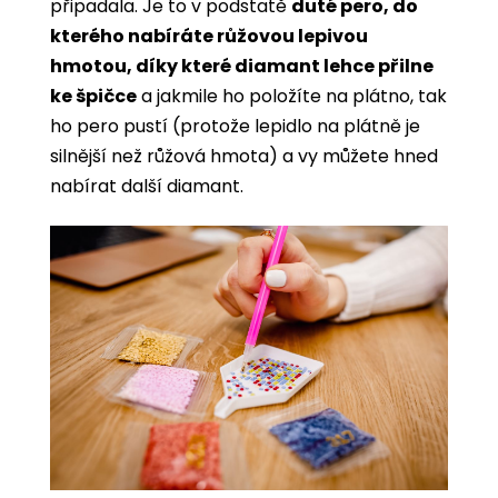
připadala. Je to v podstatě
duté pero, do
kterého nabíráte růžovou lepivou
hmotou, díky které diamant lehce přilne
ke špičce
a jakmile ho položíte na plátno, tak
ho pero pustí (protože lepidlo na plátně je
silnější než růžová hmota) a vy můžete hned
nabírat další diamant.