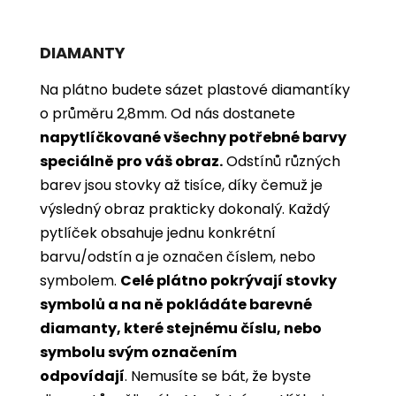
DIAMANTY
Na plátno budete sázet plastové diamantíky
o průměru 2,8mm. Od nás dostanete
napytlíčkované všechny potřebné barvy
speciálně pro váš obraz.
Odstínů různých
barev jsou stovky až tisíce, díky čemuž je
výsledný obraz prakticky dokonalý.
Každý
pytlíček obsahuje jednu konkrétní
barvu/odstín a je označen číslem, nebo
symbolem.
Celé plátno pokrývají stovky
symbolů a na ně pokládáte barevné
diamanty, které stejnému číslu, nebo
symbolu svým označením
odpovídají
. Nemusíte se bát, že byste