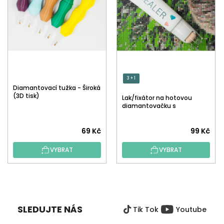
3 + 1
Diamantovací tužka - Široká
(3D tisk)
Lak/fixátor na hotovou
diamantovačku s
aplikátorem
Průměrné
Průměrné
69 Kč
99 Kč
hodnocení
hodnocení
VYBRAT
VYBRAT
produktu
produktu
je
je
5,0
5,0
Z
z
z
Á
5
5
P
hvězdiček.
hvězdiček.
SLEDUJTE NÁS
Tik Tok
Youtube
A