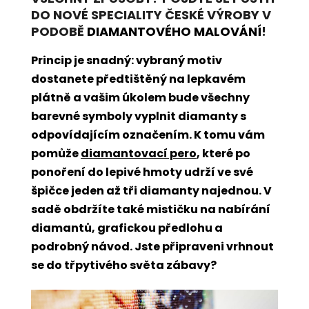
DO NOVÉ SPECIALITY ČESKÉ VÝROBY V
PODOBĚ
DIAMANTOVÉHO MALOVÁNÍ
!
Princip je snadný: vybraný motiv
dostanete předtištěný na lepkavém
plátně a vašim úkolem bude všechny
barevné symboly vyplnit diamanty s
odpovídajícím označením. K tomu vám
pomůže
diamantovací pero
, které po
ponoření do lepivé hmoty udrží ve své
špičce jeden až tři diamanty najednou. V
sadě obdržíte také mističku na nabírání
diamantů, grafickou předlohu a
podrobný návod. Jste připraveni vrhnout
se do třpytivého světa zábavy?