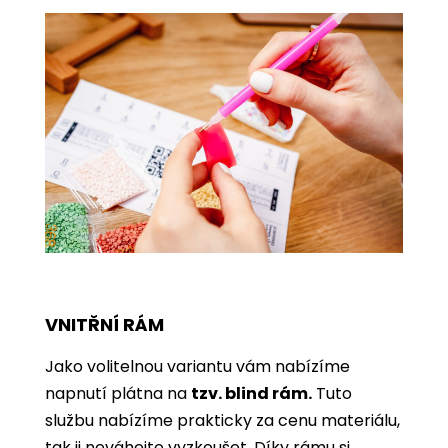
VNITŘNÍ RÁM
Jako volitelnou variantu vám nabízíme
napnutí plátna na
tzv. blind rám.
Tuto
službu nabízíme prakticky za cenu materiálu,
tak ji neváhejte vyzkoušet. Díky rámu si