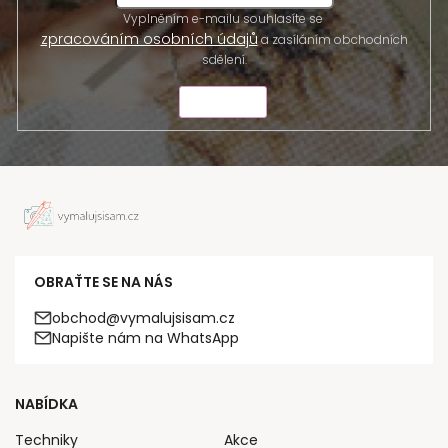
Vyplněním e-mailu souhlasíte se
zpracováním osobních údajů
a zasíláním obchodních
sdělení.
ODESLAT
OBRAŤTE SE NA NÁS
obchod@vymalujsisam.cz
Napište nám na WhatsApp
NABÍDKA
Techniky
Akce