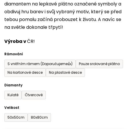
diamantem na lepkavé plátno označené symboly a
5
obdivuj hru barev i svůj vybraný motiv, který se před
hvězdiček.
tebou pomalu začíná probouzet k životu. A navíc se
na světle dokonale třpytí!
Výroba v
ČR!
Rámování
S vnitřním rámem (Doporučujeme👍)
Pouze srolované plátno
Na kartonové desce
Na plastové desce
Diamanty
Kulaté
Čtvercové
Velikost
50x50cm
80x80cm