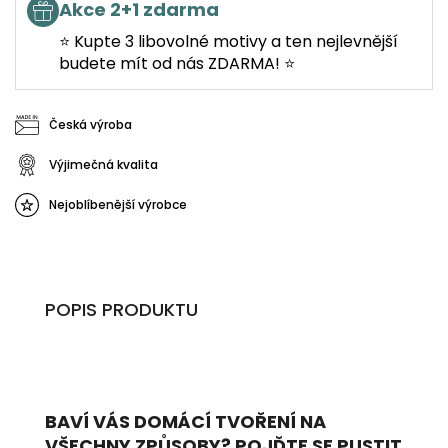
Akce 2+1 zdarma
⭐ Kupte 3 libovolné motivy a ten nejlevnější
budete mít od nás ZDARMA! ⭐
Česká výroba
Výjimečná kvalita
Nejoblíbenější výrobce
POPIS PRODUKTU
BAVÍ VÁS DOMÁCÍ TVOŘENÍ NA
VŠECHNY ZPŮSOBY? POJĎTE SE PUSTIT