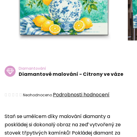
Diamantování
Diamantové malování - Citrony ve váze
Průměrné
Podrobnosti hodnocení
Neohodnoceno
hodnocení
produktu
Staň se umělcem díky malování diamanty a
je
poskládej si dokonalý obraz na zeď vytvořený ze
0,0
stovek třpytivých kamínků! Pokládej diamant za
z