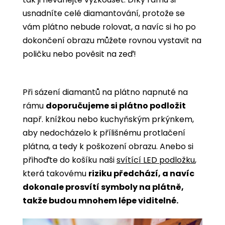
usnadníte celé diamantování, protože se
vám plátno nebude rolovat, a navíc si ho po
dokončení obrazu můžete rovnou vystavit na
poličku nebo pověsit na zeď!
Při sázení diamantů na plátno napnuté na
rámu
doporučujeme si plátno podložit
např. knížkou nebo kuchyňským prkýnkem,
aby nedocházelo k přílišnému protlačení
plátna, a tedy k poškození obrazu. Anebo si
přihoďte do košíku naši
svítící LED podložku
,
která takovému
riziku předchází, a navíc
dokonale prosvítí symboly na plátně,
takže budou mnohem lépe viditelné.