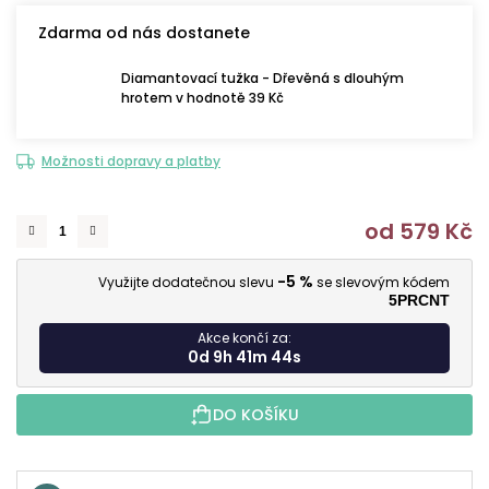
Zdarma od nás dostanete
Diamantovací tužka - Dřevěná s dlouhým
hrotem v hodnotě 39 Kč
Možnosti dopravy a platby
od
579 Kč
M
-5 %
Využijte dodatečnou slevu
se slevovým kódem
5PRCNT
Akce končí za:
0d 9h 41m 42s
DO KOŠÍKU