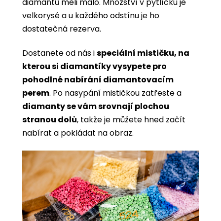
diamantů měli málo. Množství v pytlíčku je
velkorysé a u každého odstínu je ho
dostatečná rezerva.
Dostanete od nás i
speciální mističku, na
kterou si diamantíky vysypete pro
pohodlné nabírání diamantovacím
perem
. Po nasypání mističkou zatřeste a
diamanty se vám srovnají plochou
stranou dolů
, takže je můžete hned začít
nabírat a pokládat na obraz.