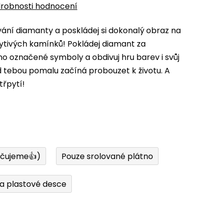
robnosti hodnocení
ní diamanty a poskládej si dokonalý obraz na
ytivých kamínků! Pokládej diamant za
 označené symboly a obdivuj hru barev i svůj
d tebou pomalu začíná probouzet k životu. A
třpytí!
učujeme👍)
Pouze srolované plátno
a plastové desce