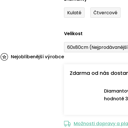
Kulaté
Čtvercové
Velikost
60x80cm (Nejprodávanějš
Nejoblíbenější výrobce
Zdarma od nás dosta
Diamantov
hodnotě 3
Možnosti dopravy a pl