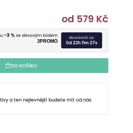
od
579 Kč
Měrná cen
-3 %
vu
se slevovým kódem
Akce končí za:
3PROMO
0d 22h 11m 25s
DO KOŠÍKU
tivy a ten nejlevnější budete mít od nás