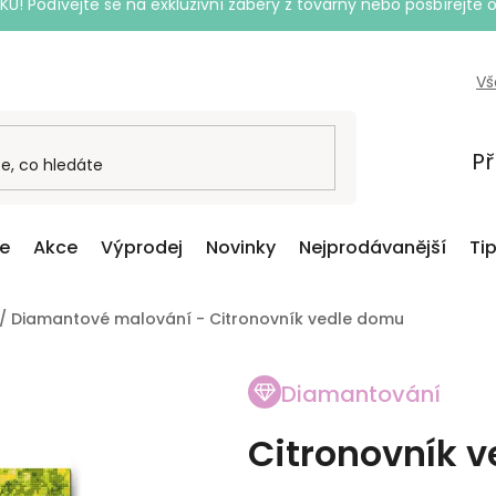
Podívejte se na exkluzivní záběry z továrny nebo posbírejte o
Vš
Př
ce
Akce
Výprodej
Novinky
Nejprodávanější
Ti
/
Diamantové malování - Citronovník vedle domu
Diamantování
Citronovník 