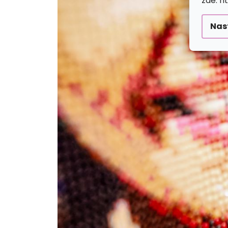
zde: h
Nas