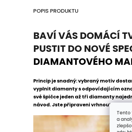
POPIS PRODUKTU
BAVÍ VÁS DOMÁCÍ T
PUSTIT DO NOVÉ SPE
DIAMANTOVÉHO MA
Princip je snadný: vybraný motiv dos
vyplnit diamanty s odpovídajícím oz
své špičce jeden až tři diamanty naje
návod. Jste připraveni vrhnout se do t
Tento 
a anal
zlepšo