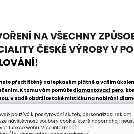
VOŘENÍ NA VŠECHNY ZPŮSOB
CIALITY ČESKÉ VÝROBY V P
LOVÁNÍ
!
tanete předtištěný na lepkavém plátně a vašim úkol
načením. K tomu vám pomůže
diamantovací pero
, kt
dnou. V sadě obdržíte také mističku na nabírání dia
řpytivého světa zábavy?
web používá k poskytování služeb, personalizaci reklam
ýze návštěvnosti soubory cookie, které napomáhají neus
vat funkce webu. Více informací