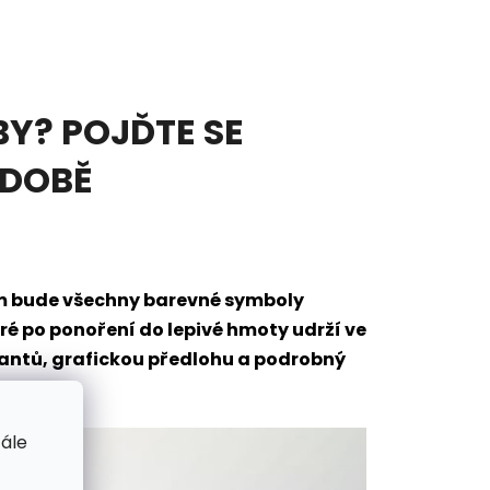
Y? POJĎTE SE
ODOBĚ
em bude všechny barevné symboly
eré po ponoření do lepivé hmoty udrží ve
mantů, grafickou předlohu a podrobný
tále