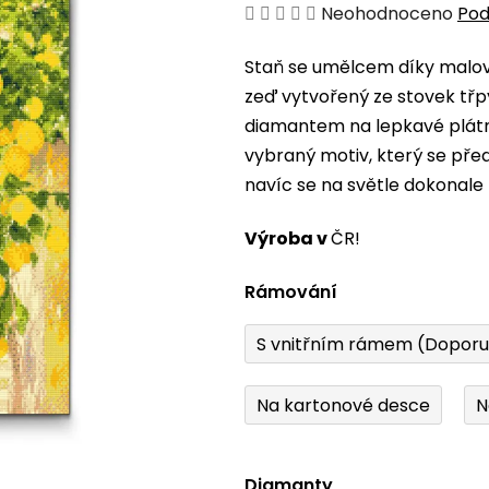
Průměrné
Neohodnoceno
Pod
hodnocení
Staň se umělcem díky malová
produktu
zeď vytvořený ze stovek třp
je
diamantem na lepkavé plátno
0,0
vybraný motiv, který se pře
z
navíc se na světle dokonale 
5
hvězdiček.
Výroba v
ČR!
Rámování
S vnitřním rámem (Dopor
Na kartonové desce
N
Diamanty