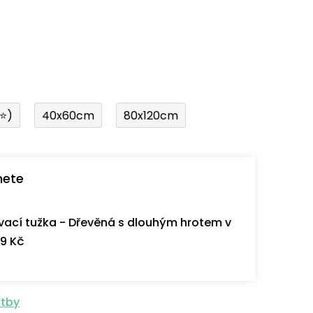
í⭐)
40x60cm
80x120cm
nete
ací tužka - Dřevěná s dlouhým hrotem v
9 Kč
atby