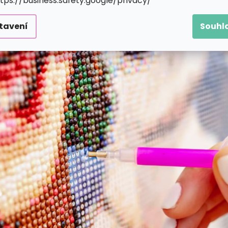
ttps://business.safety.google/privacy/
tavení
Souhl