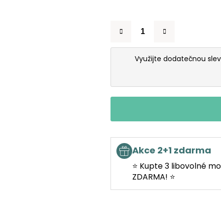
Využijte dodatečnou sle
Akce 2+1 zdarma
⭐ Kupte 3 libovolné mo
ZDARMA! ⭐