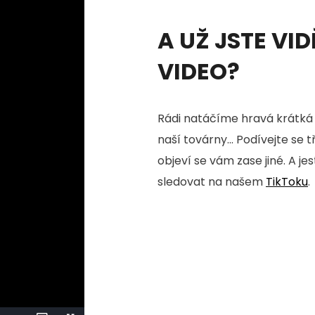
A UŽ JSTE VID
VIDEO?
Rádi natáčíme hravá krátká 
naší továrny... Podívejte se 
objeví se vám zase jiné. A je
sledovat na našem
TikToku
.