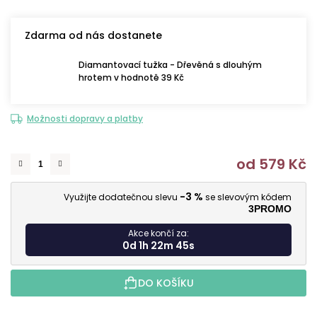
Zdarma od nás dostanete
Diamantovací tužka - Dřevěná s dlouhým
hrotem v hodnotě 39 Kč
Možnosti dopravy a platby
od
579 Kč
M
-3 %
Využijte dodatečnou slevu
se slevovým kódem
3PROMO
Akce končí za:
0d 1h 22m 43s
DO KOŠÍKU