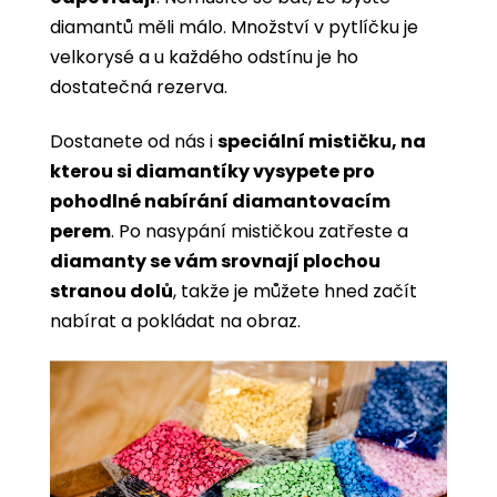
diamantů měli málo. Množství v pytlíčku je
velkorysé a u každého odstínu je ho
dostatečná rezerva.
Dostanete od nás i
speciální mističku, na
kterou si diamantíky vysypete pro
pohodlné nabírání diamantovacím
perem
. Po nasypání mističkou zatřeste a
diamanty se vám srovnají plochou
stranou dolů
, takže je můžete hned začít
nabírat a pokládat na obraz.