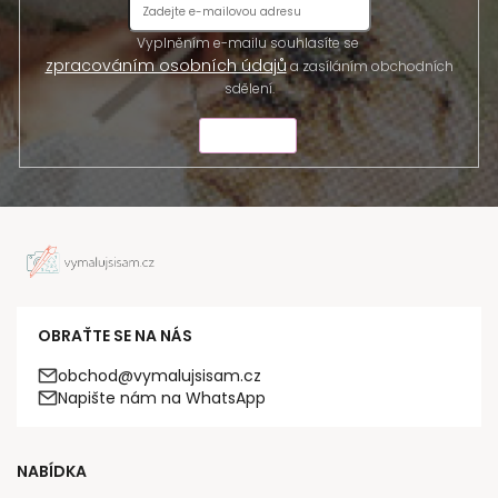
Vyplněním e-mailu souhlasíte se
zpracováním osobních údajů
a zasíláním obchodních
sdělení.
ODESLAT
OBRAŤTE SE NA NÁS
obchod@vymalujsisam.cz
Napište nám na WhatsApp
NABÍDKA