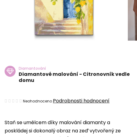
Diamantování
Diamantové malování - Citronovník vedle
domu
Průměrné
Podrobnosti hodnocení
Neohodnoceno
hodnocení
produktu
Staň se umělcem díky malování diamanty a
je
poskládej si dokonalý obraz na zeď vytvořený ze
0,0