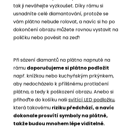
tak ji neváhejte vyzkoušet. Díky rámu si
usnadníte celé diamantování, protože se
vám plátno nebude rolovat, a navíc si ho po
dokončení obrazu můžete rovnou vystavit na
poličku nebo pověsit na zeď!
Při sázení diamantů na plátno napnuté na
rámu
doporučujeme si plátno podložit
např. knížkou nebo kuchyňským prkýnkem,
aby nedocházelo k přílišnému protlačení
plátna, a tedy k poškození obrazu. Anebo si
přihoďte do košíku naši
svítící LED podložku
,
která takovému
riziku předchází, a navíc
dokonale prosvítí symboly na plátně,
takže budou mnohem lépe viditelné.