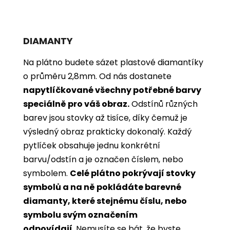
DIAMANTY
Na plátno budete sázet plastové diamantíky
o průměru 2,8mm. Od nás dostanete
napytlíčkované všechny potřebné barvy
speciálně pro váš obraz.
Odstínů různých
barev jsou stovky až tisíce, díky čemuž je
výsledný obraz prakticky dokonalý.
Každý
pytlíček obsahuje jednu konkrétní
barvu/odstín a je označen číslem, nebo
symbolem.
Celé plátno pokrývají stovky
symbolů a na ně pokládáte barevné
diamanty, které stejnému číslu, nebo
symbolu svým označením
odpovídají
. Nemusíte se bát, že byste