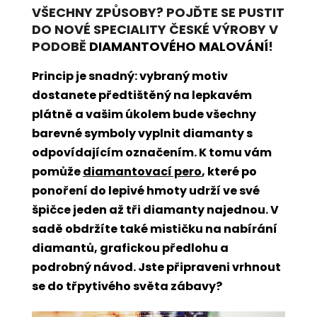
VŠECHNY ZPŮSOBY? POJĎTE SE PUSTIT
DO NOVÉ SPECIALITY ČESKÉ VÝROBY V
PODOBĚ
DIAMANTOVÉHO MALOVÁNÍ
!
Princip je snadný: vybraný motiv
dostanete předtištěný na lepkavém
plátně a vašim úkolem bude všechny
barevné symboly vyplnit diamanty s
odpovídajícím označením. K tomu vám
pomůže
diamantovací pero
, které po
ponoření do lepivé hmoty udrží ve své
špičce jeden až tři diamanty najednou. V
sadě obdržíte také mističku na nabírání
diamantů, grafickou předlohu a
podrobný návod. Jste připraveni vrhnout
se do třpytivého světa zábavy?