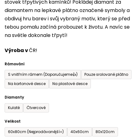
stovek třpytivých kamínků! Pokládej diamant za
z
diamantem na lepkavé plátno označené symboly a
5
obdivuj hru barev i svůj vybraný motiv, který se před
hvězdiček.
tebou pomalu začíná probouzet k životu. A navíc se
na světle dokonale třpytí!
Výroba v
ČR!
Rámování
S vnitřním rámem (Doporučujeme👍)
Pouze srolované plátno
Na kartonové desce
Na plastové desce
Diamanty
Kulaté
Čtvercové
Velikost
60x80cm (Nejprodávanější⭐)
40x60cm
80x120cm