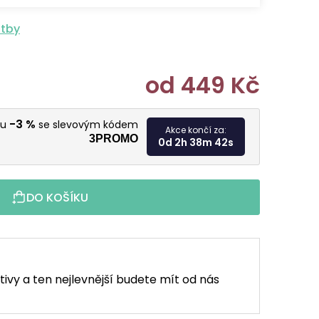
atby
od
449 Kč
Měrná cen
-3 %
vu
se slevovým kódem
Akce končí za:
3PROMO
0d 2h 38m 40s
DO KOŠÍKU
tivy a ten nejlevnější budete mít od nás