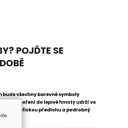
Y? POJĎTE SE
ODOBĚ
em bude všechny barevné symboly
eré po ponoření do lepivé hmoty udrží ve
mantů, grafickou předlohu a podrobný
tále