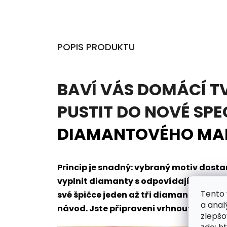
POPIS PRODUKTU
BAVÍ VÁS DOMÁCÍ T
PUSTIT DO NOVÉ SPE
DIAMANTOVÉHO MA
Princip je snadný: vybraný motiv dos
vyplnit diamanty s odpovídajícím oz
Tento 
své špičce jeden až tři diamanty naje
a anal
návod. Jste připraveni vrhnout se do t
zlepšo