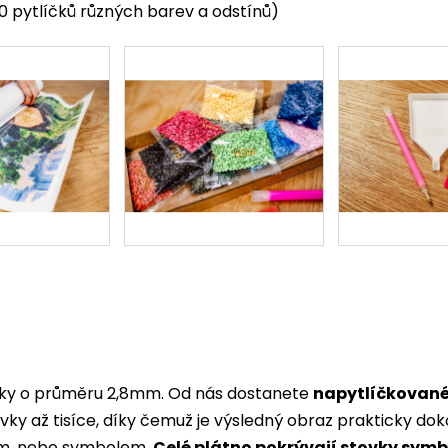
0 pytlíčků různých barev a odstínů)
íky o průměru 2,8mm. Od nás dostanete
napytlíčkované
vky až tisíce, díky čemuž je výsledný obraz prakticky dok
lem, nebo symbolem.
Celé plátno pokrývají stovky sym