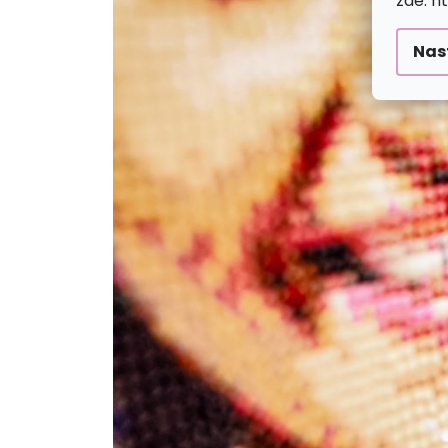
zde: h
Nas