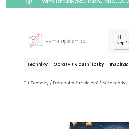
Máme fanouškovskou skupinu na FACEBOOKU! 
Přejít
na
obsah
Techniky
Obrazy z vlastní fotky
Inspira
Domů
/
Techniky
/
Diamantové malování
/
Naše motivy