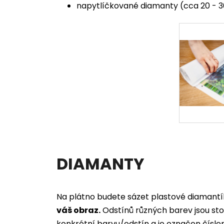
napytlíčkované diamanty (cca 20 - 3
DIAMANTY
Na plátno budete sázet plastové diamant
váš obraz.
Odstínů různých barev jsou sto
konkrétní barvu/odstín a je označen čís