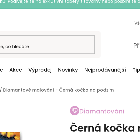
Podívejte se na exkluzivní záběry z továrny nebo posbírejte o
Vš
Př
ce
Akce
Výprodej
Novinky
Nejprodávanější
Ti
/
Diamantové malování - Černá kočka na podzim
Diamantování
Černá kočka 