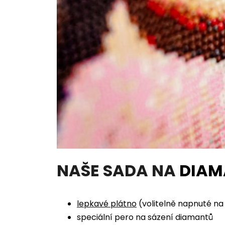
NAŠE SADA NA
DIAM
lepkavé plátno
(volitelně napnuté n
speciální pero na sázení diamantů