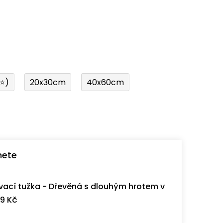
í⭐)
20x30cm
40x60cm
nete
ací tužka - Dřevěná s dlouhým hrotem v
9 Kč