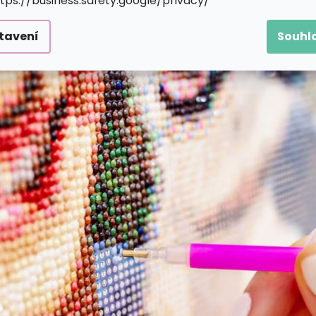
ttps://business.safety.google/privacy/
tavení
Souhl