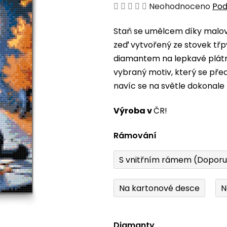
Průměrné
Neohodnoceno
Pod
hodnocení
Staň se umělcem díky malová
produktu
zeď vytvořený ze stovek třp
je
diamantem na lepkavé plátno
0,0
vybraný motiv, který se pře
z
navíc se na světle dokonale 
5
hvězdiček.
Výroba v
ČR!
Rámování
S vnitřním rámem (Dopor
Na kartonové desce
N
Diamanty