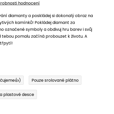
robnosti hodnocení
ní diamanty a poskládej si dokonalý obraz na
ytivých kamínků! Pokládej diamant za
 označené symboly a obdivuj hru barev i svůj
d tebou pomalu začíná probouzet k životu. A
třpytí!
učujeme👍)
Pouze srolované plátno
a plastové desce