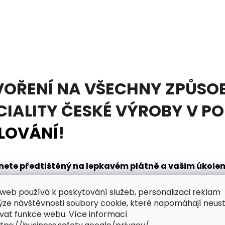
VOŘENÍ NA VŠECHNY ZPŮSOB
CIALITY ČESKÉ VÝROBY V P
LOVÁNÍ
!
tanete předtištěný na lepkavém plátně a vašim úkol
načením. K tomu vám pomůže
diamantovací pero
, kt
web používá k poskytování služeb, personalizaci reklam
dnou. V sadě obdržíte také mističku na nabírání dia
ýze návštěvnosti soubory cookie, které napomáhají neus
řpytivého světa zábavy?
vat funkce webu. Více informací