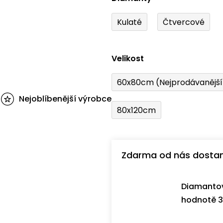
Kulaté
Čtvercové
Velikost
60x80cm (Nejprodávanějš
Nejoblíbenější výrobce
80x120cm
Zdarma od nás dosta
Diamantov
hodnotě 3