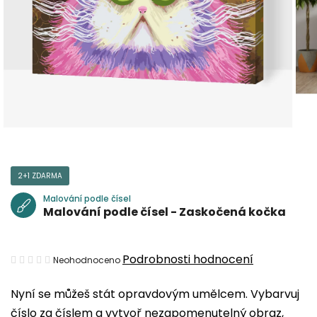
2+1 ZDARMA
Malování podle čísel
Malování podle čísel - Zaskočená kočka
Průměrné
Podrobnosti hodnocení
Neohodnoceno
hodnocení
Nyní se můžeš stát opravdovým umělcem. Vybarvuj
produktu
číslo za číslem a vytvoř nezapomenutelný obraz,
je