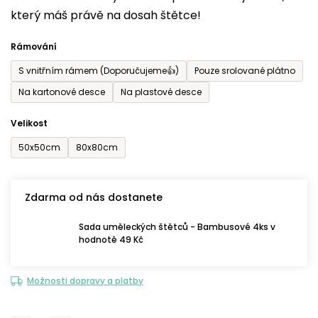
který máš právě na dosah štětce!
0,0
z
Rámování
5
S vnitřním rámem (Doporučujeme👍)
Pouze srolované plátno
hvězdiček.
Na kartonové desce
Na plastové desce
Velikost
50x50cm
80x80cm
Zdarma od nás dostanete
Sada uměleckých štětců - Bambusové 4ks v
hodnotě 49 Kč
Možnosti dopravy a platby