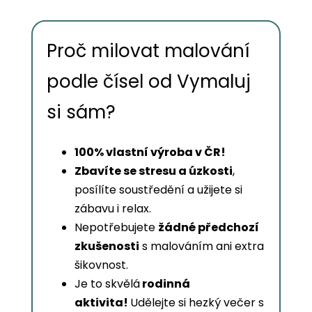
Proč milovat malování
podle čísel od Vymaluj
si sám?
100% vlastní výroba v ČR!
Zbavíte se stresu a úzkosti
,
posílíte soustředění a užijete si
zábavu i relax.
Nepotřebujete
žádné předchozí
zkušenosti
s malováním ani extra
šikovnost.
Je to skvělá
rodinná
aktivita!
Udělejte si hezký večer s