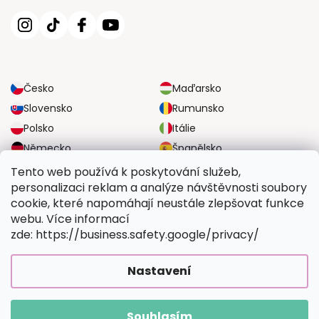
Česko
Maďarsko
Slovensko
Rumunsko
Polsko
Itálie
Německo
Španělsko
Velká Británie
Rakousko
Tento web používá k poskytování služeb,
personalizaci reklam a analýze návštěvnosti soubory
cookie, které napomáhají neustále zlepšovat funkce
SPOLEHLIVÉ MOŽNOSTI DOPRAVY
webu. Více informací
zde: https://business.safety.google/privacy/
BEZPEČNÉ MOŽNOSTI PLATBY
Nastavení
Souhlasím
Copyright 2026
Vymalujsisam.cz
. Všechna práva vyhrazena.