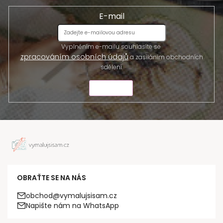
E-mail
Vyplněním e-mailu souhlasíte se
zpracováním osobních údajů
a zasíláním obchodních
sdělení.
ODESLAT
OBRAŤTE SE NA NÁS
obchod@vymalujsisam.cz
Napište nám na WhatsApp