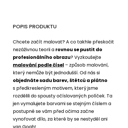
POPIS PRODUKTU
Chcete začít malovat? A co takhle přeskočit
nezáživnou teorii a
rovnou se pustit do
profesionálního obrazu
? Vyzkoušejte
malování podle čísel
­­– způsob malování,
který nemůže být jednodušší. Od nás si
objednáte sadu barev, štětců a plátno
s předkresleným motivem, který jsme
rozdělili do spousty očíslovaných políček. Ta
jen vymalujete barvami se stejným číslem a
postupně se vám před očima začne
vynořovat dílo, za které by se nestyděl ani
van Gogh!