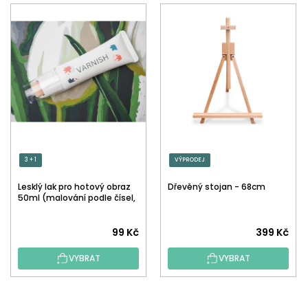
3 + 1
VÝPRODEJ
Lesklý lak pro hotový obraz
Dřevěný stojan - 68cm
50ml (malování podle čísel,
tečkování)
Průměrné
99 Kč
399 Kč
hodnocení
VYBRAT
VYBRAT
produktu
je
5,0
Z