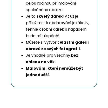
celou rodinou při malování
společného obrazu.
Je to
skvělý dárek
! Ať už je
příležitost k obdarování jakákoliv,
tenhle osobní dárek s nápadem
bude mít úspěch!
Můžete si vytvořit
vlastní galerii
obrazů ze svých fotografií.
Je vhodné pro všechny
bez
ohledu na věk.
Malování, které nemůže být
jednodušší.