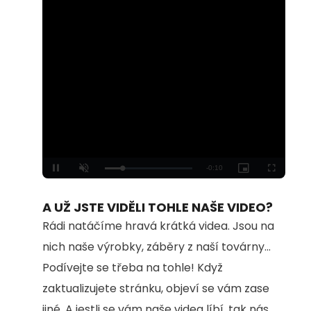
Loaded
:
Unmute
100.00%
A UŽ JSTE VIDĚLI TOHLE NAŠE VIDEO?
Rádi natáčíme hravá krátká videa. Jsou na
nich naše výrobky, záběry z naší továrny...
Podívejte se třeba na tohle! Když
zaktualizujete stránku, objeví se vám zase
jiné. A jestli se vám naše videa líbí, tak nás