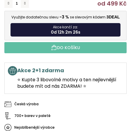
od
499 Kč
M
-3 %
Využijte dodatečnou slevu
se slevovým kódem
3DEAL
Akce končí za:
0d 12h 2m 25s
DO KOŠÍKU
Akce 2+1 zdarma
⭐ Kupte 3 libovolné motivy a ten nejlevnější
budete mít od nás ZDARMA! ⭐
Česká výroba
700+ barev v paletě
Nejoblíbenější výrobce