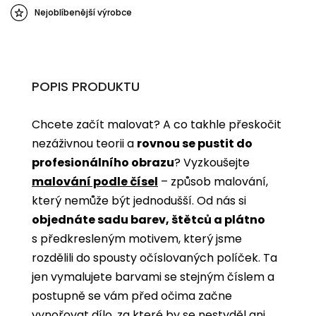
Nejoblíbenější výrobce
POPIS PRODUKTU
Chcete začít malovat? A co takhle přeskočit
nezáživnou teorii a
rovnou se pustit do
profesionálního obrazu
? Vyzkoušejte
malování podle čísel
­­– způsob malování,
který nemůže být jednodušší. Od nás si
objednáte sadu barev, štětců a plátno
s předkresleným motivem, který jsme
rozdělili do spousty očíslovaných políček. Ta
jen vymalujete barvami se stejným číslem a
postupně se vám před očima začne
vynořovat dílo, za které by se nestyděl ani