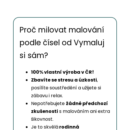
Proč milovat malování
podle čísel od Vymaluj
si sám?
100% vlastní výroba v ČR!
Zbavíte se stresu a úzkosti
,
posílíte soustředění a užijete si
zábavu i relax.
Nepotřebujete
žádné předchozí
zkušenosti
s malováním ani extra
šikovnost.
Je to skvělá
rodinná