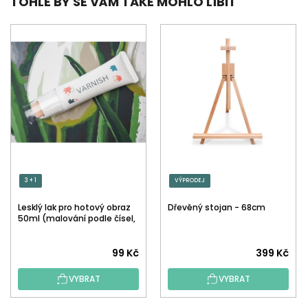
TOHLE BY SE VÁM TAKÉ MOHLO LÍBIT
3 + 1
VÝPRODEJ
Lesklý lak pro hotový obraz
Dřevěný stojan - 68cm
50ml (malování podle čísel,
tečkování)
Průměrné
99 Kč
399 Kč
hodnocení
VYBRAT
VYBRAT
produktu
je