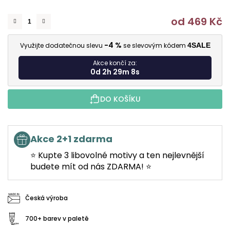
od
469 Kč
M
-4 %
Využijte dodatečnou slevu
se slevovým kódem
4SALE
Akce končí za:
0d 2h 29m 7s
DO KOŠÍKU
Akce 2+1 zdarma
⭐ Kupte 3 libovolné motivy a ten nejlevnější
budete mít od nás ZDARMA! ⭐
Česká výroba
700+ barev v paletě