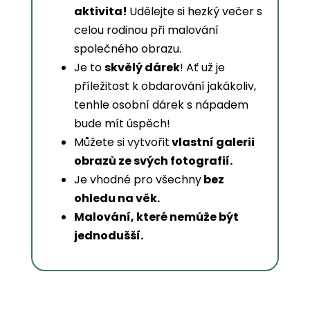
aktivita!
Udělejte si hezký večer s
celou rodinou při malování
společného obrazu.
Je to
skvělý dárek
! Ať už je
příležitost k obdarování jakákoliv,
tenhle osobní dárek s nápadem
bude mít úspěch!
Můžete si vytvořit
vlastní galerii
obrazů ze svých fotografií.
Je vhodné pro všechny
bez
ohledu na věk.
Malování, které nemůže být
jednodušší.