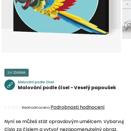
2+1 ZDARMA
Malování podle čísel
Malování podle čísel - Veselý papoušek
Průměrné
Podrobnosti hodnocení
Neohodnoceno
hodnocení
Nyní se můžeš stát opravdovým umělcem. Vybarvuj
produktu
číslo za číslem a vytvoř nezapomenutelný obraz,
je