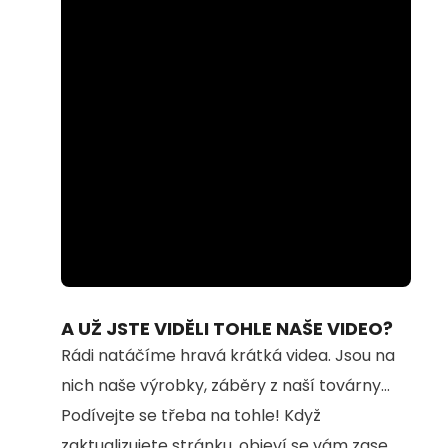
Loaded
:
Unmute
74.69%
A UŽ JSTE VIDĚLI TOHLE NAŠE VIDEO?
Rádi natáčíme hravá krátká videa. Jsou na
nich naše výrobky, záběry z naší továrny...
Podívejte se třeba na tohle! Když
zaktualizujete stránku, objeví se vám zase