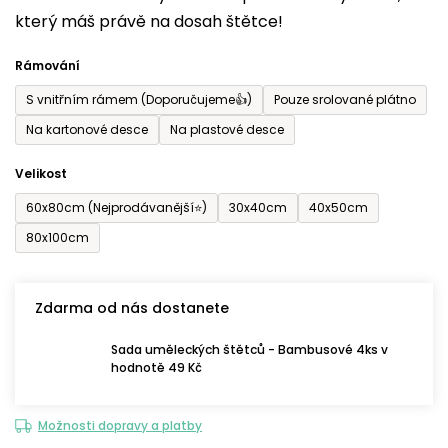
který máš právě na dosah štětce!
0,0
z
Rámování
5
S vnitřním rámem (Doporučujeme👍)
Pouze srolované plátno
hvězdiček.
Na kartonové desce
Na plastové desce
Velikost
60x80cm (Nejprodávanější⭐)
30x40cm
40x50cm
80x100cm
Zdarma od nás dostanete
Sada uměleckých štětců - Bambusové 4ks v
hodnotě 49 Kč
Možnosti dopravy a platby