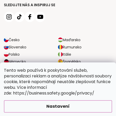
SLEDUJTE NÁS A INSPIRUJ SE
Česko
Maďarsko
Slovensko
Rumunsko
Polsko
Itálie
Německo
Španělsko
Velká Británie
Rakousko
Tento web používá k poskytování služeb,
personalizaci reklam a analýze návštěvnosti soubory
cookie, které napomáhají neustále zlepšovat funkce
SPOLEHLIVÉ MOŽNOSTI DOPRAVY
webu. Více informací
zde: https://business.safety.google/privacy/
BEZPEČNÉ MOŽNOSTI PLATBY
Nastavení