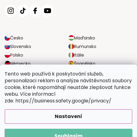
Česko
Maďarsko
Slovensko
Rumunsko
Polsko
Itálie
Německo
Španělsko
Velká Británie
Rakousko
Tento web používá k poskytování služeb,
personalizaci reklam a analýze návštěvnosti soubory
cookie, které napomáhají neustále zlepšovat funkce
SPOLEHLIVÉ MOŽNOSTI DOPRAVY
webu. Více informací
zde: https://business.safety.google/privacy/
BEZPEČNÉ MOŽNOSTI PLATBY
Nastavení
Souhlasím
Copyright 2026
Vymalujsisam.cz
. Všechna práva vyhrazena.