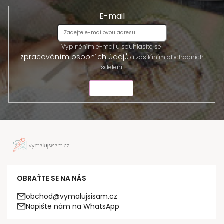
E-mail
Vyplněním e-mailu souhlasíte se
zpracováním osobních údajů
a zasíláním obchodních
sdělení.
ODESLAT
OBRAŤTE SE NA NÁS
obchod@vymalujsisam.cz
Napište nám na WhatsApp