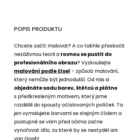
POPIS PRODUKTU
Chcete začít malovat? A co takhle přeskočit
nezáživnou teorii a
rovnou se pustit do
profesionálního obrazu
? Vyzkoušejte
malování podle čísel
­­– způsob malování,
který nemůže být jednodušší. Od nás si
objednáte sadu barev, štětců a plátno
s předkresleným motivem, který jsme
rozdělili do spousty očíslovaných políček. Ta
jen vymalujete barvami se stejným číslem a
postupně se vám před očima začne
vynořovat dílo, za které by se nestyděl ani
van Gogh!