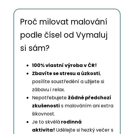
Proč milovat malování
podle čísel od Vymaluj
si sám?
100% vlastní výroba v ČR!
Zbavíte se stresu a úzkosti
,
posílíte soustředění a užijete si
zábavu i relax.
Nepotřebujete
žádné předchozí
zkušenosti
s malováním ani extra
šikovnost.
Je to skvělá
rodinná
aktivita!
Udělejte si hezký večer s