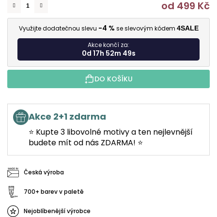
od
499 Kč
M
-4 %
Využijte dodatečnou slevu
se slevovým kódem
4SALE
Akce končí za:
0d 17h 52m 48s
DO KOŠÍKU
Akce 2+1 zdarma
⭐ Kupte 3 libovolné motivy a ten nejlevnější
budete mít od nás ZDARMA! ⭐
Česká výroba
700+ barev v paletě
Nejoblíbenější výrobce