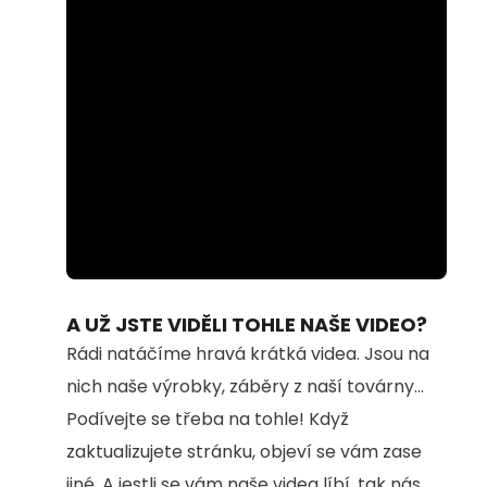
Loaded
:
Unmute
63.56%
A UŽ JSTE VIDĚLI TOHLE NAŠE VIDEO?
Rádi natáčíme hravá krátká videa. Jsou na
nich naše výrobky, záběry z naší továrny...
Podívejte se třeba na tohle! Když
zaktualizujete stránku, objeví se vám zase
jiné. A jestli se vám naše videa líbí, tak nás