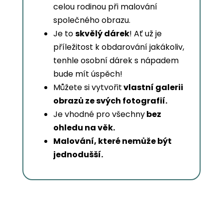
celou rodinou při malování
společného obrazu.
Je to
skvělý dárek
! Ať už je
příležitost k obdarování jakákoliv,
tenhle osobní dárek s nápadem
bude mít úspěch!
Můžete si vytvořit
vlastní galerii
obrazů ze svých fotografií.
Je vhodné pro všechny
bez
ohledu na věk.
Malování, které nemůže být
jednodušší.