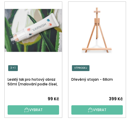
3 + 1
VÝPRODEJ
Lesklý lak pro hotový obraz
Dřevěný stojan - 68cm
50ml (malování podle čísel,
tečkování)
Průměrné
99 Kč
399 Kč
hodnocení
VYBRAT
VYBRAT
produktu
je
5,0
Z