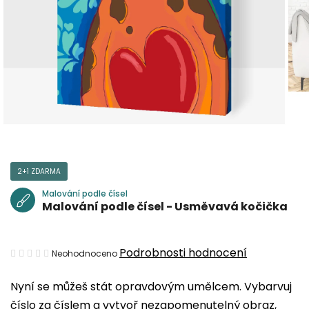
2+1 ZDARMA
Malování podle čísel
Malování podle čísel - Usměvavá kočička
Průměrné
Podrobnosti hodnocení
Neohodnoceno
hodnocení
Nyní se můžeš stát opravdovým umělcem. Vybarvuj
produktu
číslo za číslem a vytvoř nezapomenutelný obraz,
je