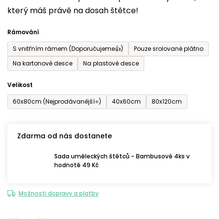
který máš právě na dosah štětce!
0,0
z
Rámování
5
S vnitřním rámem (Doporučujeme👍)
Pouze srolované plátno
hvězdiček.
Na kartonové desce
Na plastové desce
Velikost
60x80cm (Nejprodávanější⭐)
40x60cm
80x120cm
Zdarma od nás dostanete
Sada uměleckých štětců - Bambusové 4ks v
hodnotě 49 Kč
Možnosti dopravy a platby