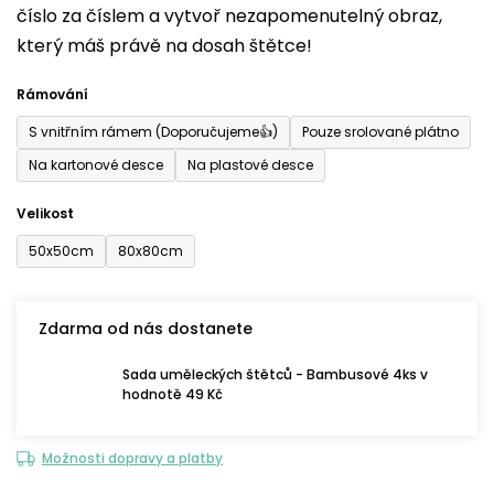
číslo za číslem a vytvoř nezapomenutelný obraz,
je
který máš právě na dosah štětce!
0,0
z
Rámování
5
S vnitřním rámem (Doporučujeme👍)
Pouze srolované plátno
hvězdiček.
Na kartonové desce
Na plastové desce
Velikost
50x50cm
80x80cm
Zdarma od nás dostanete
Sada uměleckých štětců - Bambusové 4ks v
hodnotě 49 Kč
Možnosti dopravy a platby