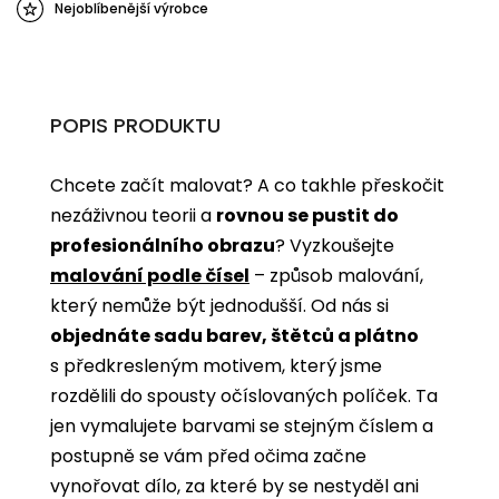
Nejoblíbenější výrobce
POPIS PRODUKTU
Chcete začít malovat? A co takhle přeskočit
nezáživnou teorii a
rovnou se pustit do
profesionálního obrazu
? Vyzkoušejte
malování podle čísel
­­– způsob malování,
který nemůže být jednodušší. Od nás si
objednáte sadu barev, štětců a plátno
s předkresleným motivem, který jsme
rozdělili do spousty očíslovaných políček. Ta
jen vymalujete barvami se stejným číslem a
postupně se vám před očima začne
vynořovat dílo, za které by se nestyděl ani