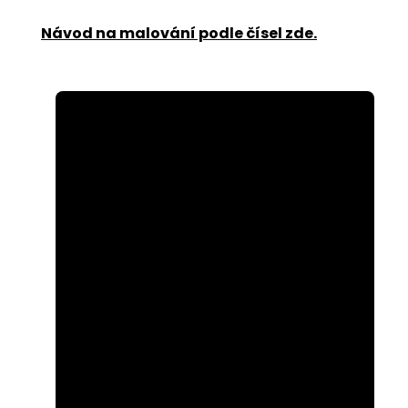
Návod na malování podle čísel zde
.