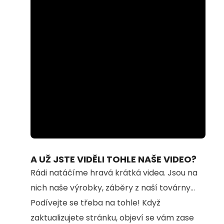
Loaded
:
Unmute
74.69%
A UŽ JSTE VIDĚLI TOHLE NAŠE VIDEO?
Rádi natáčíme hravá krátká videa. Jsou na
nich naše výrobky, záběry z naší továrny...
Podívejte se třeba na tohle! Když
zaktualizujete stránku, objeví se vám zase