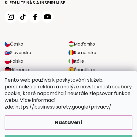
SLEDUJTE NÁS A INSPIRUJ SE
Česko
Maďarsko
Slovensko
Rumunsko
Polsko
Itálie
Německo
Španělsko
Velká Británie
Rakousko
Tento web používá k poskytování služeb,
personalizaci reklam a analýze návštěvnosti soubory
cookie, které napomáhají neustále zlepšovat funkce
SPOLEHLIVÉ MOŽNOSTI DOPRAVY
webu. Více informací
zde: https://business.safety.google/privacy/
BEZPEČNÉ MOŽNOSTI PLATBY
Nastavení