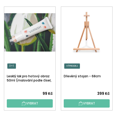
3 + 1
VÝPRODEJ
Lesklý lak pro hotový obraz
Dřevěný stojan - 68cm
50ml (malování podle čísel,
tečkování)
Průměrné
99 Kč
399 Kč
hodnocení
VYBRAT
VYBRAT
produktu
je
5,0