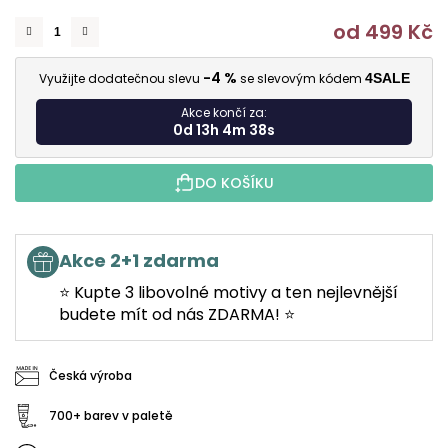
od
499 Kč
M
-4 %
Využijte dodatečnou slevu
se slevovým kódem
4SALE
Akce končí za:
0d 13h 4m 37s
DO KOŠÍKU
Akce 2+1 zdarma
⭐ Kupte 3 libovolné motivy a ten nejlevnější
budete mít od nás ZDARMA! ⭐
Česká výroba
700+ barev v paletě