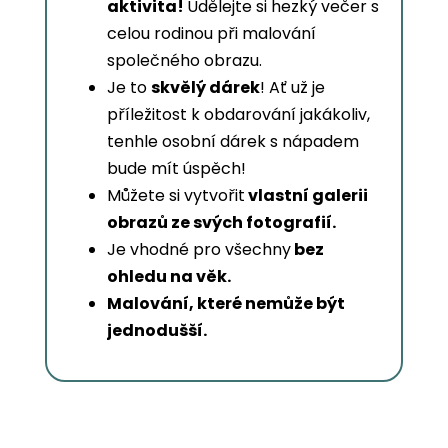
aktivita!
Udělejte si hezký večer s
celou rodinou při malování
společného obrazu.
Je to
skvělý dárek
! Ať už je
příležitost k obdarování jakákoliv,
tenhle osobní dárek s nápadem
bude mít úspěch!
Můžete si vytvořit
vlastní galerii
obrazů ze svých fotografií.
Je vhodné pro všechny
bez
ohledu na věk.
Malování, které nemůže být
jednodušší.