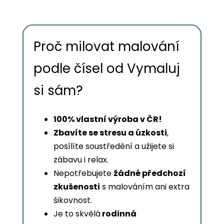
Proč milovat malování
podle čísel od Vymaluj
si sám?
100% vlastní výroba v ČR!
Zbavíte se stresu a úzkosti
,
posílíte soustředění a užijete si
zábavu i relax.
Nepotřebujete
žádné předchozí
zkušenosti
s malováním ani extra
šikovnost.
Je to skvělá
rodinná