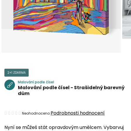
2+1 ZDARMA
Malování podle čísel
Malování podle čísel - Strašidelný barevný
dům
Průměrné
Podrobnosti hodnocení
Neohodnoceno
hodnocení
Nyní se můžeš stát opravdovým umělcem. Vybarvuj
produktu