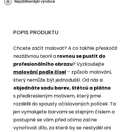
Nejoblíbenější výrobce
POPIS PRODUKTU
Chcete začít malovat? A co takhle přeskočit
nezáživnou teorii a
rovnou se pustit do
profesionálního obrazu
? Vyzkoušejte
malování podle čísel
­­– způsob malování,
který nemůže být jednodušší. Od nás si
objednáte sadu barev, štětců a plátno
s předkresleným motivem, který jsme
rozdělili do spousty očíslovaných políček. Ta
jen vymalujete barvami se stejným číslem a
postupně se vám před očima začne
vynořovat dílo, za které by se nestyděl ani