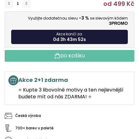
od
499 Kč
M
-3 %
Využijte dodatečnou slevu
se slevovým kódem
3PROMO
Akce končí za:
0d 3h 43m 51s
DO KOŠÍKU
Akce 2+1 zdarma
⭐ Kupte 3 libovolné motivy a ten nejlevnější
budete mít od nás ZDARMA! ⭐
Česká výroba
700+ barev v paletě