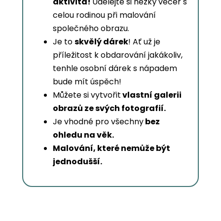
aktivita!
Udělejte si hezký večer s
celou rodinou při malování
společného obrazu.
Je to
skvělý dárek
! Ať už je
příležitost k obdarování jakákoliv,
tenhle osobní dárek s nápadem
bude mít úspěch!
Můžete si vytvořit
vlastní galerii
obrazů ze svých fotografií.
Je vhodné pro všechny
bez
ohledu na věk.
Malování, které nemůže být
jednodušší.