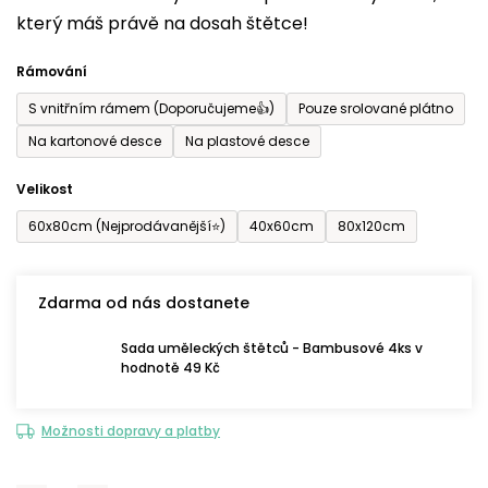
který máš právě na dosah štětce!
0,0
z
Rámování
5
S vnitřním rámem (Doporučujeme👍)
Pouze srolované plátno
hvězdiček.
Na kartonové desce
Na plastové desce
Velikost
60x80cm (Nejprodávanější⭐)
40x60cm
80x120cm
Zdarma od nás dostanete
Sada uměleckých štětců - Bambusové 4ks v
hodnotě 49 Kč
Možnosti dopravy a platby