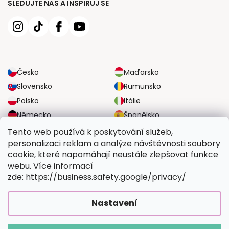
SLEDUJTE NÁS A INSPIRUJ SE
Česko
Maďarsko
Slovensko
Rumunsko
Polsko
Itálie
Německo
Španělsko
Velká Británie
Rakousko
Tento web používá k poskytování služeb,
personalizaci reklam a analýze návštěvnosti soubory
cookie, které napomáhají neustále zlepšovat funkce
SPOLEHLIVÉ MOŽNOSTI DOPRAVY
webu. Více informací
zde: https://business.safety.google/privacy/
BEZPEČNÉ MOŽNOSTI PLATBY
Nastavení