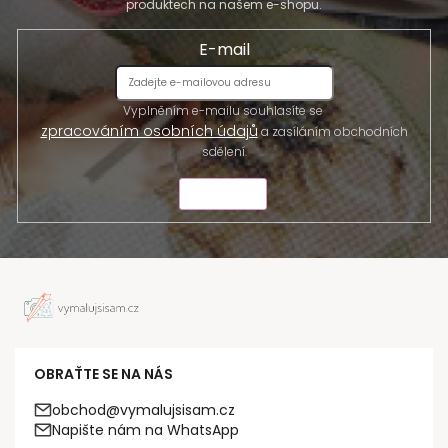
produktech na našem e-shopu.
E-mail
Vyplněním e-mailu souhlasíte se
zpracováním osobních údajů
a zasíláním obchodních
sdělení.
ODESLAT
OBRAŤTE SE NA NÁS
obchod@vymalujsisam.cz
Napište nám na WhatsApp