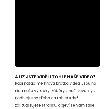
Loaded
:
Unmute
66.56%
A UŽ JSTE VIDĚLI TOHLE NAŠE VIDEO?
Rádi natáčíme hravá krátká videa. Jsou na
nich naše výrobky, záběry z naší továrny...
Podívejte se třeba na tohle! Když
zaktualizujete stránku, objeví se vám zase