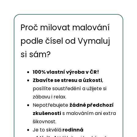
Proč milovat malování
podle čísel od Vymaluj
si sám?
100% vlastní výroba v ČR!
Zbavíte se stresu a úzkosti
,
posílíte soustředění a užijete si
zábavu i relax.
Nepotřebujete
žádné předchozí
zkušenosti
s malováním ani extra
šikovnost.
Je to skvělá
rodinná