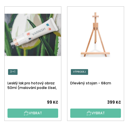
3 + 1
VÝPRODEJ
Lesklý lak pro hotový obraz
Dřevěný stojan - 68cm
50ml (malování podle čísel,
tečkování)
Průměrné
99 Kč
399 Kč
hodnocení
VYBRAT
VYBRAT
produktu
je
5,0
Z