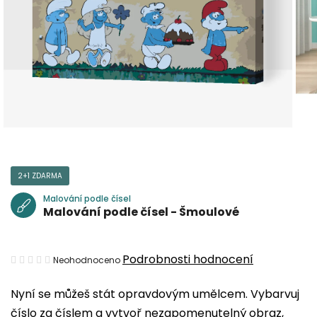
2+1 ZDARMA
Malování podle čísel
Malování podle čísel - Šmoulové
Průměrné
Podrobnosti hodnocení
Neohodnoceno
hodnocení
Nyní se můžeš stát opravdovým umělcem. Vybarvuj
produktu
číslo za číslem a vytvoř nezapomenutelný obraz,
je