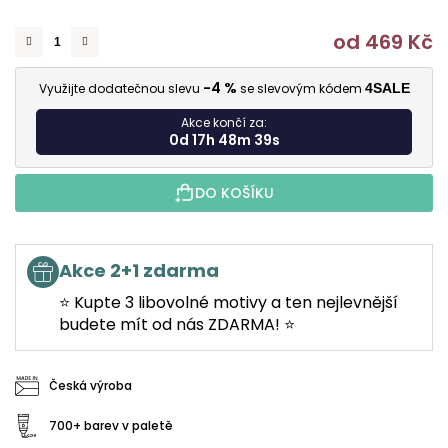
od
469 Kč
M
-4 %
Využijte dodatečnou slevu
se slevovým kódem
4SALE
Akce končí za:
0d 17h 48m 38s
DO KOŠÍKU
Akce 2+1 zdarma
⭐ Kupte 3 libovolné motivy a ten nejlevnější
budete mít od nás ZDARMA! ⭐
Česká výroba
700+ barev v paletě