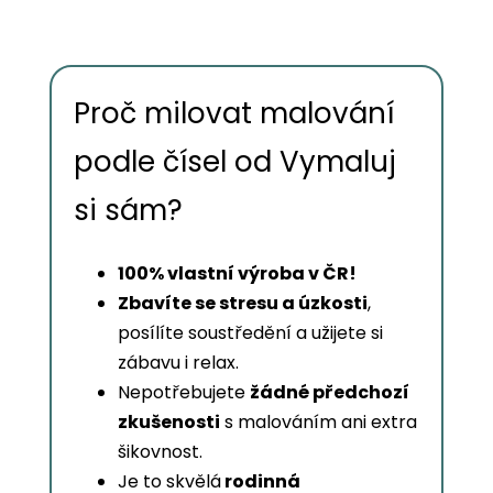
Proč milovat malování
podle čísel od Vymaluj
si sám?
100% vlastní výroba v ČR!
Zbavíte se stresu a úzkosti
,
posílíte soustředění a užijete si
zábavu i relax.
Nepotřebujete
žádné předchozí
zkušenosti
s malováním ani extra
šikovnost.
Je to skvělá
rodinná