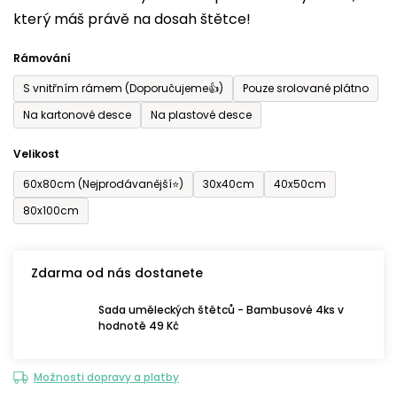
který máš právě na dosah štětce!
0,0
z
Rámování
5
S vnitřním rámem (Doporučujeme👍)
Pouze srolované plátno
hvězdiček.
Na kartonové desce
Na plastové desce
Velikost
60x80cm (Nejprodávanější⭐)
30x40cm
40x50cm
80x100cm
Zdarma od nás dostanete
Sada uměleckých štětců - Bambusové 4ks v
hodnotě 49 Kč
Možnosti dopravy a platby