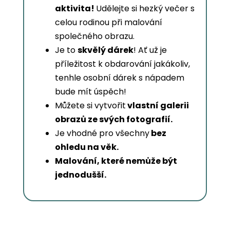
aktivita!
Udělejte si hezký večer s
celou rodinou při malování
společného obrazu.
Je to
skvělý dárek
! Ať už je
příležitost k obdarování jakákoliv,
tenhle osobní dárek s nápadem
bude mít úspěch!
Můžete si vytvořit
vlastní galerii
obrazů ze svých fotografií.
Je vhodné pro všechny
bez
ohledu na věk.
Malování, které nemůže být
jednodušší.