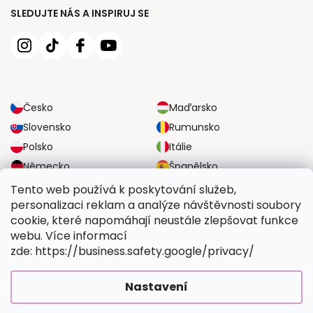
SLEDUJTE NÁS A INSPIRUJ SE
Česko
Maďarsko
Slovensko
Rumunsko
Polsko
Itálie
Německo
Španělsko
Velká Británie
Rakousko
Tento web používá k poskytování služeb,
personalizaci reklam a analýze návštěvnosti soubory
cookie, které napomáhají neustále zlepšovat funkce
SPOLEHLIVÉ MOŽNOSTI DOPRAVY
webu. Více informací
zde: https://business.safety.google/privacy/
BEZPEČNÉ MOŽNOSTI PLATBY
Nastavení