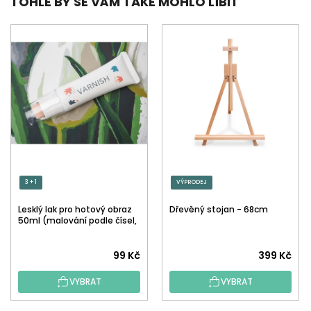
TOHLE BY SE VÁM TAKÉ MOHLO LÍBIT
3 + 1
VÝPRODEJ
Lesklý lak pro hotový obraz
Dřevěný stojan - 68cm
50ml (malování podle čísel,
tečkování)
Průměrné
99 Kč
399 Kč
hodnocení
VYBRAT
VYBRAT
produktu
je