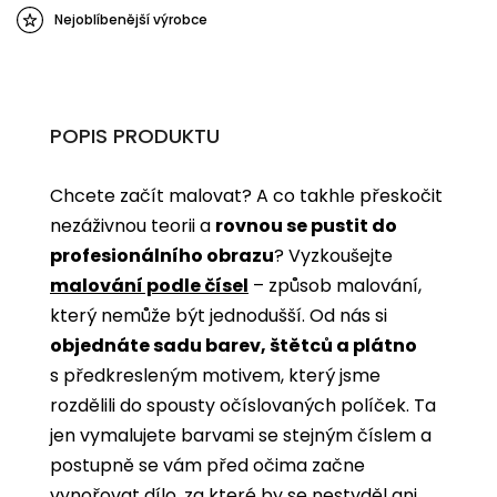
Nejoblíbenější výrobce
POPIS PRODUKTU
Chcete začít malovat? A co takhle přeskočit
nezáživnou teorii a
rovnou se pustit do
profesionálního obrazu
? Vyzkoušejte
malování podle čísel
­­– způsob malování,
který nemůže být jednodušší. Od nás si
objednáte sadu barev, štětců a plátno
s předkresleným motivem, který jsme
rozdělili do spousty očíslovaných políček. Ta
jen vymalujete barvami se stejným číslem a
postupně se vám před očima začne
vynořovat dílo, za které by se nestyděl ani