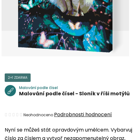
2+1 ZDARMA
Malování podle čísel
Malování podle čísel - Sloník v říši motýlů
Průměrné
Podrobnosti hodnocení
Neohodnoceno
hodnocení
Nyní se můžeš stát opravdovým umělcem. Vybarvuj
produktu
číslo za číslem a vytvoř nezapomenutelný obraz,
je