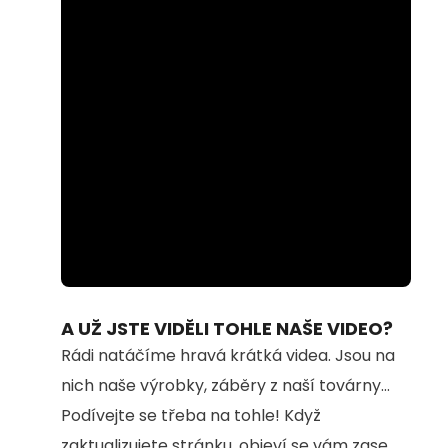
Loaded
:
Unmute
100.00%
A UŽ JSTE VIDĚLI TOHLE NAŠE VIDEO?
Rádi natáčíme hravá krátká videa. Jsou na
nich naše výrobky, záběry z naší továrny...
Podívejte se třeba na tohle! Když
zaktualizujete stránku, objeví se vám zase