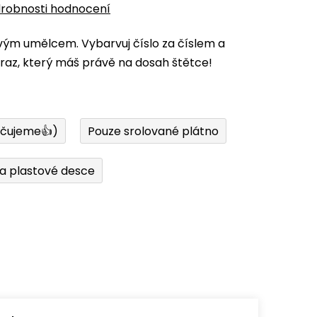
robnosti hodnocení
vým umělcem. Vybarvuj číslo za číslem a
az, který máš právě na dosah štětce!
učujeme👍)
Pouze srolované plátno
a plastové desce