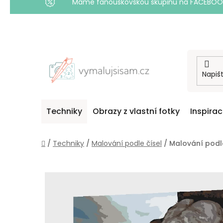
Máme fanouškovskou skupinu na FACEBOOKU! 
Přejít
na
obsah
Techniky
Obrazy z vlastní fotky
Inspira
Domů
/
Techniky
/
Malování podle čísel
/
Malování podle