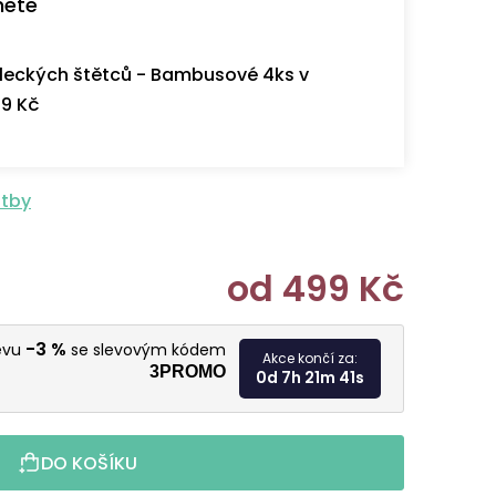
nete
eckých štětců - Bambusové 4ks v
9 Kč
atby
od
499 Kč
Měrná cen
-3 %
levu
se slevovým kódem
Akce končí za:
3PROMO
0d 7h 21m 40s
DO KOŠÍKU