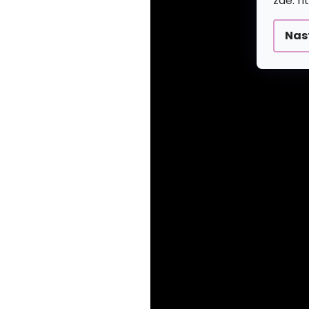
zde: h
Nas