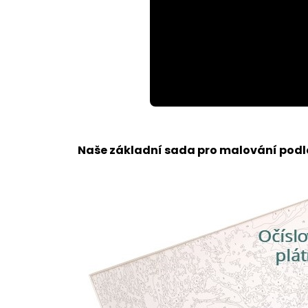
Loaded
:
Unmute
57.05%
Naše základní sada pro malování podle