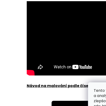
Návod na malování podle čísel zde
.
Tento 
a anal
zlepšo