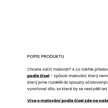
POPIS PRODUKTU
Chcete začít malovat? A co takhle přeskoč
podle čísel
­­– způsob malování, který nem
který jsme rozdělili do spousty očíslovan
vynořovat dílo, za které by se nestyděl an
Více o malování podle čísel zde na naš