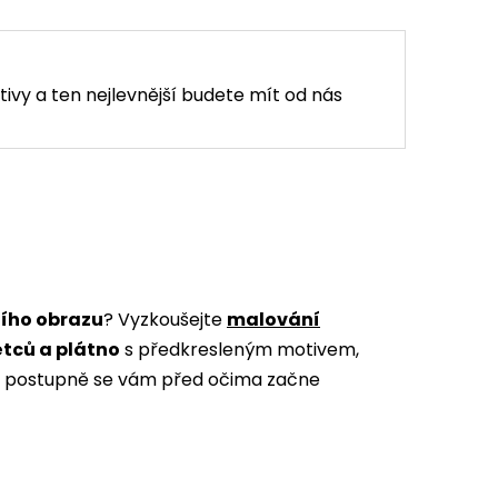
tivy a ten nejlevnější budete mít od nás
ního obrazu
? Vyzkoušejte
malování
ětců a plátno
s předkresleným motivem,
m a postupně se vám před očima začne