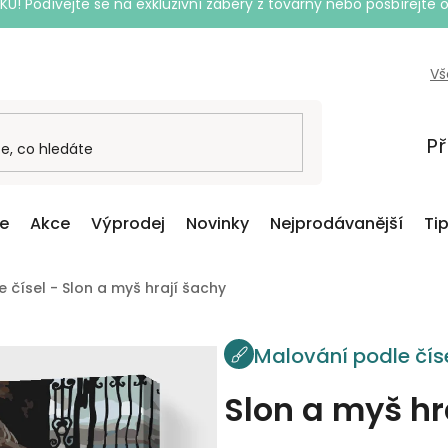
Podívejte se na exkluzivní záběry z továrny nebo posbírejte o
Vš
Př
ce
Akce
Výprodej
Novinky
Nejprodávanější
Ti
 čísel - Slon a myš hrají šachy
Malování podle čís
Slon a myš hr