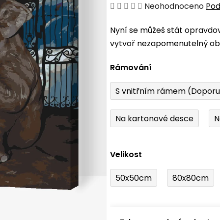
Průměrné
Neohodnoceno
Pod
hodnocení
Nyní se můžeš stát opravdo
produktu
vytvoř nezapomenutelný obr
je
0,0
Rámování
z
5
S vnitřním rámem (Dopor
hvězdiček.
Na kartonové desce
N
Velikost
50x50cm
80x80cm