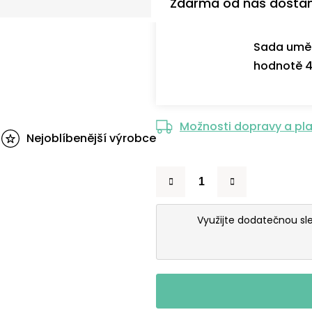
Zdarma od nás dosta
Sada uměl
hodnotě 4
Možnosti dopravy a pl
Nejoblíbenější výrobce
Využijte dodatečnou s