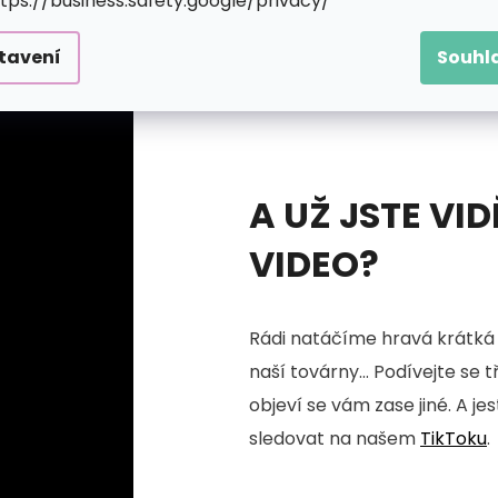
ttps://business.safety.google/privacy/
tavení
Souhl
A UŽ JSTE VID
VIDEO?
Rádi natáčíme hravá krátká 
naší továrny... Podívejte se 
objeví se vám zase jiné. A je
sledovat na našem
TikToku
.