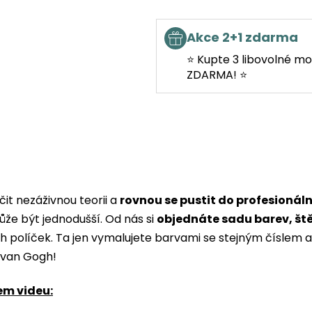
Akce 2+1 zdarma
⭐ Kupte 3 libovolné mo
ZDARMA! ⭐
it nezáživnou teorii a
rovnou se pustit do profesionál
ůže být jednodušší. Od nás si
objednáte sadu barev, št
ých políček. Ta jen vymalujete barvami se stejným čísle
i van Gogh!
em videu: